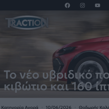
Το νέο υβριδικό πο
κιβώτιο και 160 ίπ
Κατηγορία
Αγορά
10/06/2026
Θοδωρής Κολ