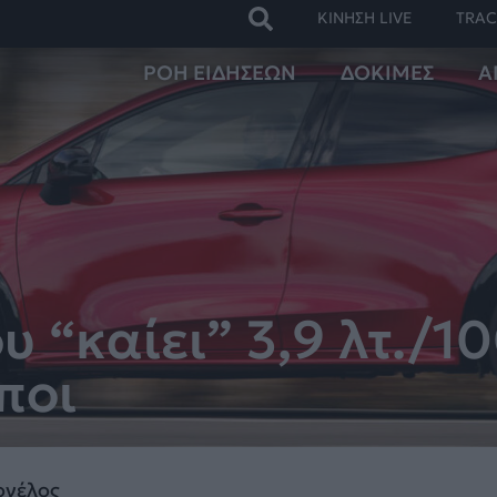
ΚΙΝΗΣΗ LIVE
TRAC
ΡΟΗ ΕΙΔΗΣΕΩΝ
ΔΟΚΙΜΕΣ
Α
υ “καίει” 3,9 λτ./1
ποι
ονέλος