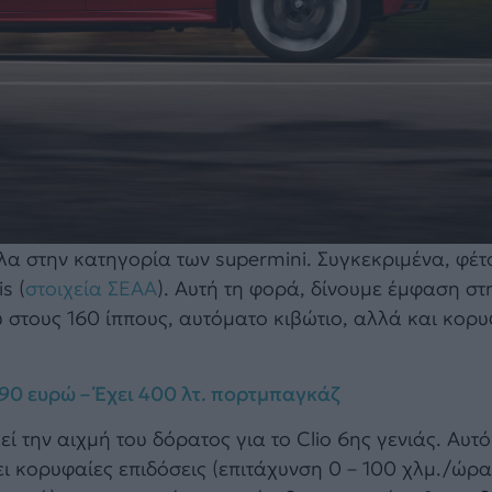
έλα στην κατηγορία των supermini. Συγκεκριμένα, φέτ
s (
στοιχεία ΣΕΑΑ
). Αυτή τη φορά, δίνουμε έμφαση στ
ύ στους 160 ίππους, αυτόματο κιβώτιο, αλλά και κορ
490 ευρώ – Έχει 400 λτ. πορτμπαγκάζ
εί την αιχμή του δόρατος για το Clio 6ης γενιάς. Αυτ
ι κορυφαίες επιδόσεις (επιτάχυνση 0 – 100 χλμ./ώρα 