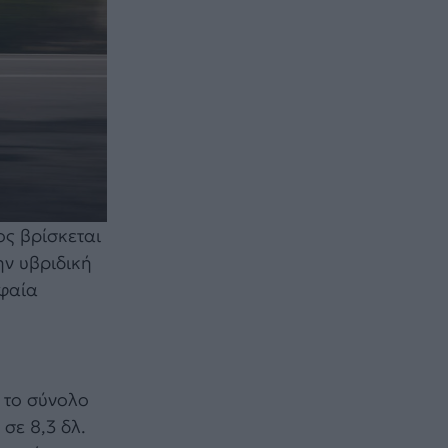
ος βρίσκεται
ην υβριδική
υφαία
ό το σύνολο
σε 8,3 δλ.