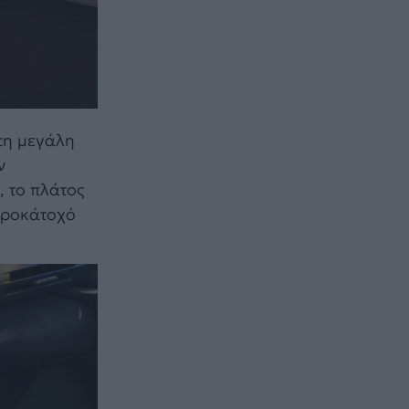
 τη μεγάλη
ν
, το πλάτος
 προκάτοχό