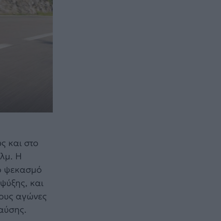
ως και στο
λμ. Η
σο ψεκασμό
ψύξης, και
τους αγώνες
καύσης.