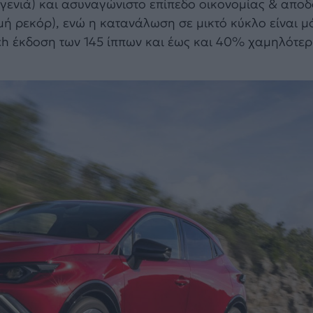
γενιά) και ασυναγώνιστο επίπεδο οικονομίας & αποδ
μή ρεκόρ), ενώ η κατανάλωση σε μικτό κύκλο είναι μό
-Tech έκδοση των 145 ίππων και έως και 40% χαμηλότε