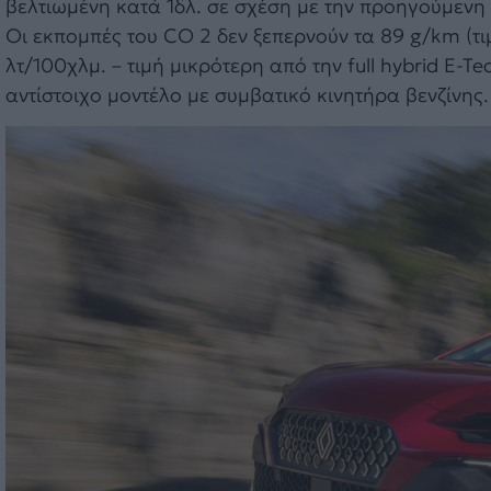
βελτιωμένη κατά 1δλ. σε σχέση με την προηγούμενη 
Οι εκπομπές του CO 2 δεν ξεπερνούν τα 89 g/km (τι
λτ/100χλμ. – τιμή μικρότερη από την full hybrid E
αντίστοιχο μοντέλο με συμβατικό κινητήρα βενζίνης.