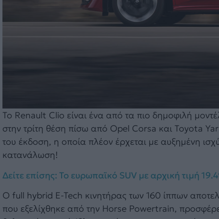
Το Renault Clio είναι ένα από τα πιο δημοφιλή μοντ
στην τρίτη θέση πίσω από Opel Corsa και Toyota Yari
του έκδοση, η οποία πλέον έρχεται με αυξημένη ισχ
κατανάλωση!
Δείτε επίσης: Το ευρωπαϊκό SUV με αρχική τιμή 19.
Ο full hybrid E-Tech κινητήρας των 160 ίππων αποτελ
που εξελίχθηκε από την Horse Powertrain, προσφέρε