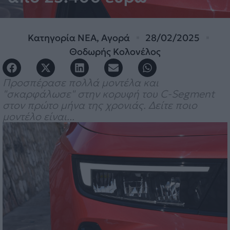
Κατηγορία
ΝΕΑ
,
Αγορά
28/02/2025
Θοδωρής Κολονέλος
Προσπέρασε πολλά μοντέλα και
"σκαρφάλωσε" στην κορυφή του C-Segment
στον πρώτο μήνα της χρονιάς. Δείτε ποιο
μοντέλο είναι...