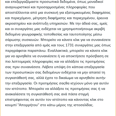
και επεξεργαζόμαστε προσωπικά δεδομένα, όπως μοναδικοί
αναγνωριστικοί και προσαρμοσμένες πληροφορίες που
αποστέλλονται από μια συσκευή για εξατομικευμένες διαφημίσεις
και περιεχόμενο, μέτρηση διαφήμισης και περιεχομένου, έρευνα
ακροατηρίου και ανάπτυξη υπηρεσιών.
Με την άδειά σας, εμείς
και οι συνεργάτες μας ενδέχεται να χρησιμοποιήσουμε ακριβή
δεδομένα γεωγραφικής τοποθεσίας και ταυτοποίησης μέσω
Ακολουθούν οι εξηλεκτρισμένες εκδόσεις και
σάρωσης συσκευών. Μπορείτε να κάνετε κλικ για να συναινέσετε
ξεκινάμε από την υβριδική με τον κινητήρα των 1,2
στην επεξεργασία από εμάς και τους 1731 συνεργάτες μας όπως
περιγράφεται παραπάνω. Εναλλακτικά, μπορείτε να κάνετε κλικ
λτ. που αποδίδει 136 ίππους. Σε αυτή την περίπτωση,
για να αρνηθείτε να συναινέσετε ή να αποκτήσετε πρόσβαση σε
η ισχύς περνά στους τροχούς μέσω αυτόματου
πιο λεπτομερείς πληροφορίες και να αλλάξετε τις προτιμήσεις
eDCT6 με διπλό συμπλέκτη. Ακολουθεί η Plug-In
σας πριν συναινέσετε.
Λάβετε υπόψη ότι κάποια επεξεργασία
των προσωπικών σας δεδομένων ενδέχεται να μην απαιτεί τη
υβριδική έκδοση των 180 ίππων, ενώ το αμιγώς
συγκατάθεσή σας, αλλά έχετε το δικαίωμα να αρνηθείτε αυτήν
ηλεκτρικό Astra έρχεται με ηλεκτροκινητήρα 156
την επεξεργασία. Οι προτιμήσεις σαςθα ισχύουν μόνο για αυτόν
ίππων.
τον ιστότοπο. Μπορείτε να αλλάξετε τις προτιμήσεις σας ή να
ανακαλέσετε τη συγκατάθεσή σας ανά πάσα στιγμή
επιστρέφοντας σε αυτόν τον ιστότοπο και κάνοντας κλικ στο
κουμπί "Απορρήτου" στο κάτω μέρος της ιστοσελίδας.