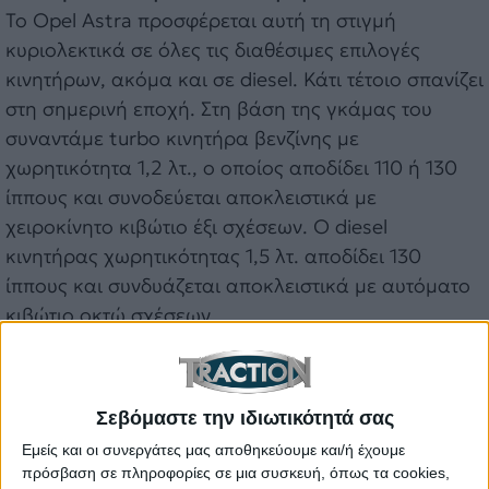
Το Opel Astra προσφέρεται αυτή τη στιγμή
κυριολεκτικά σε όλες τις διαθέσιμες επιλογές
κινητήρων, ακόμα και σε diesel. Κάτι τέτοιο σπανίζει
στη σημερινή εποχή. Στη βάση της γκάμας του
συναντάμε turbo κινητήρα βενζίνης με
χωρητικότητα 1,2 λτ., ο οποίος αποδίδει 110 ή 130
ίππους και συνοδεύεται αποκλειστικά με
χειροκίνητο κιβώτιο έξι σχέσεων. Ο diesel
κινητήρας χωρητικότητας 1,5 λτ. αποδίδει 130
ίππους και συνδυάζεται αποκλειστικά με αυτόματο
κιβώτιο οκτώ σχέσεων.
Σεβόμαστε την ιδιωτικότητά σας
Εμείς και οι συνεργάτες μας αποθηκεύουμε και/ή έχουμε
πρόσβαση σε πληροφορίες σε μια συσκευή, όπως τα cookies,