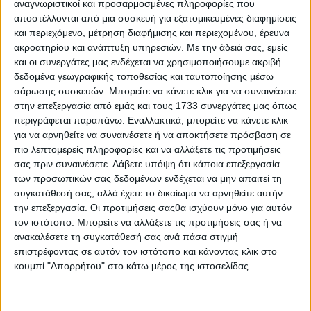
καθώς εδώ έχουμε ένα υβριδικό σύστημα 48V.
αναγνωριστικοί και προσαρμοσμένες πληροφορίες που
Κάτω από το καπό βρίσκεται ένας κινητήρας
αποστέλλονται από μια συσκευή για εξατομικευμένες διαφημίσεις
και περιεχόμενο, μέτρηση διαφήμισης και περιεχομένου, έρευνα
βενζίνης χωρητικότητας 1,2 λτ. που λειτουργεί με
ακροατηρίου και ανάπτυξη υπηρεσιών.
Με την άδειά σας, εμείς
κύκλο Miller και χρησιμοποιεί τούρμπο με πτερύγια
και οι συνεργάτες μας ενδέχεται να χρησιμοποιήσουμε ακριβή
μεταβλητής γεωμετρίας (VGT). Συνδυάζεται με δύο
δεδομένα γεωγραφικής τοποθεσίας και ταυτοποίησης μέσω
σάρωσης συσκευών. Μπορείτε να κάνετε κλικ για να συναινέσετε
ηλεκτροκινητήρες, έναν για τον εμπρός και έναν
στην επεξεργασία από εμάς και τους 1733 συνεργάτες μας όπως
για τον πίσω άξονα. Ο “απολογισμός” είναι 145
περιγράφεται παραπάνω. Εναλλακτικά, μπορείτε να κάνετε κλικ
ίπποι και 230 Nm ροπής. Η δε κίνηση περνά στους
για να αρνηθείτε να συναινέσετε ή να αποκτήσετε πρόσβαση σε
τροχούς μέσω αυτόματου σασμάν διπλού
πιο λεπτομερείς πληροφορίες και να αλλάξετε τις προτιμήσεις
σας πριν συναινέσετε.
Λάβετε υπόψη ότι κάποια επεξεργασία
συμπλέκτη με 6 σχέσεις.
των προσωπικών σας δεδομένων ενδέχεται να μην απαιτεί τη
συγκατάθεσή σας, αλλά έχετε το δικαίωμα να αρνηθείτε αυτήν
την επεξεργασία. Οι προτιμήσεις σαςθα ισχύουν μόνο για αυτόν
τον ιστότοπο. Μπορείτε να αλλάξετε τις προτιμήσεις σας ή να
ανακαλέσετε τη συγκατάθεσή σας ανά πάσα στιγμή
επιστρέφοντας σε αυτόν τον ιστότοπο και κάνοντας κλικ στο
κουμπί "Απορρήτου" στο κάτω μέρος της ιστοσελίδας.