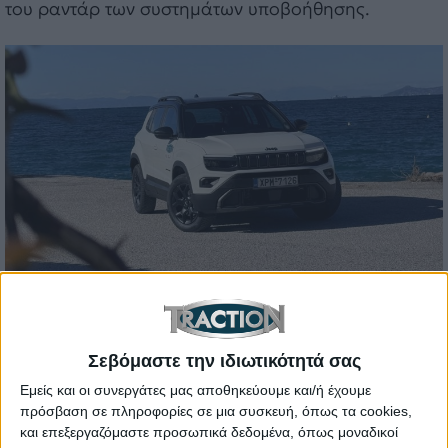
του ραντάρ των συστημάτων υποβοήθησης.
Υβριδική τεχνολογία και τετρακίνηση
Σεβόμαστε την ιδιωτικότητά σας
Μπορεί το “4xe” να έχει ταυτιστεί με Plug-In
Εμείς και οι συνεργάτες μας αποθηκεύουμε και/ή έχουμε
υβριδικά συστήματα της Jeep, ωστόσο στην
πρόσβαση σε πληροφορίες σε μια συσκευή, όπως τα cookies,
προκειμένη περίπτωση δεν ισχύει κάτι τέτοιο,
και επεξεργαζόμαστε προσωπικά δεδομένα, όπως μοναδικοί