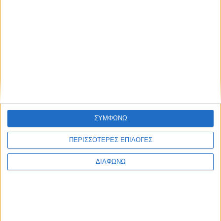
Το best seller μοντέλο της Lexus στην
Ευρώπη – Υβριδικό SUV που “καίει” 4,5
λτ./100 χλμ.
ΣΥΜΦΩΝΩ
ΔΙΑΒΑΣΤΕ
ΠΕΡΙΣΣΟΤΕΡΕΣ ΕΠΙΛΟΓΕΣ
ΔΙΑΦΩΝΩ