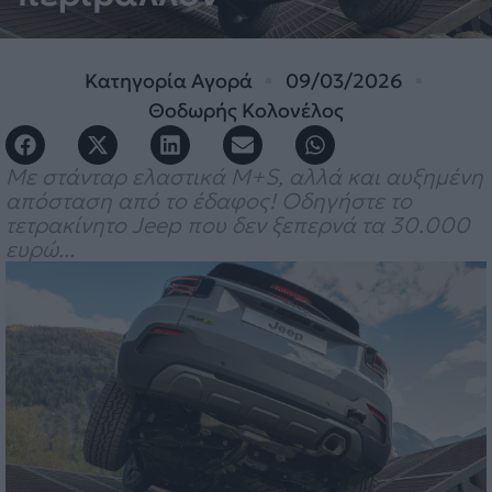
Κατηγορία
Αγορά
09/03/2026
Θοδωρής Κολονέλος
Με στάνταρ ελαστικά M+S, αλλά και αυξημένη
απόσταση από το έδαφος! Οδηγήστε το
τετρακίνητο Jeep που δεν ξεπερνά τα 30.000
ευρώ...