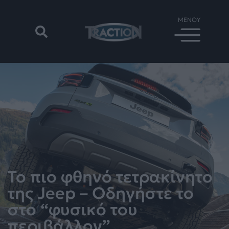
Το πιο φθηνό τετρακίνητο
της Jeep – Οδηγήστε το
στο “φυσικό του
περιβάλλον”