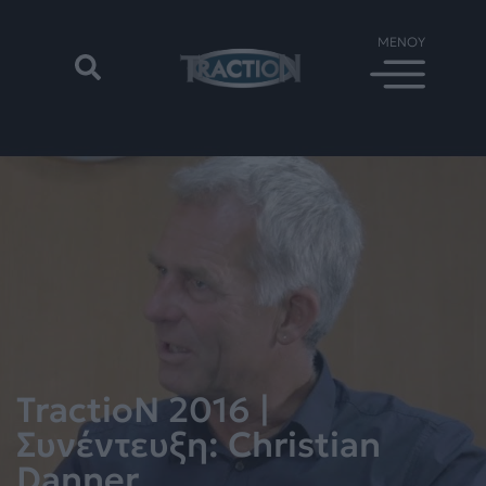
TractioN 2016 |
Συνέντευξη: Christian
Danner