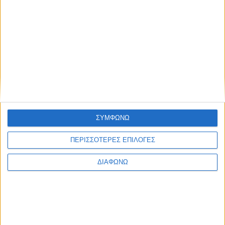
TractioN 2019 | Piaggio Vespa
Primavera
ΔΙΑΒΑΣΤΕ
ΣΥΜΦΩΝΩ
ΠΕΡΙΣΣΟΤΕΡΕΣ ΕΠΙΛΟΓΕΣ
ΔΙΑΦΩΝΩ
TractioN 2005 | Porsche – Λειψία
ΔΙΑΒΑΣΤΕ