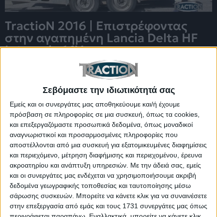
TractioN 2016 | Επιστρέφοντας
στην αγαπημένη Lancia Delta HF
Integrale 16V
Σεβόμαστε την ιδιωτικότητά σας
Εμείς και οι συνεργάτες μας αποθηκεύουμε και/ή έχουμε
πρόσβαση σε πληροφορίες σε μια συσκευή, όπως τα cookies,
και επεξεργαζόμαστε προσωπικά δεδομένα, όπως μοναδικοί
αναγνωριστικοί και προσαρμοσμένες πληροφορίες που
αποστέλλονται από μια συσκευή για εξατομικευμένες διαφημίσεις
και περιεχόμενο, μέτρηση διαφήμισης και περιεχομένου, έρευνα
ακροατηρίου και ανάπτυξη υπηρεσιών.
Με την άδειά σας, εμείς
και οι συνεργάτες μας ενδέχεται να χρησιμοποιήσουμε ακριβή
δεδομένα γεωγραφικής τοποθεσίας και ταυτοποίησης μέσω
TractioN 2018 | Toyota Aygo
σάρωσης συσκευών. Μπορείτε να κάνετε κλικ για να συναινέσετε
στην επεξεργασία από εμάς και τους 1731 συνεργάτες μας όπως
περιγράφεται παραπάνω. Εναλλακτικά, μπορείτε να κάνετε κλικ