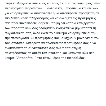
στάνταρ αυτόματο DSG – Κοστίζει
στην επεξεργασία από εμάς και τους 1733 συνεργάτες μας όπως
περιγράφεται παραπάνω. Εναλλακτικά, μπορείτε να κάνετε κλικ
28.590 ευρώ
για να αρνηθείτε να συναινέσετε ή να αποκτήσετε πρόσβαση σε
πιο λεπτομερείς πληροφορίες και να αλλάξετε τις προτιμήσεις
σας πριν συναινέσετε.
Λάβετε υπόψη ότι κάποια επεξεργασία
των προσωπικών σας δεδομένων ενδέχεται να μην απαιτεί τη
συγκατάθεσή σας, αλλά έχετε το δικαίωμα να αρνηθείτε αυτήν
την επεξεργασία. Οι προτιμήσεις σαςθα ισχύουν μόνο για αυτόν
τον ιστότοπο. Μπορείτε να αλλάξετε τις προτιμήσεις σας ή να
ανακαλέσετε τη συγκατάθεσή σας ανά πάσα στιγμή
επιστρέφοντας σε αυτόν τον ιστότοπο και κάνοντας κλικ στο
κουμπί "Απορρήτου" στο κάτω μέρος της ιστοσελίδας.
Ένα από τα πιο προσιτά supermini
στην Ελλάδα – Τώρα με δόση 139
ευρώ / μήνα