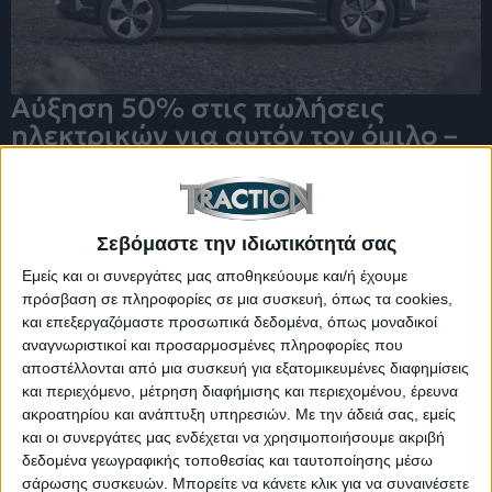
Αύξηση 50% στις πωλήσεις
ηλεκτρικών για αυτόν τον όμιλο –
Τα best seller μοντέλα του
Σεβόμαστε την ιδιωτικότητά σας
Εμείς και οι συνεργάτες μας αποθηκεύουμε και/ή έχουμε
πρόσβαση σε πληροφορίες σε μια συσκευή, όπως τα cookies,
και επεξεργαζόμαστε προσωπικά δεδομένα, όπως μοναδικοί
αναγνωριστικοί και προσαρμοσμένες πληροφορίες που
αποστέλλονται από μια συσκευή για εξατομικευμένες διαφημίσεις
και περιεχόμενο, μέτρηση διαφήμισης και περιεχομένου, έρευνα
ακροατηρίου και ανάπτυξη υπηρεσιών.
Με την άδειά σας, εμείς
και οι συνεργάτες μας ενδέχεται να χρησιμοποιήσουμε ακριβή
δεδομένα γεωγραφικής τοποθεσίας και ταυτοποίησης μέσω
Το δίλιτρο diesel με 150 ίππους και
σάρωσης συσκευών. Μπορείτε να κάνετε κλικ για να συναινέσετε