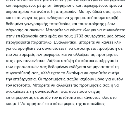
και περιεχόμενο, μέτρηση διαφήμισης και περιεχομένου, έρευνα
εταιρεία που προσφέρει απλά προγράμματα και
ακροατηρίου και ανάπτυξη υπηρεσιών.
Με την άδειά σας, εμείς
υπηρεσίες ασφάλισης αυτοκινήτου που δίνουν την
και οι συνεργάτες μας ενδέχεται να χρησιμοποιήσουμε ακριβή
ελευθερία στον πελάτη να εστιάσει σε όσα είναι
δεδομένα γεωγραφικής τοποθεσίας και ταυτοποίησης μέσω
σάρωσης συσκευών. Μπορείτε να κάνετε κλικ για να συναινέσετε
σημαντικά για εκείνον.
στην επεξεργασία από εμάς και τους 1733 συνεργάτες μας όπως
περιγράφεται παραπάνω. Εναλλακτικά, μπορείτε να κάνετε κλικ
Η Singer, με πάνω από 165 χρόνια διεθνούς
για να αρνηθείτε να συναινέσετε ή να αποκτήσετε πρόσβαση σε
παρουσίας και ένα εμπορικό σήμα παγκοσμίου
πιο λεπτομερείς πληροφορίες και να αλλάξετε τις προτιμήσεις
φήμης είναι συνώνυμο της ραπτομηχανής, της
σας πριν συναινέσετε.
Λάβετε υπόψη ότι κάποια επεξεργασία
αξιοπιστίας και της άριστης ποιότητας, καθιστώντας
των προσωπικών σας δεδομένων ενδέχεται να μην απαιτεί τη
συγκατάθεσή σας, αλλά έχετε το δικαίωμα να αρνηθείτε αυτήν
τη θέση της εταιρείας ηγετική στον τομέα των
την επεξεργασία. Οι προτιμήσεις σαςθα ισχύουν μόνο για αυτόν
ηλεκτρικών ειδών οικιακού εξοπλισμού.
τον ιστότοπο. Μπορείτε να αλλάξετε τις προτιμήσεις σας ή να
ανακαλέσετε τη συγκατάθεσή σας ανά πάσα στιγμή
H Toyotomi, ηγέτιδα εταιρεία στην αγορά
επιστρέφοντας σε αυτόν τον ιστότοπο και κάνοντας κλικ στο
κλιματισμού με σημαντική θέση και
κουμπί "Απορρήτου" στο κάτω μέρος της ιστοσελίδας.
δραστηριοποίηση στις αγορές των μεγάλων και
μικρών ηλεκτρικών συσκευών και με
δραστηριότητες σε περισσότερες από 12