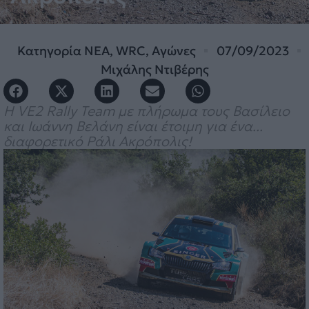
Κατηγορία
ΝΕΑ
,
WRC
,
Αγώνες
07/09/2023
Μιχάλης Ντιβέρης
Η VE2 Rally Team με πλήρωμα τους Βασίλειο
και Ιωάννη Βελάνη είναι έτοιμη για ένα...
διαφορετικό Ράλι Ακρόπολις!