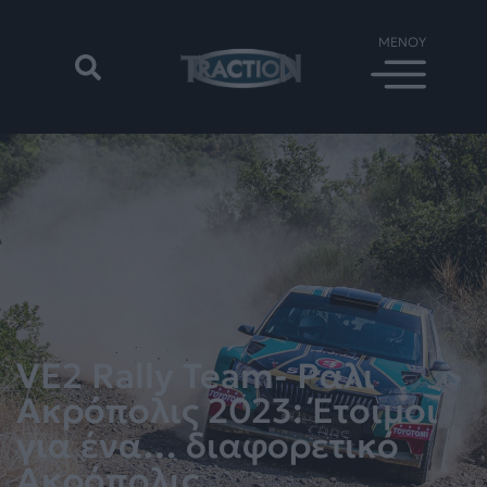
VE2 Rally Team- Ράλι
Ακρόπολις 2023: Έτοιμοι
για ένα… διαφορετικό
Ακρόπολις