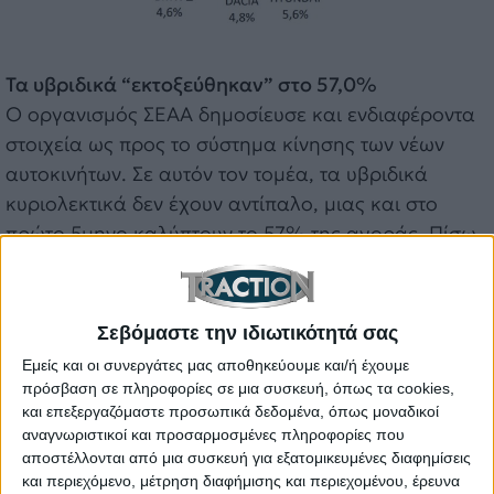
Τα υβριδικά “εκτοξεύθηκαν” στο 57,0%
Ο οργανισμός ΣΕΑΑ δημοσίευσε και ενδιαφέροντα
στοιχεία ως προς το σύστημα κίνησης των νέων
αυτοκινήτων. Σε αυτόν τον τομέα, τα υβριδικά
κυριολεκτικά δεν έχουν αντίπαλο, μιας και στο
πρώτο 5μηνο καλύπτουν το 57% της αγοράς. Πίσω
τους συναντάμε τα αμιγώς βενζινοκίνητα με 25,4%.
Οριακή αύξηση μόλις 0,7% καταγράφεται στα
αμιγώς ηλεκτρικά μοντέλα, ενώ το μερίδιο αγοράς
Σεβόμαστε την ιδιωτικότητά σας
των diesel έχει πέσει στο 2,8%, λογικό μιας και
Εμείς και οι συνεργάτες μας αποθηκεύουμε και/ή έχουμε
πλέον οι διαθέσιμες επιλογές είναι… μετρημένες!
πρόσβαση σε πληροφορίες σε μια συσκευή, όπως τα cookies,
και επεξεργαζόμαστε προσωπικά δεδομένα, όπως μοναδικοί
αναγνωριστικοί και προσαρμοσμένες πληροφορίες που
αποστέλλονται από μια συσκευή για εξατομικευμένες διαφημίσεις
και περιεχόμενο, μέτρηση διαφήμισης και περιεχομένου, έρευνα