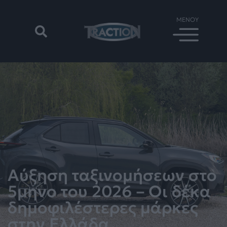
Αύξηση ταξινομήσεων στο
5μηνο του 2026 – Οι δέκα
δημοφιλέστερες μάρκες
στην Ελλάδα