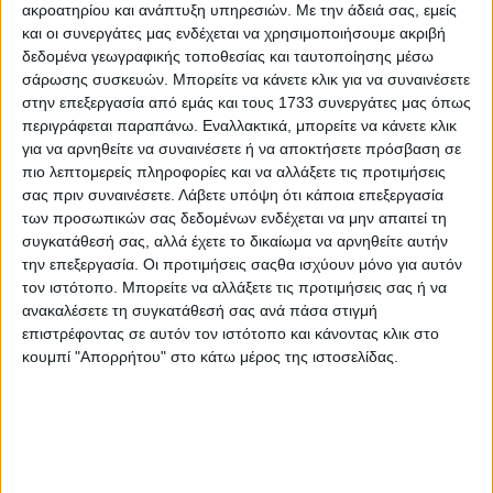
ακροατηρίου και ανάπτυξη υπηρεσιών.
Με την άδειά σας, εμείς
και οι συνεργάτες μας ενδέχεται να χρησιμοποιήσουμε ακριβή
δεδομένα γεωγραφικής τοποθεσίας και ταυτοποίησης μέσω
σάρωσης συσκευών. Μπορείτε να κάνετε κλικ για να συναινέσετε
στην επεξεργασία από εμάς και τους 1733 συνεργάτες μας όπως
περιγράφεται παραπάνω. Εναλλακτικά, μπορείτε να κάνετε κλικ
για να αρνηθείτε να συναινέσετε ή να αποκτήσετε πρόσβαση σε
πιο λεπτομερείς πληροφορίες και να αλλάξετε τις προτιμήσεις
σας πριν συναινέσετε.
Λάβετε υπόψη ότι κάποια επεξεργασία
των προσωπικών σας δεδομένων ενδέχεται να μην απαιτεί τη
Σχεδόν 7 στα 10 νέα αυτοκίνητα είναι SUV
συγκατάθεσή σας, αλλά έχετε το δικαίωμα να αρνηθείτε αυτήν
Όσον αφορά τώρα στις κατηγορίες, τα SUV
την επεξεργασία. Οι προτιμήσεις σαςθα ισχύουν μόνο για αυτόν
ανεξαρτήτου αμαξώματος έχουν φτάσει στο
τον ιστότοπο. Μπορείτε να αλλάξετε τις προτιμήσεις σας ή να
ανακαλέσετε τη συγκατάθεσή σας ανά πάσα στιγμή
“σαρωτικό” 66,6%. Η πιο δημοφιλής κατηγορία
επιστρέφοντας σε αυτόν τον ιστότοπο και κάνοντας κλικ στο
στην Ελλάδα είναι τα B-SUV (μερίδιο αγοράς
κουμπί "Απορρήτου" στο κάτω μέρος της ιστοσελίδας.
38,3%). Ακολουθεί το B-Segment, τα supermini
όπως αναφέρονται, με μερίδιο αγοράς 21,1% και η
τριάδα ολοκληρώνεται με τα C-SUV (μερίδιο
αγοράς 19,8%).