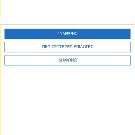
Τα δύο υβριδικά Toyota που “καίνε”
κάτω από 4,0 λτ./100 χλμ. – Οι τιμές
τους στην Ελλάδα
ΔΙΑΒΑΣΤΕ
ΣΥΜΦΩΝΩ
ΠΕΡΙΣΣΟΤΕΡΕΣ ΕΠΙΛΟΓΕΣ
ΔΙΑΦΩΝΩ
Το best seller μοντέλο της Lexus στην
Ευρώπη – Υβριδικό SUV που “καίει” 4,5
λτ./100 χλμ.