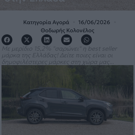
Κατηγορία
Αγορά
16/06/2026
Θοδωρής Κολονέλος
Με μερίδιο 15,2% "σαρώνει" η best seller
μάρκα της Ελλάδας! Δείτε ποιες είναι οι
δημοφιλέστερες μάρκες στη χώρα μας...