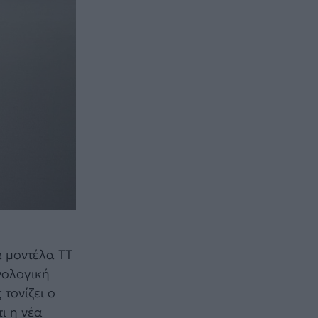
ά μοντέλα TT
χνολογική
τονίζει ο
ι η νέα