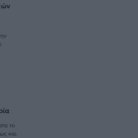
κών
την
ε
ρία
στε το
έως και