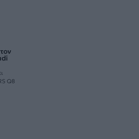
 τον
udi
ι
 RS Q8