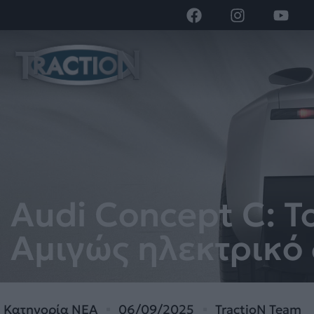
Audi Concept C: T
Αμιγώς ηλεκτρικό 
Κατηγορία
ΝΕΑ
06/09/2025
TractioN Team