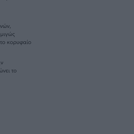
ηνών,
αμιγώς
ς το κορυφαίο
ην
ώνει το