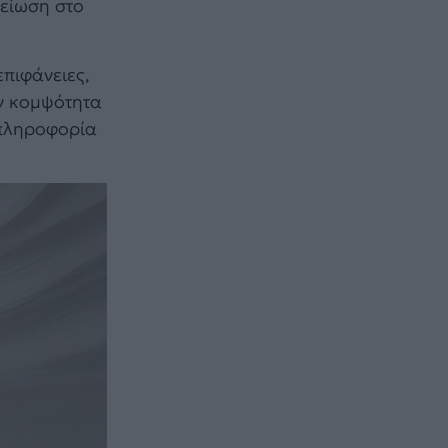
μείωση στο
επιφάνειες,
υν κομψότητα
 πληροφορία