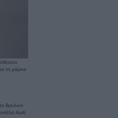
διθέσιου
ια τη μάρκα
το θρυλικό
οντέλα Audi.