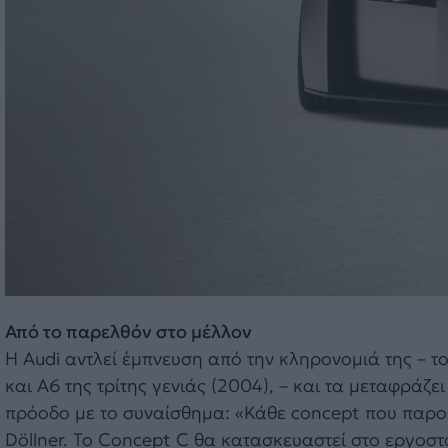
Από το παρελθόν στο μέλλον
Η Audi αντλεί έμπνευση από την κληρονομιά της – τ
και A6 της τρίτης γενιάς (2004), – και τα μεταφράζε
πρόοδο με το συναίσθημα: «Κάθε concept που παρο
Döllner. Το Concept C θα κατασκευαστεί στο εργοστά