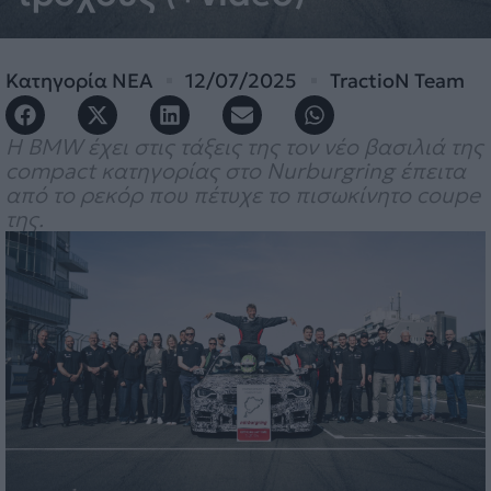
Κατηγορία
ΝΕΑ
12/07/2025
TractioN Team
Η BMW έχει στις τάξεις της τον νέο βασιλιά της
compact κατηγορίας στο Nurburgring έπειτα
από το ρεκόρ που πέτυχε το πισωκίνητο coupe
της.