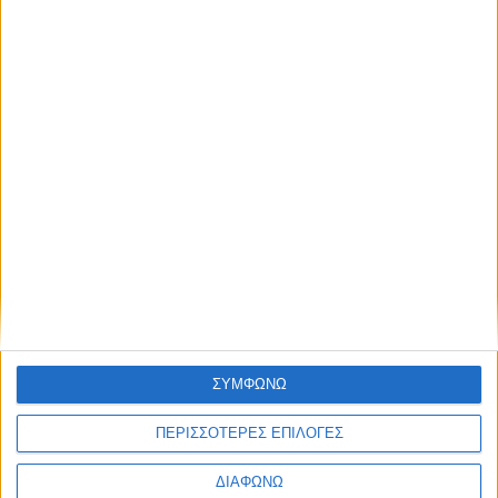
Τα δύο μοντέλα που “πρωταγωνιστούν”
στη νέα ταινία Spider-Man
ΔΙΑΒΑΣΤΕ
ΣΥΜΦΩΝΩ
ΠΕΡΙΣΣΟΤΕΡΕΣ ΕΠΙΛΟΓΕΣ
ΔΙΑΦΩΝΩ