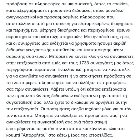
πρόσβαση σε πληροφορίες σε μια συσκευή, όπως τα cookies,
δεν είναι τυχαίο ότι επιλέγεται συχνά ως πεδίο από
και επεξεργαζόμαστε προσωπικά δεδομένα, όπως μοναδικοί
τους κατασκευαστές για την εξέλιξη των μοντέλων
αναγνωριστικοί και προσαρμοσμένες πληροφορίες που
τους είτε πρόκειται για αμιγώς σπορ κατασκευές
αποστέλλονται από μια συσκευή για εξατομικευμένες διαφημίσεις
είτε όχι.
και περιεχόμενο, μέτρηση διαφήμισης και περιεχομένου, έρευνα
ακροατηρίου και ανάπτυξη υπηρεσιών.
Με την άδειά σας, εμείς
Οι χρόνοι ρεκόρ πιστοποιούνται από ανεξάρτητο
και οι συνεργάτες μας ενδέχεται να χρησιμοποιήσουμε ακριβή
δεδομένα γεωγραφικής τοποθεσίας και ταυτοποίησης μέσω
οργανισμό δοκιμών, ενώ τα αυτοκίνητα
σάρωσης συσκευών. Μπορείτε να κάνετε κλικ για να συναινέσετε
υποβάλλονται σε ενδελεχή έλεγχο πριν από την
στην επεξεργασία από εμάς και τους 1733 συνεργάτες μας όπως
έναρξη της προσπάθειας για να διασφαλιστεί ότι
περιγράφεται παραπάνω. Εναλλακτικά, μπορείτε να κάνετε κλικ
για να αρνηθείτε να συναινέσετε ή να αποκτήσετε πρόσβαση σε
δεν έχουν υποστεί κάποια μετατροπή σε σχέση με
πιο λεπτομερείς πληροφορίες και να αλλάξετε τις προτιμήσεις
το μοντέλο παραγωγής που θα φτάσει στα χέρια
σας πριν συναινέσετε.
Λάβετε υπόψη ότι κάποια επεξεργασία
του τελικού αγοραστή.
των προσωπικών σας δεδομένων ενδέχεται να μην απαιτεί τη
συγκατάθεσή σας, αλλά έχετε το δικαίωμα να αρνηθείτε αυτήν
Το Nordschleife λειτουργεί ως πεδίο δοκιμών για
την επεξεργασία. Οι προτιμήσεις σαςθα ισχύουν μόνο για αυτόν
κάθε μοντέλο M. Η BMW M και η πίστα του
τον ιστότοπο. Μπορείτε να αλλάξετε τις προτιμήσεις σας ή να
ανακαλέσετε τη συγκατάθεσή σας ανά πάσα στιγμή
Nürburgring συνεργάζονται εδώ και πάνω από 25
επιστρέφοντας σε αυτόν τον ιστότοπο και κάνοντας κλικ στο
χρόνια. Από την εξέδρα BMW M Power Grandstand
κουμπί "Απορρήτου" στο κάτω μέρος της ιστοσελίδας.