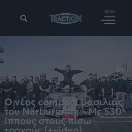
Ο νέος compact βασιλιάς
του Nürburgring – Με 530
ίππους στους πίσω
τροχούς (+video)