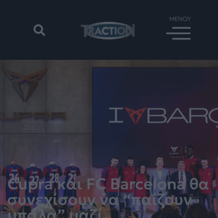
Cupra και FC Barcelona θα
συνεχίσουν να “παίζουν
μπάλα” μαζί