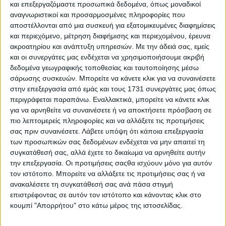
και επεξεργαζόμαστε προσωπικά δεδομένα, όπως μοναδικοί
επίσης μέχρι τον Ιούνιο του 202
9.
αναγνωριστικοί και προσαρμοσμένες πληροφορίες που
αποστέλλονται από μια συσκευή για εξατομικευμένες διαφημίσεις
Για να ενισχύσει το παγκόσμιο αντίκτυπο της
και περιεχόμενο, μέτρηση διαφήμισης και περιεχομένου, έρευνα
μάρκας, το logo της Cupra θα φαίνεται στο δεξί
ακροατηρίου και ανάπτυξη υπηρεσιών.
Με την άδειά σας, εμείς
μανίκι της ομάδας ποδοσφαίρου ανδρών και
και οι συνεργάτες μας ενδέχεται να χρησιμοποιήσουμε ακριβή
γυναικών στο φετινό αλλά και τα δύο επόμενα
δεδομένα γεωγραφικής τοποθεσίας και ταυτοποίησης μέσω
σάρωσης συσκευών. Μπορείτε να κάνετε κλικ για να συναινέσετε
Summer Tours (2024, 2025, 2026), όπως και στους
στην επεξεργασία από εμάς και τους 1731 συνεργάτες μας όπως
φιλικούς αγώνες της ομάδας για τις επόμενες τρεις
περιγράφεται παραπάνω. Εναλλακτικά, μπορείτε να κάνετε κλικ
σεζόν.
για να αρνηθείτε να συναινέσετε ή να αποκτήσετε πρόσβαση σε
πιο λεπτομερείς πληροφορίες και να αλλάξετε τις προτιμήσεις
Για την επέκταση της συνεργασίας ο Joan Laporta,
σας πριν συναινέσετε.
Λάβετε υπόψη ότι κάποια επεξεργασία
των προσωπικών σας δεδομένων ενδέχεται να μην απαιτεί τη
δήλωσε:
“Είμαστε πολύ χαρούμενοι που
συγκατάθεσή σας, αλλά έχετε το δικαίωμα να αρνηθείτε αυτήν
επεκτείναμε τη συμφωνία μας με την Cupra και τη
την επεξεργασία. Οι προτιμήσεις σαςθα ισχύουν μόνο για αυτόν
διευρύναμε σε όλες τις επαγγελματικές μας
τον ιστότοπο. Μπορείτε να αλλάξετε τις προτιμήσεις σας ή να
ομάδες. Τα τελευταία χρόνια η Barca και η Cupra
ανακαλέσετε τη συγκατάθεσή σας ανά πάσα στιγμή
επιστρέφοντας σε αυτόν τον ιστότοπο και κάνοντας κλικ στο
έφτιαξαν μία ιδανική ομάδα, όπου τώρα έχει
κουμπί "Απορρήτου" στο κάτω μέρος της ιστοσελίδας.
δυναμώσει για να αντιμετωπίσει το μέλλον με το
πνεύμα της νίκης. Κυνηγάμε και αναζητούμε την