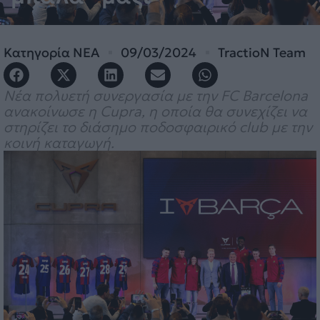
Κατηγορία
ΝΕΑ
09/03/2024
TractioN Team
Νέα πολυετή συνεργασία με την FC Barcelona
ανακοίνωσε η Cupra, η οποία θα συνεχίζει να
στηρίζει το διάσημο ποδοσφαιρικό club με την
κοινή καταγωγή.