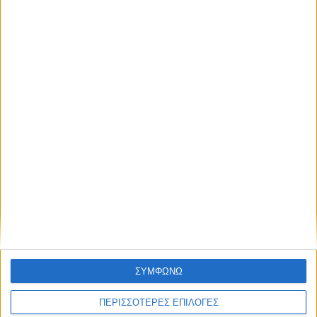
Η μάρκα που πέτυχε ρεκόρ με αύξηση
28,6% στο εξάμηνο – Από 25.550 ευρώ
στην Ελλάδα
ΔΙΑΒΑΣΤΕ
ΣΥΜΦΩΝΩ
ΠΕΡΙΣΣΟΤΕΡΕΣ ΕΠΙΛΟΓΕΣ