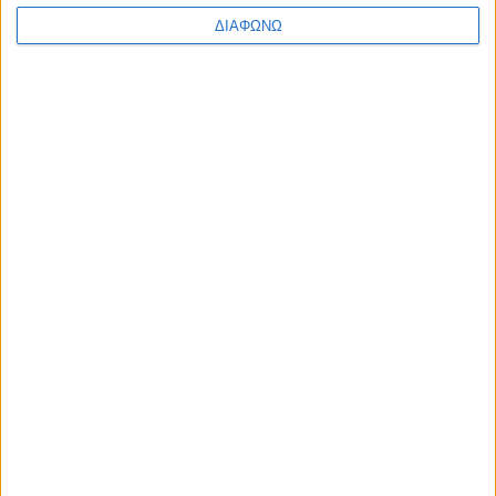
ΔΙΑΦΩΝΩ
Το τρίθυρο MINI Cooper “τιμά” το σπίτι
του – Η νέα “Made in England” έκδοση
ΔΙΑΒΑΣΤΕ