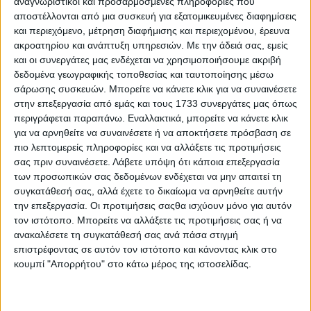
αναγνωριστικοί και προσαρμοσμένες πληροφορίες που
διακόπτης γι’ αυτό), τα οποία μεταβάλλουν το
αποστέλλονται από μια συσκευή για εξατομικευμένες διαφημίσεις
“περιβάλλον” πλοήγησης στο μενού, αλλά και τον
και περιεχόμενο, μέτρηση διαφήμισης και περιεχομένου, έρευνα
εσωτερικό φωτισμό. Για να είμαι ειλικρινής, η
ακροατηρίου και ανάπτυξη υπηρεσιών.
Με την άδειά σας, εμείς
και οι συνεργάτες μας ενδέχεται να χρησιμοποιήσουμε ακριβή
εξοικείωση μαζί της απαιτεί λίγο χρόνο, μιας και
δεδομένα γεωγραφικής τοποθεσίας και ταυτοποίησης μέσω
είναι αρκετή και “συσσωρευμένη” η πληροφορία.
σάρωσης συσκευών. Μπορείτε να κάνετε κλικ για να συναινέσετε
Λίγο πιο κάτω υπάρχουν και διακόπτες
στην επεξεργασία από εμάς και τους 1733 συνεργάτες μας όπως
περιγράφεται παραπάνω. Εναλλακτικά, μπορείτε να κάνετε κλικ
αεροπορικού τύπου για τον έλεγχο του κιβωτίου
για να αρνηθείτε να συναινέσετε ή να αποκτήσετε πρόσβαση σε
(υπάρχουν και paddles πίσω από το τιμόνι), αλλά
πιο λεπτομερείς πληροφορίες και να αλλάξετε τις προτιμήσεις
και την έναυση του κινητήρα.
σας πριν συναινέσετε.
Λάβετε υπόψη ότι κάποια επεξεργασία
των προσωπικών σας δεδομένων ενδέχεται να μην απαιτεί τη
συγκατάθεσή σας, αλλά έχετε το δικαίωμα να αρνηθείτε αυτήν
την επεξεργασία. Οι προτιμήσεις σαςθα ισχύουν μόνο για αυτόν
τον ιστότοπο. Μπορείτε να αλλάξετε τις προτιμήσεις σας ή να
ανακαλέσετε τη συγκατάθεσή σας ανά πάσα στιγμή
επιστρέφοντας σε αυτόν τον ιστότοπο και κάνοντας κλικ στο
κουμπί "Απορρήτου" στο κάτω μέρος της ιστοσελίδας.