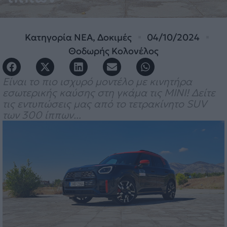
Κατηγορία
ΝΕΑ
,
Δοκιμές
04/10/2024
Θοδωρής Κολονέλος
Είναι το πιο ισχυρό μοντέλο με κινητήρα
εσωτερικής καύσης στη γκάμα τις MINI! Δείτε
τις εντυπώσεις μας από το τετρακίνητο SUV
των 300 ίππων...