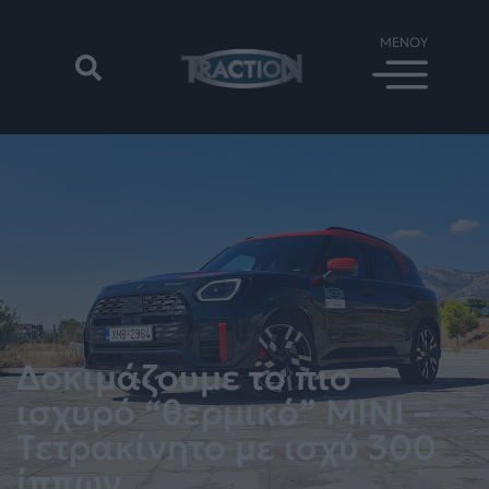
Δοκιμάζουμε το πιο
ισχυρό “θερμικό” MINI –
Τετρακίνητο με ισχύ 300
ίππων