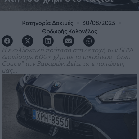
Κατηγορία
Δοκιμές
30/08/2025
Θοδωρής Κολονέλος
Η εναλλακτική πρόταση στην εποχή των SUV!
Διανύσαμε 600+ χλμ. με το μικρότερο "Gran
Coupe" των Βαυαρών. Δείτε τις εντυπώσεις
μας...