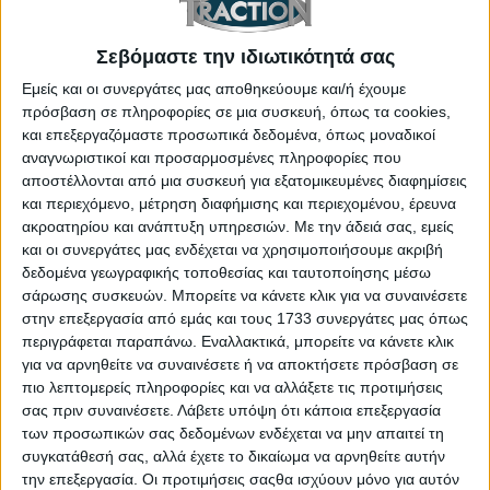
Σεβόμαστε την ιδιωτικότητά σας
Εμείς και οι συνεργάτες μας αποθηκεύουμε και/ή έχουμε
πρόσβαση σε πληροφορίες σε μια συσκευή, όπως τα cookies,
και επεξεργαζόμαστε προσωπικά δεδομένα, όπως μοναδικοί
αναγνωριστικοί και προσαρμοσμένες πληροφορίες που
αποστέλλονται από μια συσκευή για εξατομικευμένες διαφημίσεις
και περιεχόμενο, μέτρηση διαφήμισης και περιεχομένου, έρευνα
Πάμε και στην πρακτικότητα, η οποία
ακροατηρίου και ανάπτυξη υπηρεσιών.
Με την άδειά σας, εμείς
εξασφαλίζεται με αρκετές θήκες για
και οι συνεργάτες μας ενδέχεται να χρησιμοποιήσουμε ακριβή
μικροαντικείμενα. Οι χώροι για τους επιβάτες είναι
δεδομένα γεωγραφικής τοποθεσίας και ταυτοποίησης μέσω
ικανοποιητικοί, ακόμα και για τα πόδια αυτών που
σάρωσης συσκευών. Μπορείτε να κάνετε κλικ για να συναινέσετε
στην επεξεργασία από εμάς και τους 1733 συνεργάτες μας όπως
θα καθίσουν στα δύο άκρα της πίσω σειράς.
περιγράφεται παραπάνω. Εναλλακτικά, μπορείτε να κάνετε κλικ
Μοναδικό “ψεγάδι” αποτελεί η μεσαία θέση (του
για να αρνηθείτε να συναινέσετε ή να αποκτήσετε πρόσβαση σε
πέμπτου επιβάτη), ο οποίος δεν θα βολευτεί αν
πιο λεπτομερείς πληροφορίες και να αλλάξετε τις προτιμήσεις
σας πριν συναινέσετε.
Λάβετε υπόψη ότι κάποια επεξεργασία
είναι πάνω από 1.75 μ. Ο χώρος για τα πόδια του
των προσωπικών σας δεδομένων ενδέχεται να μην απαιτεί τη
είναι περιορισμένος λόγω του μεγάλου “τούνελ”
συγκατάθεσή σας, αλλά έχετε το δικαίωμα να αρνηθείτε αυτήν
στο πάτωμα, ενώ ο χώρος για το κεφάλι είναι
την επεξεργασία. Οι προτιμήσεις σαςθα ισχύουν μόνο για αυτόν