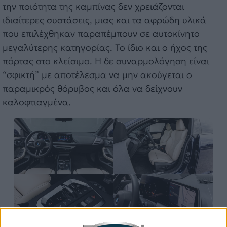
την ποιότητα της καμπίνας δεν χρειάζονται
ιδιαίτερες συστάσεις, μιας και τα αφρώδη υλικά
που επιλέχθηκαν παραπέμπουν σε αυτοκίνητο
μεγαλύτερης κατηγορίας. Το ίδιο και ο ήχος της
πόρτας στο κλείσιμο. Η δε συναρμολόγηση είναι
“σφικτή” με αποτέλεσμα να μην ακούγεται ο
παραμικρός θόρυβος και όλα να δείχνουν
καλοφτιαγμένα.