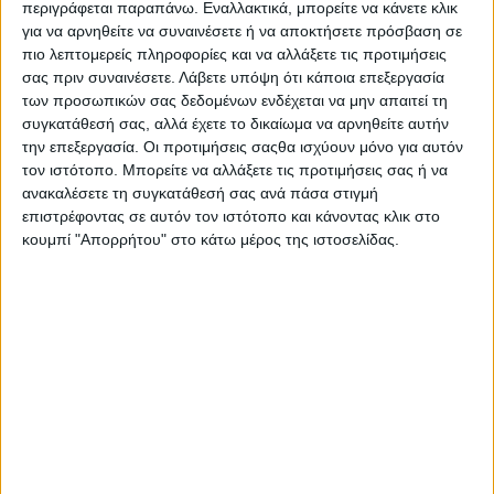
περιγράφεται παραπάνω. Εναλλακτικά, μπορείτε να κάνετε κλικ
για να αρνηθείτε να συναινέσετε ή να αποκτήσετε πρόσβαση σε
πιο λεπτομερείς πληροφορίες και να αλλάξετε τις προτιμήσεις
σας πριν συναινέσετε.
Λάβετε υπόψη ότι κάποια επεξεργασία
των προσωπικών σας δεδομένων ενδέχεται να μην απαιτεί τη
συγκατάθεσή σας, αλλά έχετε το δικαίωμα να αρνηθείτε αυτήν
την επεξεργασία. Οι προτιμήσεις σαςθα ισχύουν μόνο για αυτόν
Η νέα BMW Σειρά 2 Gran Coupe – Στάνταρ αυτόματο
κιβώτιο και ισχύς έως 300 ίππους
τον ιστότοπο. Μπορείτε να αλλάξετε τις προτιμήσεις σας ή να
ανακαλέσετε τη συγκατάθεσή σας ανά πάσα στιγμή
επιστρέφοντας σε αυτόν τον ιστότοπο και κάνοντας κλικ στο
κουμπί "Απορρήτου" στο κάτω μέρος της ιστοσελίδας.
Δοκιμή BMW 220d Gran Coupe (+Official Video)