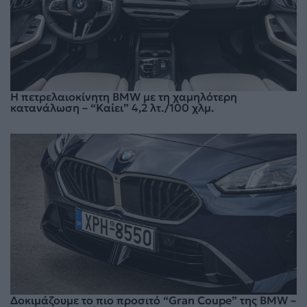
Η πετρελαιοκίνητη BMW με τη χαμηλότερη
κατανάλωση – “Καίει” 4,2 λτ./100 χλμ.
Δοκιμάζουμε το πιο προσιτό “Gran Coupe” της BMW –