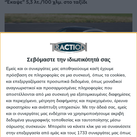
“Έκαψε” 5,3 λτ./100 χλμ. στο ταξίδι
Σεβόμαστε την ιδιωτικότητά σας
Εμείς και οι συνεργάτες μας αποθηκεύουμε και/ή έχουμε
πρόσβαση σε πληροφορίες σε μια συσκευή, όπως τα cookies,
και επεξεργαζόμαστε προσωπικά δεδομένα, όπως μοναδικοί
Στην Ελλάδα η νέα BMW Σειρά 2 Gran Coupe με τρεις
αναγνωριστικοί και προσαρμοσμένες πληροφορίες που
κινητήρες – Οι τιμές της
αποστέλλονται από μια συσκευή για εξατομικευμένες διαφημίσεις
και περιεχόμενο, μέτρηση διαφήμισης και περιεχομένου, έρευνα
ακροατηρίου και ανάπτυξη υπηρεσιών.
Με την άδειά σας, εμείς
και οι συνεργάτες μας ενδέχεται να χρησιμοποιήσουμε ακριβή
δεδομένα γεωγραφικής τοποθεσίας και ταυτοποίησης μέσω
σάρωσης συσκευών. Μπορείτε να κάνετε κλικ για να συναινέσετε
στην επεξεργασία από εμάς και τους 1733 συνεργάτες μας όπως