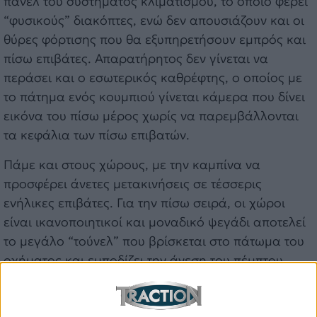
πάνελ του συστήματος κλιματισμού, το οποίο φέρει
“φυσικούς” διακόπτες, ενώ δεν απουσιάζουν και οι
θύρες φόρτισης που θα εξυπηρετήσουν εμπρός και
πίσω επιβάτες. Απαρατήρητος δεν γίνεται να
περάσει και ο εσωτερικός καθρέφτης, ο οποίος με
το πάτημα ενός κουμπιού γίνεται κάμερα που δίνει
εικόνα του πίσω μέρος χωρίς να παρεμβάλλονται
τα κεφάλια των πίσω επιβατών.
Πάμε και στους χώρους, με την καμπίνα να
προσφέρει άνετες μετακινήσεις σε τέσσερις
ενήλικες επιβάτες. Για την πίσω σειρά, οι χώροι
είναι ικανοποιητικοί και μοναδικό ψεγάδι αποτελεί
το μεγάλο “τούνελ” που βρίσκεται στο πάτωμα του
οχήματος και εμποδίζει την άνεση του πέμπτου
επιβάτη. Όσο για τον χώρο αποσκευών, αυτός
ουσιαστικά αποτελεί και το πιο αξιοσημείωτο