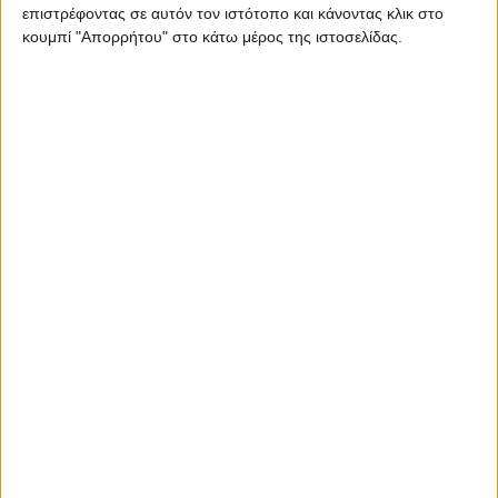
επιστρέφοντας σε αυτόν τον ιστότοπο και κάνοντας κλικ στο
συνδυάζεται με ηλεκτροκινητήρα. Ο τελευταίος
κουμπί "Απορρήτου" στο κάτω μέρος της ιστοσελίδας.
τροφοδοτείται από μπαταρία ιόντων λιθίου
χωρητικότητας 13,6 kWh. Στον προαιρετικό
εξοπλισμό υπάρχει και δυνατότητα τοποθέτησης
ηλιακών κυψελών στην οροφή για “πράσινη”
φόρτιση. Η συνδυαστική ισχύς του αυτοκινήτου
αγγίζει τους 223 ίππους και η κίνηση περνά στους
τροχούς μέσω αυτόματου e-CVT. Κάπως έτσι, το
αμάξωμα των 1.545 κιλών είναι σε θέση να
επιταχύνει στα 0-100 χλμ./ώρα σε 6,8 δλ., ενώ η
τελική ταχύτητα αγγίζει τα 177 χλμ./ώρα.
Η μπαταρία χωρητικότητας 13,6 kWh είναι σε θέση
να προσφέρει αυτονομία που αγγίζει τα 72 χλμ.
στην έκδοση της δοκιμής. Στην πράξη, αυτή η τιμή
δεν απέχει πολύ από την πραγματικότητα, αφού στη
διάρκεια της δοκιμής διαπιστώσαμε ότι τα 65 χλμ.