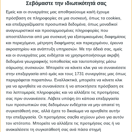
μειονέκτημα του αυτοκινήτου, μιας και περιορίζεται
Σεβόμαστε την ιδιωτικότητά σας
στα 284 λτ., μικρός για το μέγεθος του
Εμείς και οι συνεργάτες μας αποθηκεύουμε και/ή έχουμε
αμαξώματος.
πρόσβαση σε πληροφορίες σε μια συσκευή, όπως τα cookies,
και επεξεργαζόμαστε προσωπικά δεδομένα, όπως μοναδικοί
αναγνωριστικοί και προσαρμοσμένες πληροφορίες που
αποστέλλονται από μια συσκευή για εξατομικευμένες διαφημίσεις
και περιεχόμενο, μέτρηση διαφήμισης και περιεχομένου, έρευνα
ακροατηρίου και ανάπτυξη υπηρεσιών.
Με την άδειά σας, εμείς
και οι συνεργάτες μας ενδέχεται να χρησιμοποιήσουμε ακριβή
δεδομένα γεωγραφικής τοποθεσίας και ταυτοποίησης μέσω
σάρωσης συσκευών. Μπορείτε να κάνετε κλικ για να συναινέσετε
στην επεξεργασία από εμάς και τους 1731 συνεργάτες μας όπως
περιγράφεται παραπάνω. Εναλλακτικά, μπορείτε να κάνετε κλικ
για να αρνηθείτε να συναινέσετε ή να αποκτήσετε πρόσβαση σε
πιο λεπτομερείς πληροφορίες και να αλλάξετε τις προτιμήσεις
σας πριν συναινέσετε.
Λάβετε υπόψη ότι κάποια επεξεργασία
των προσωπικών σας δεδομένων ενδέχεται να μην απαιτεί τη
Κινητήρας: 223 ίπποι αλλά και κορυφαία
συγκατάθεσή σας, αλλά έχετε το δικαίωμα να αρνηθείτε αυτήν
οικονομία
την επεξεργασία. Οι προτιμήσεις σαςθα ισχύουν μόνο για αυτόν
Το Plug-In υβριδικό σύστημα του Toyota Prius
τον ιστότοπο. Μπορείτε να αλλάξετε τις προτιμήσεις σας ή να
ανακαλέσετε τη συγκατάθεσή σας ανά πάσα στιγμή
αποτελείται από δίλιτρο μοτέρ βενζίνης TNGA που