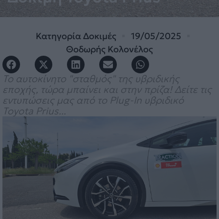
Κατηγορία
Δοκιμές
19/05/2025
Θοδωρής Κολονέλος
Το αυτοκίνητο "σταθμός" της υβριδικής
εποχής, τώρα μπαίνει και στην πρίζα! Δείτε τις
εντυπώσεις μας από το Plug-In υβριδικό
Toyota Prius...