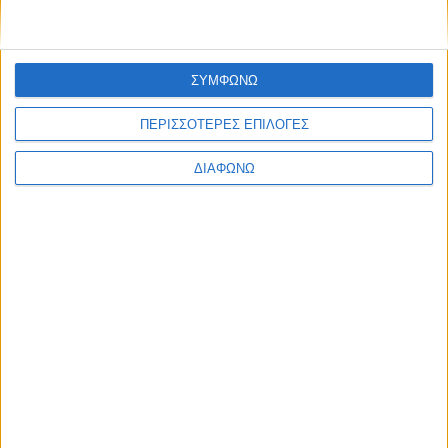
ΣΥΜΦΩΝΩ
ΠΕΡΙΣΣΟΤΕΡΕΣ ΕΠΙΛΟΓΕΣ
ΔΙΑΦΩΝΩ
Η “βασίλισσα” της Ευρώπης στο πρώτο
6μηνο – Στην τρίτη θέση η Toyota
ΔΙΑΒΑΣΤΕ