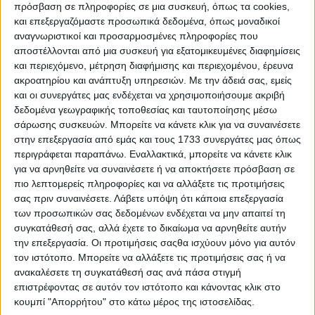
Οι δέκα συμβουλές της ΕΛ.ΑΣ.
πρόσβαση σε πληροφορίες σε μια συσκευή, όπως τα cookies,
Η Ελληνική Αστυνομία υπενθυμίζει και πάλι σε
και επεξεργαζόμαστε προσωπικά δεδομένα, όπως μοναδικοί
αναγνωριστικοί και προσαρμοσμένες πληροφορίες που
όλους τους οδηγούς και τους χρήστες του οδικού
αποστέλλονται από μια συσκευή για εξατομικευμένες διαφημίσεις
δικτύου ότι, η οδική ασφάλεια είναι υπόθεση όλων
και περιεχόμενο, μέτρηση διαφήμισης και περιεχομένου, έρευνα
μας. Στο πλαίσιο αυτό συνιστά στους πολίτες:
ακροατηρίου και ανάπτυξη υπηρεσιών.
Με την άδειά σας, εμείς
Πριν ταξιδέψουν να κάνουν τεχνικό έλεγχο στο
και οι συνεργάτες μας ενδέχεται να χρησιμοποιήσουμε ακριβή
δεδομένα γεωγραφικής τοποθεσίας και ταυτοποίησης μέσω
όχημά τους και να ενημερώνονται για την
σάρωσης συσκευών. Μπορείτε να κάνετε κλικ για να συναινέσετε
κατάσταση του οδικού δικτύου και τις καιρικές
στην επεξεργασία από εμάς και τους 1733 συνεργάτες μας όπως
συνθήκες.
περιγράφεται παραπάνω. Εναλλακτικά, μπορείτε να κάνετε κλικ
για να αρνηθείτε να συναινέσετε ή να αποκτήσετε πρόσβαση σε
Να είναι ιδιαίτερα προσεκτικοί κατά την οδήγηση
πιο λεπτομερείς πληροφορίες και να αλλάξετε τις προτιμήσεις
και να τηρούν τους κανόνες του Κώδικα Οδικής
σας πριν συναινέσετε.
Λάβετε υπόψη ότι κάποια επεξεργασία
Κυκλοφορίας.
των προσωπικών σας δεδομένων ενδέχεται να μην απαιτεί τη
Να σέβονται τις οδικές σημάνσεις και να
συγκατάθεσή σας, αλλά έχετε το δικαίωμα να αρνηθείτε αυτήν
την επεξεργασία. Οι προτιμήσεις σαςθα ισχύουν μόνο για αυτόν
συμμορφώνονται στις υποδείξεις των τροχονόμων.
τον ιστότοπο. Μπορείτε να αλλάξετε τις προτιμήσεις σας ή να
Να μην χρησιμοποιούν κατά την οδήγηση κινητά
ανακαλέσετε τη συγκατάθεσή σας ανά πάσα στιγμή
τηλέφωνα ή άλλες συσκευές που αποσπούν την
επιστρέφοντας σε αυτόν τον ιστότοπο και κάνοντας κλικ στο
κουμπί "Απορρήτου" στο κάτω μέρος της ιστοσελίδας.
προσοχή τους.