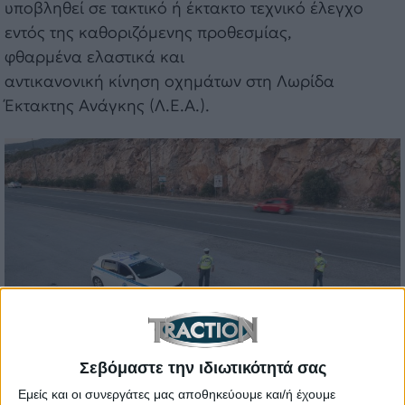
υποβληθεί σε τακτικό ή έκτακτο τεχνικό έλεγχο
εντός της καθοριζόμενης προθεσμίας,
φθαρμένα ελαστικά και
αντικανονική κίνηση οχημάτων στη Λωρίδα
Έκτακτης Ανάγκης (Λ.Ε.Α.).
Σεβόμαστε την ιδιωτικότητά σας
Εμείς και οι συνεργάτες μας αποθηκεύουμε και/ή έχουμε