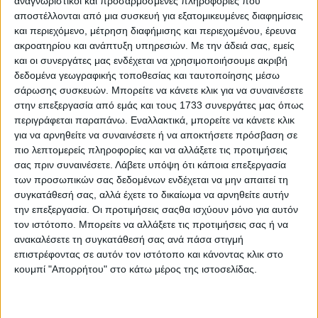
αναγνωριστικοί και προσαρμοσμένες πληροφορίες που
-78- στο Νότιο Αιγαίο,
αποστέλλονται από μια συσκευή για εξατομικευμένες διαφημίσεις
-73- στη Θεσσαλία,
και περιεχόμενο, μέτρηση διαφήμισης και περιεχομένου, έρευνα
ακροατηρίου και ανάπτυξη υπηρεσιών.
Με την άδειά σας, εμείς
-57- στην Πελοπόννησο,
και οι συνεργάτες μας ενδέχεται να χρησιμοποιήσουμε ακριβή
-35- στη Στερεά Ελλάδα,
δεδομένα γεωγραφικής τοποθεσίας και ταυτοποίησης μέσω
-29- στην Ήπειρο,
σάρωσης συσκευών. Μπορείτε να κάνετε κλικ για να συναινέσετε
-28- στην Ανατολική Μακεδονία και Θράκη,
στην επεξεργασία από εμάς και τους 1733 συνεργάτες μας όπως
περιγράφεται παραπάνω. Εναλλακτικά, μπορείτε να κάνετε κλικ
-23- στην Κεντρική Μακεδονία,
για να αρνηθείτε να συναινέσετε ή να αποκτήσετε πρόσβαση σε
-13- στο Βόρειο Αιγαίο και
πιο λεπτομερείς πληροφορίες και να αλλάξετε τις προτιμήσεις
-4- στη Δυτική Μακεδονία.
σας πριν συναινέσετε.
Λάβετε υπόψη ότι κάποια επεξεργασία
των προσωπικών σας δεδομένων ενδέχεται να μην απαιτεί τη
350 ευρώ και αφαίρεση διπλώματος για 30 ημέρες
συγκατάθεσή σας, αλλά έχετε το δικαίωμα να αρνηθείτε αυτήν
την επεξεργασία. Οι προτιμήσεις σαςθα ισχύουν μόνο για αυτόν
Επισημαίνεται ότι, με τη θέσπιση του νέου Κώδικα
τον ιστότοπο. Μπορείτε να αλλάξετε τις προτιμήσεις σας ή να
Οδικής Κυκλοφορίας (Ν. 5209/2025), η Πολιτεία
ανακαλέσετε τη συγκατάθεσή σας ανά πάσα στιγμή
δίνει σαφές μήνυμα μηδενικής ανοχής απέναντι στη
επιστρέφοντας σε αυτόν τον ιστότοπο και κάνοντας κλικ στο
μη χρήση κράνους, μέσω της αυστηροποίησης των
κουμπί "Απορρήτου" στο κάτω μέρος της ιστοσελίδας.
ποινών, ως εξής:
-350- ευρώ πρόστιμο και αφαίρεση της άδειας