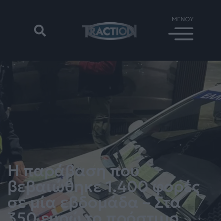
Η παράβαση που
βεβαιώθηκε 1.400 φορές
σε μία εβδομάδα – Στα
350 ευρώ το πρόστιμο