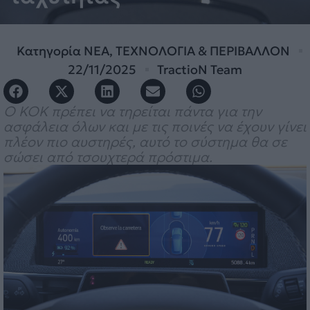
Κατηγορία
ΝΕΑ
,
ΤΕΧΝΟΛΟΓΙΑ & ΠΕΡΙΒΑΛΛΟΝ
22/11/2025
TractioN Team
Ο ΚΟΚ πρέπει να τηρείται πάντα για την
ασφάλεια όλων και με τις ποινές να έχουν γίνει
πλέον πιο αυστηρές, αυτό το σύστημα θα σε
σώσει από τσουχτερά πρόστιμα.