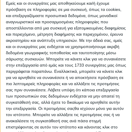
Το σύστημα έχει επίσης την ικανότητα να διαβάζει
Εμείς και οι συνεργάτες μας αποθηκεύουμε και/ή έχουμε
πρόσβαση σε πληροφορίες σε μια συσκευή, όπως τα cookies,
προσωρινές ή ηλεκτρονικές πινακίδες ορίων
και επεξεργαζόμαστε προσωπικά δεδομένα, όπως μοναδικοί
ταχύτητας, όπως αυτές σε εργοτάξια ή σε
αναγνωριστικοί και προσαρμοσμένες πληροφορίες που
αυτοκινητόδρομους με ηλεκτρονικό σύστημα
αποστέλλονται από μια συσκευή για εξατομικευμένες διαφημίσεις
και περιεχόμενο, μέτρηση διαφήμισης και περιεχομένου, έρευνα
ελέγχου κυκλοφορίας. Αυτό καθιστά το TSR
ακροατηρίου και ανάπτυξη υπηρεσιών.
Με την άδειά σας, εμείς
ιδιαίτερα χρήσιμο σε περιοχές με συχνές ή
και οι συνεργάτες μας ενδέχεται να χρησιμοποιήσουμε ακριβή
απρόβλεπτες μεταβολές, βοηθώντας τον οδηγό να
δεδομένα γεωγραφικής τοποθεσίας και ταυτοποίησης μέσω
παραμένει συνεπής με το εκάστοτε όριο.
σάρωσης συσκευών. Μπορείτε να κάνετε κλικ για να συναινέσετε
στην επεξεργασία από εμάς και τους 1733 συνεργάτες μας όπως
Το σύστημα της Ford μπορεί και συνεργάζεται και
περιγράφεται παραπάνω. Εναλλακτικά, μπορείτε να κάνετε κλικ
για να αρνηθείτε να συναινέσετε ή να αποκτήσετε πρόσβαση σε
με άλλες συστήματα υποβοήθησης οδήγησης όπως
πιο λεπτομερείς πληροφορίες και να αλλάξετε τις προτιμήσεις
για παράδειγμα το Intelligent Speed Assist και το
σας πριν συναινέσετε.
Λάβετε υπόψη ότι κάποια επεξεργασία
Adaptive Cruise Control, ώστε – εφόσον ο οδηγός
των προσωπικών σας δεδομένων ενδέχεται να μην απαιτεί τη
συγκατάθεσή σας, αλλά έχετε το δικαίωμα να αρνηθείτε αυτήν
το επιλέξει – να προσαρμόζεται η καθορισμένη
την επεξεργασία. Οι προτιμήσεις σαςθα ισχύουν μόνο για αυτόν
ταχύτητα κίνησης με το τρέχον όριο. Η δυνατότητα
τον ιστότοπο. Μπορείτε να αλλάξετε τις προτιμήσεις σας ή να
αυτή ενισχύει τη συμμόρφωση, με τον οδηγό να
ανακαλέσετε τη συγκατάθεσή σας ανά πάσα στιγμή
διατηρεί πάντα τον πλήρη έλεγχο του οχήματος.
επιστρέφοντας σε αυτόν τον ιστότοπο και κάνοντας κλικ στο