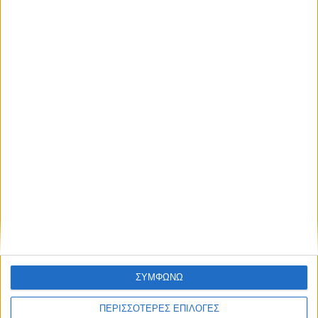
Τα Plug-In υβριδικά αξίζουν μια δεύτερη
ευκαιρία – Το παράδειγμα της Σουηδίας
ΔΙΑΒΑΣΤΕ
ΣΥΜΦΩΝΩ
Το pick up που σου δίνει την επιλογή:
Plug-in hybrid ή diesel; –
ΠΕΡΙΣΣΟΤΕΡΕΣ ΕΠΙΛΟΓΕΣ
Χρηματοδότηση με επιτόκιο από 2,99%