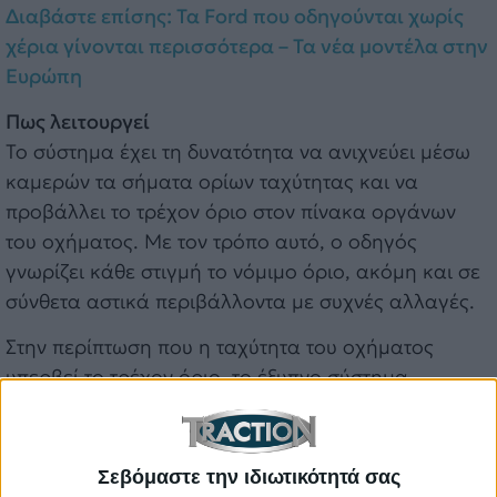
Διαβάστε επίσης: Τα Ford που οδηγούνται χωρίς
χέρια γίνονται περισσότερα – Τα νέα μοντέλα στην
Ευρώπη
Πως λειτουργεί
Το σύστημα έχει τη δυνατότητα να ανιχνεύει μέσω
καμερών τα σήματα ορίων ταχύτητας και να
προβάλλει το τρέχον όριο στον πίνακα οργάνων
του οχήματος. Με τον τρόπο αυτό, ο οδηγός
γνωρίζει κάθε στιγμή το νόμιμο όριο, ακόμη και σε
σύνθετα αστικά περιβάλλοντα με συχνές αλλαγές.
Στην περίπτωση που η ταχύτητα του οχήματος
υπερβεί το τρέχον όριο, το έξυπνο σύστημα
Αναγνώρισης Σημάτων Κυκλοφορίας της Ford
ειδοποιεί οπτικά και ηχητικά, βοηθώντας τον οδηγό
να προσαρμοστεί έγκαιρα.
Σεβόμαστε την ιδιωτικότητά σας