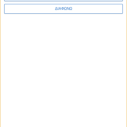
ΔΙΑΒΑΣΤΕ
ΔΙΑΦΩΝΩ
Το SUV της Ford με επιτόκιο 0,9% και 8
χρόνια εγγύηση – Πάνω από 600 χλμ.
αυτονομία
ΔΙΑΒΑΣΤΕ