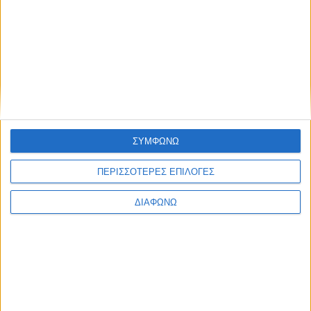
Το Ford που χρειάζεσαι από 187 ευρώ τον μήνα – Πώς
θα το αποκτήσεις
ΣΥΜΦΩΝΩ
ΠΕΡΙΣΣΟΤΕΡΕΣ ΕΠΙΛΟΓΕΣ
ΔΙΑΦΩΝΩ
Το SUV με κινητήρα 2,5 λτ. αλλά μηδενικά τέλη και
μόλις 100 ευρώ φόρο πολυτελείας