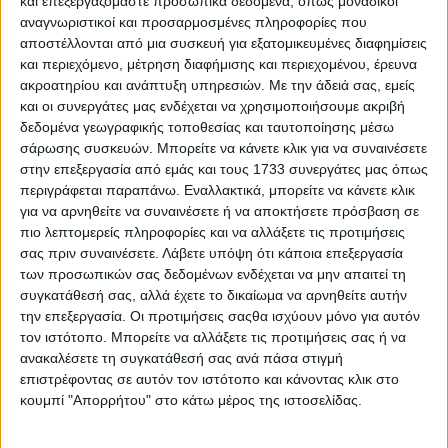
και επεξεργαζόμαστε προσωπικά δεδομένα, όπως μοναδικοί
αναγνωριστικοί και προσαρμοσμένες πληροφορίες που
αποστέλλονται από μια συσκευή για εξατομικευμένες διαφημίσεις
και περιεχόμενο, μέτρηση διαφήμισης και περιεχομένου, έρευνα
ακροατηρίου και ανάπτυξη υπηρεσιών.
Με την άδειά σας, εμείς
και οι συνεργάτες μας ενδέχεται να χρησιμοποιήσουμε ακριβή
δεδομένα γεωγραφικής τοποθεσίας και ταυτοποίησης μέσω
Το ιδανικό SUV για εταιρική χρήση: Χαμηλή
σάρωσης συσκευών. Μπορείτε να κάνετε κλικ για να συναινέσετε
φορολογία και μίσθωση με 290 ευρώ / μήνα
στην επεξεργασία από εμάς και τους 1733 συνεργάτες μας όπως
περιγράφεται παραπάνω. Εναλλακτικά, μπορείτε να κάνετε κλικ
για να αρνηθείτε να συναινέσετε ή να αποκτήσετε πρόσβαση σε
πιο λεπτομερείς πληροφορίες και να αλλάξετε τις προτιμήσεις
σας πριν συναινέσετε.
Λάβετε υπόψη ότι κάποια επεξεργασία
των προσωπικών σας δεδομένων ενδέχεται να μην απαιτεί τη
συγκατάθεσή σας, αλλά έχετε το δικαίωμα να αρνηθείτε αυτήν
την επεξεργασία. Οι προτιμήσεις σαςθα ισχύουν μόνο για αυτόν
τον ιστότοπο. Μπορείτε να αλλάξετε τις προτιμήσεις σας ή να
ανακαλέσετε τη συγκατάθεσή σας ανά πάσα στιγμή
επιστρέφοντας σε αυτόν τον ιστότοπο και κάνοντας κλικ στο
κουμπί "Απορρήτου" στο κάτω μέρος της ιστοσελίδας.
Ο αμερικάνικος V8 που βρυχάται για 1η φορά – Πού