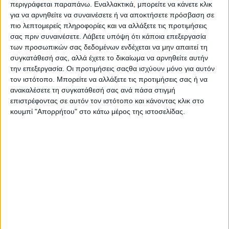
Η 1016 Industries δυστυχώς δεν δίνει εικόνα από το
περιγράφεται παραπάνω. Εναλλακτικά, μπορείτε να κάνετε κλικ
εσωτερικό της “Hot Wheels” Lamborghini Urus που
για να αρνηθείτε να συναινέσετε ή να αποκτήσετε πρόσβαση σε
πιο λεπτομερείς πληροφορίες και να αλλάξετε τις προτιμήσεις
βασίζεται στο προ ανανέωσης μοντέλο, πολύ
σας πριν συναινέσετε.
Λάβετε υπόψη ότι κάποια επεξεργασία
πιθανό γιατί οι αλλαγές δεν συνεχίζονται εκεί, ενώ
των προσωπικών σας δεδομένων ενδέχεται να μην απαιτεί τη
μετατροπές δεν ανακοινώνονται ούτε για τον
συγκατάθεσή σας, αλλά έχετε το δικαίωμα να αρνηθείτε αυτήν
την επεξεργασία. Οι προτιμήσεις σαςθα ισχύουν μόνο για αυτόν
πανίσχυρο V8 των τεσσάρων λίτρων και δύο turbo,
τον ιστότοπο. Μπορείτε να αλλάξετε τις προτιμήσεις σας ή να
η απόδοση του οποίο ξεκινά από τους 650 ίππους.
ανακαλέσετε τη συγκατάθεσή σας ανά πάσα στιγμή
επιστρέφοντας σε αυτόν τον ιστότοπο και κάνοντας κλικ στο
κουμπί "Απορρήτου" στο κάτω μέρος της ιστοσελίδας.
ΕΤΙΚΕΤΕΣ
Lamborghini
,
Tuning
,
Lamborghini Urus
,
hot wheels
,
Urus
,
Βελτίωση
,
2023
,
Βελτίωση Lamborghini
,
1016 Industries
,
Tuning BMW