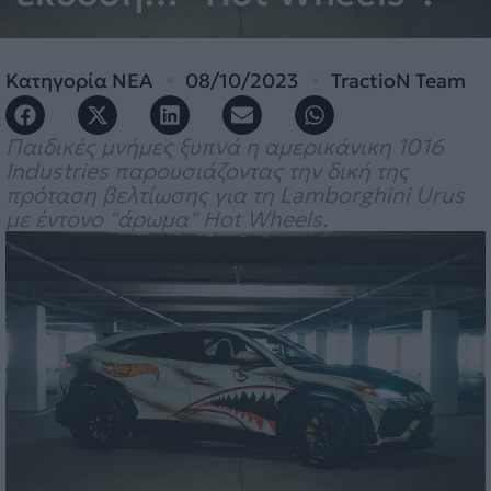
Κατηγορία
ΝΕΑ
08/10/2023
TractioN Team
Παιδικές μνήμες ξυπνά η αμερικάνικη 1016
Industries παρουσιάζοντας την δική της
πρόταση βελτίωσης για τη Lamborghini Urus
με έντονο "άρωμα" Hot Wheels.