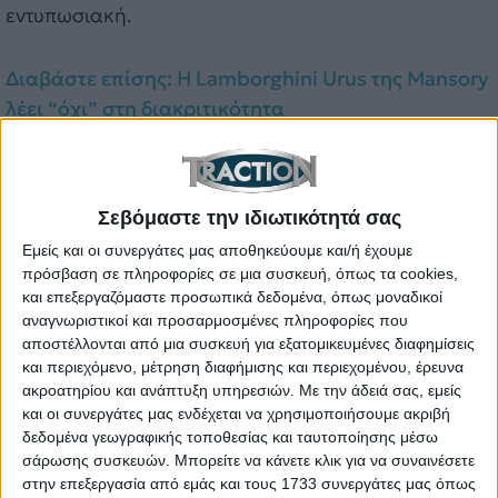
εντυπωσιακή.
Διαβάστε επίσης: H Lamborghini Urus της Mansory
λέει “όχι” στη διακριτικότητα
Κατασκευασμένο από ανθρακονήματα το wide
body kit της αμερικάνικης εταιρείας περιλαμβάνει
προσθήκες στον εμπρός και τον πίσω
Σεβόμαστε την ιδιωτικότητά σας
προφυλακτήρας, νέα «φρύδια» για τους θόλους των
Εμείς και οι συνεργάτες μας αποθηκεύουμε και/ή έχουμε
τροχών αλλά και νέες αεροδυναμικές ποδιές.
πρόσβαση σε πληροφορίες σε μια συσκευή, όπως τα cookies,
και επεξεργαζόμαστε προσωπικά δεδομένα, όπως μοναδικοί
Αλλαγές παρατηρούνται και στο καπό, το οποίο
αναγνωριστικοί και προσαρμοσμένες πληροφορίες που
έχει περισσότερα ανοίγματα και μοιάζει να είναι
αποστέλλονται από μια συσκευή για εξατομικευμένες διαφημίσεις
επίσης κατασκευασμένο από carbon, ενώ η
και περιεχόμενο, μέτρηση διαφήμισης και περιεχομένου, έρευνα
ακροατηρίου και ανάπτυξη υπηρεσιών.
Με την άδειά σας, εμείς
εξωτερική εικόνα ολοκληρώνεται από τις
και οι συνεργάτες μας ενδέχεται να χρησιμοποιήσουμε ακριβή
διαφορετικές ζάντες αλουμινίου σε μαύρο
δεδομένα γεωγραφικής τοποθεσίας και ταυτοποίησης μέσω
γυαλιστερό φινίρισμα.
σάρωσης συσκευών. Μπορείτε να κάνετε κλικ για να συναινέσετε
στην επεξεργασία από εμάς και τους 1733 συνεργάτες μας όπως