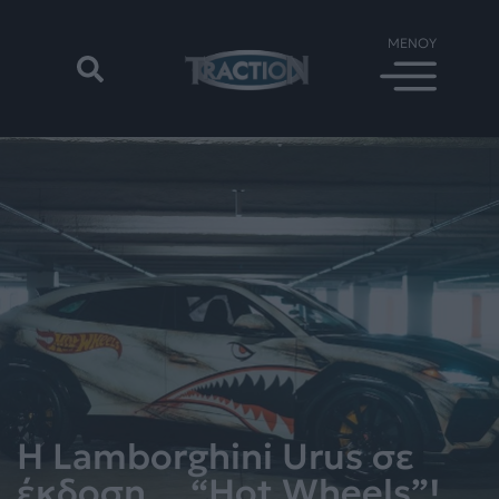
H Lamborghini Urus σε
έκδοση… “Hot Wheels”!