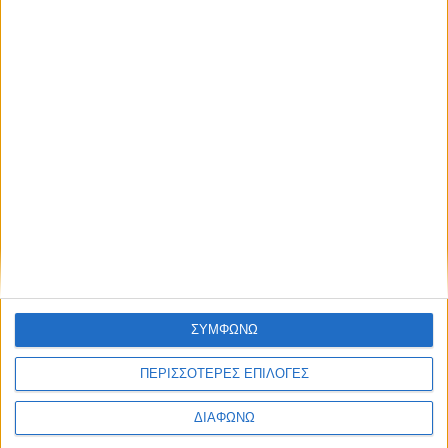
Νέα BMW X3: Πιο δυναμική με την
υπογραφή της AC Schnitzer
ΔΙΑΒΑΣΤΕ
ΣΥΜΦΩΝΩ
ΠΕΡΙΣΣΟΤΕΡΕΣ ΕΠΙΛΟΓΕΣ
ΔΙΑΦΩΝΩ