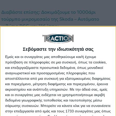
Διαβάστε επίσης: Δοκιμάζουμε το 1000άρι
τούρμπο μικρομεσαίο της Skoda – Αυτόματο
κιβώτιο DSG και 116 ίπποι
Κεντρική θέση καταλαμβάνει και η ηλεκτρική
οικογένεια ID., με τα ID.3, ID.4, ID.5, και ID.7
Σεβόμαστε την ιδιωτικότητά σας
διαθέσιμα για πλήρη παρουσίαση και test drive.
Εμείς και οι συνεργάτες μας αποθηκεύουμε και/ή έχουμε
Η νέα έκθεση φιλοξενεί επίσης επαγγελματικά
πρόσβαση σε πληροφορίες σε μια συσκευή, όπως τα cookies,
μοντέλα της Volkswagen όπως τα Amarok, Caddy,
και επεξεργαζόμαστε προσωπικά δεδομένα, όπως μοναδικοί
αναγνωριστικοί και προσαρμοσμένες πληροφορίες που
το νέο Transporter, το Crafter και το αμιγώς
αποστέλλονται από μια συσκευή για εξατομικευμένες διαφημίσεις
ηλεκτρικό ID. Cargo.
και περιεχόμενο, μέτρηση διαφήμισης και περιεχομένου, έρευνα
Παράλληλα, οι επισκέπτες μπορούν να
ακροατηρίου και ανάπτυξη υπηρεσιών.
Με την άδειά σας, εμείς
και οι συνεργάτες μας ενδέχεται να χρησιμοποιήσουμε ακριβή
ενημερωθούν για την ευρύτερη γκάμα της μάρκας,
δεδομένα γεωγραφικής τοποθεσίας και ταυτοποίησης μέσω
συμπεριλαμβανομένων των lifestyle μοντέλων ID.
σάρωσης συσκευών. Μπορείτε να κάνετε κλικ για να συναινέσετε
Buzz, Multivan, Caravelle και California, τα οποία
στην επεξεργασία από εμάς και τους 1733 συνεργάτες μας όπως