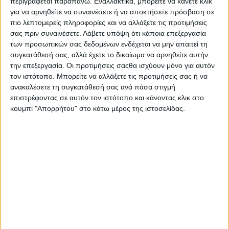
είναι διαθέσιμα κατόπιν αιτήματος και για
περιγράφεται παραπάνω. Εναλλακτικά, μπορείτε να κάνετε κλικ
για να αρνηθείτε να συναινέσετε ή να αποκτήσετε πρόσβαση σε
δοκιμαστική οδήγηση με προγραμματισμένο
πιο λεπτομερείς πληροφορίες και να αλλάξετε τις προτιμήσεις
ραντεβού.
σας πριν συναινέσετε.
Λάβετε υπόψη ότι κάποια επεξεργασία
των προσωπικών σας δεδομένων ενδέχεται να μην απαιτεί τη
Στις ίδιες εγκαταστάσεις λειτουργεί και
συγκατάθεσή σας, αλλά έχετε το δικαίωμα να αρνηθείτε αυτήν
εξουσιοδοτημένο Service για Volkswagen,
την επεξεργασία. Οι προτιμήσεις σαςθα ισχύουν μόνο για αυτόν
τον ιστότοπο. Μπορείτε να αλλάξετε τις προτιμήσεις σας ή να
Volkswagen Επαγγελματικά Οχήματα και Skoda,
ανακαλέσετε τη συγκατάθεσή σας ανά πάσα στιγμή
εξασφαλίζοντας ενιαία και υψηλού επιπέδου
επιστρέφοντας σε αυτόν τον ιστότοπο και κάνοντας κλικ στο
τεχνική υποστήριξη για τους πελάτες και των τριών
κουμπί "Απορρήτου" στο κάτω μέρος της ιστοσελίδας.
μαρκών.
ΕΤΙΚΕΤΕΣ
Volkswagen
,
VW
,
VW Group
,
Kosmocar
,
2025
,
Κοιλάκος ΕΠΕ