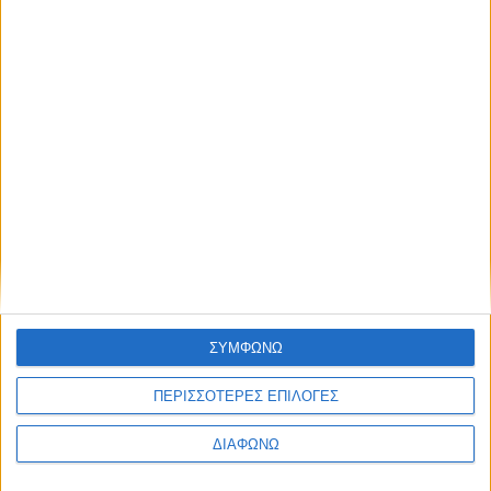
Το νέο B-SUV των Γερμανών – Με 475 λτ.
πορτμπαγκάζ και έως 211 ίππους. Τι
πρέπει να γνωρίζετε
ΔΙΑΒΑΣΤΕ
ΣΥΜΦΩΝΩ
ΠΕΡΙΣΣΟΤΕΡΕΣ ΕΠΙΛΟΓΕΣ
ΔΙΑΦΩΝΩ