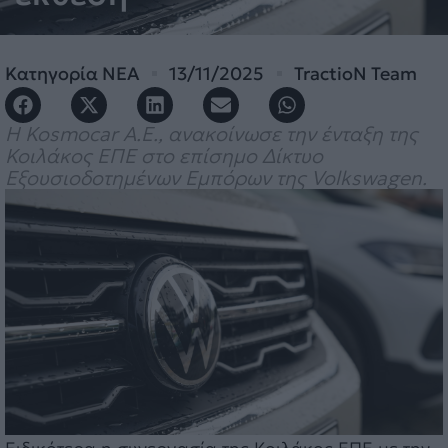
Κατηγορία
ΝΕΑ
13/11/2025
TractioN Team
Η Kosmocar Α.Ε., ανακοίνωσε την ένταξη της
Κοιλάκος ΕΠΕ στο επίσημο Δίκτυο
Εξουσιοδοτημένων Εμπόρων της Volkswagen.