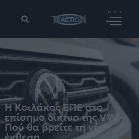
Η Κοιλάκος ΕΠΕ στο
επίσημο δίκτυο της VW –
Πού θα βρείτε τη νέα
έκθεση