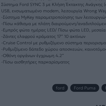
Σύστημα Ford SYNC 3 µε Κλήση Έκτακτης Ανάγκης (e-
USB, ενσωματωμένο modem, λειτουργία Wrong Way
-Σύστημα MyKey παραμετροποίησης των λειτουργιών 
-Πίσω κάθισμα με πλάτη διαιρούμενη/αναδιπλούμε
-Εμπρός φώτα ημέρας LED/ Πίσω φώτα LED, μεσαία
-Ζάντες ελαφρού κράματος 17” 10 ακτίνων
-Cruise Control με ρυθμιζόμενο σύστημα περιορισμο
-Ρυθμιζόμενο δάπεδο χώρου αποσκευών, καινοτόμ
-Οθόνη οργάνων έγχρωμη 4.2”
-Πίσω αισθητήρες παρκαρίσματος
ford
,
Ford Puma
,