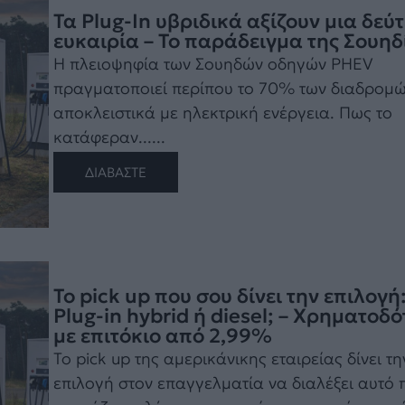
Τα Plug-In υβριδικά αξίζουν μια δεύ
ευκαιρία – Το παράδειγμα της Σουηδ
Η πλειοψηφία των Σουηδών οδηγών PHEV
πραγματοποιεί περίπου το 70% των διαδρομ
αποκλειστικά με ηλεκτρική ενέργεια. Πως το
κατάφεραν......
ΔΙΑΒΑΣΤΕ
Το pick up που σου δίνει την επιλογή
Plug-in hybrid ή diesel; – Χρηματοδ
με επιτόκιο από 2,99%
Το pick up της αμερικάνικης εταιρείας δίνει τη
επιλογή στον επαγγελματία να διαλέξει αυτό 