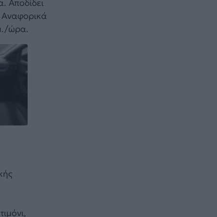
. Αποδίδει
. Αναφορικά
μ./ώρα.
κής
ιμόνι,