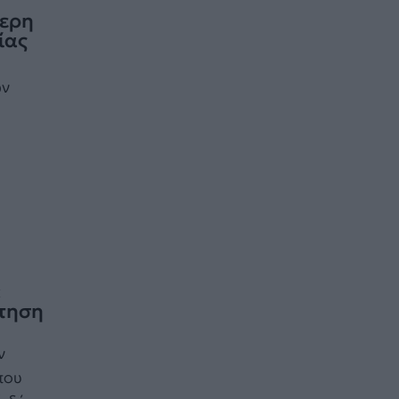
τερη
ίας
ών
:
ότηση
ν
που