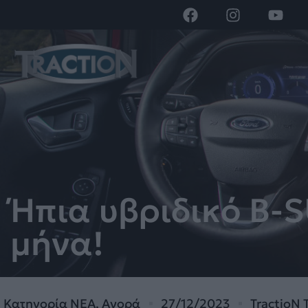
Ήπια υβριδικό B-S
μήνα!
Κατηγορία
ΝΕΑ
,
Αγορά
27/12/2023
TractioN