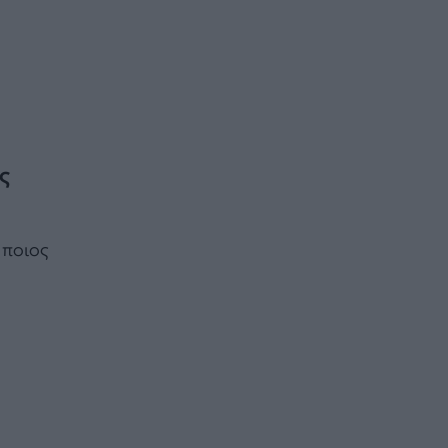
ς
 ποιος