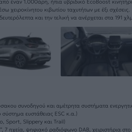
από έναν 1.000άρη, ήπια υβριδικό ΕcoBoost κινητήρα
έσω χειροκίνητου κιβωτίου ταχυτήτων με έξι σχέσεις
 δευτερόλεπτα και την τελική να ανέρχεται στα 191 χλ
όσακου συνοδηγού και αμέτρητα συστήματα ενεργητι
 σύστημα ευστάθειας ESC κ.α.)
Sport, Slippery και Trail)
 7 ηχεία, ψηφιακό ραδιόφωνο DAB, χειριστήρια στο τ