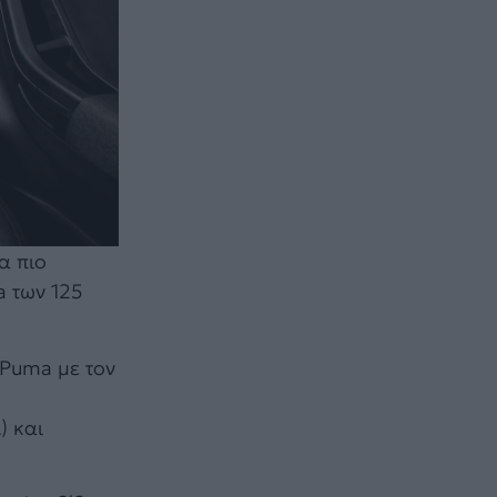
α πιο
a των 125
 Puma με τον
) και