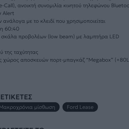
Call), ανοικτή συνομιλία κινητού τηλεφώνου Bluetoo
 Alert
ανάλογα με το κλειδί που χρησιμοποιείται
νη 60:40
 σκάλα προβολέων (low beam) με λαμπτήρα LED
ύ της ταχύτητας
ος χώρος αποσκευών πορτ-μπαγκάζ “Megabox” (+80L
ΕΤΙΚΕΤΕΣ
Μακροχρόνια μίσθωση
,
Ford Lease