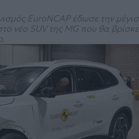
νισμός EuroNCAP έδωσε την μέγισ
το νέο SUV της MG που θα βρίσκε
ο.