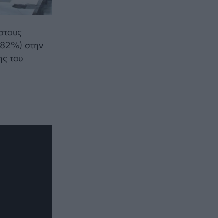
στους
(82%) στην
ης του