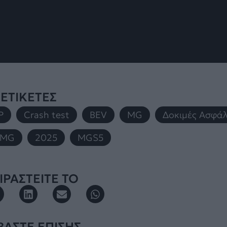
ΕΤΙΚΕΤΕΣ
P
,
Crash test
,
BEV
,
MG
,
Δοκιμές Ασφάλ
 MG
,
2025
,
MGS5
ΡΑΣΤΕΙΤΕ ΤΟ