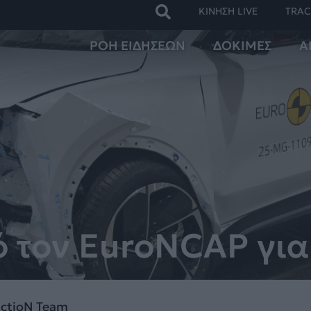
ΚΙΝΗΣΗ LIVE
TRAC
ΡΟΗ ΕΙΔΗΣΕΩΝ
ΔΟΚΙΜΕΣ
Α
ό τον EuroNCAP για
actioN Team