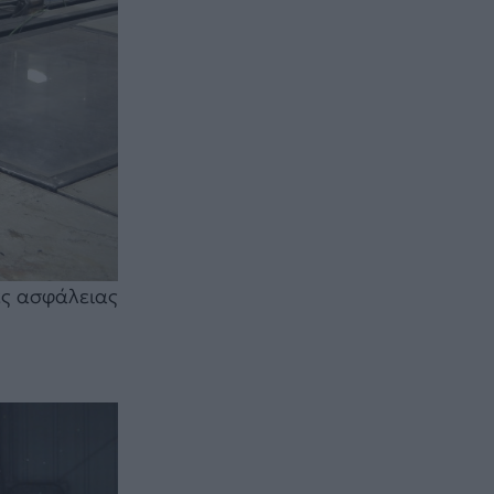
μές ασφάλειας