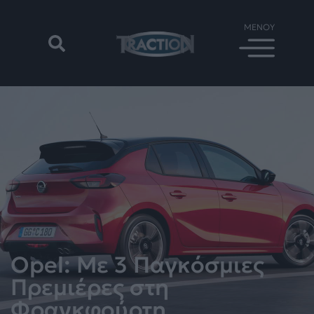
Opel: Με 3 Παγκόσμιες
Πρεμιέρες στη
Φρανκφούρτη