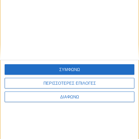
εκατομμυρίου” για την Opel –
Συμπληρώνει 60 χρόνια ιστορίας
ΔΙΑΒΑΣΤΕ
ΣΥΜΦΩΝΩ
ΠΕΡΙΣΣΟΤΕΡΕΣ ΕΠΙΛΟΓΕΣ
ΔΙΑΦΩΝΩ
Opel: Στο πλευρό της ΠΑΕ Ολυμπιακός
για 3η σερί χρονιά
ΔΙΑΒΑΣΤΕ