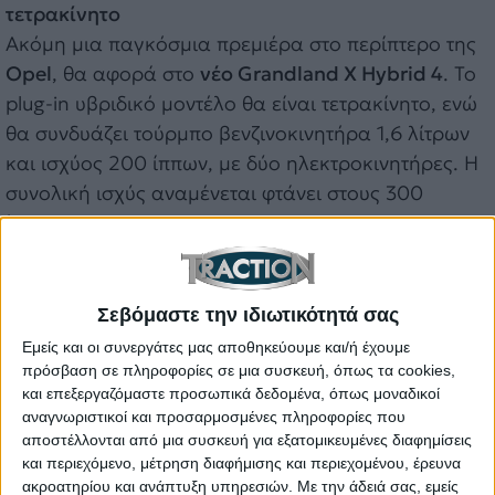
τετρακίνητο
Ακόμη μια παγκόσμια πρεμιέρα στο περίπτερο της
Opel
, θα αφορά στο
νέο Grandland X Hybrid 4
. Το
plug-in υβριδικό μοντέλο θα είναι τετρακίνητο, ενώ
θα συνδυάζει τούρμπο βενζινοκινητήρα 1,6 λίτρων
και ισχύος 200 ίππων, με δύο ηλεκτροκινητήρες. Η
συνολική ισχύς αναμένεται φτάνει στους 300
ίππους.
Σημειώνεται, πως ο πρώτος ηλεκτροκινητήρας
βρίσκεται στον εμπρός άξονα και συνδυάζεται με
Σεβόμαστε την ιδιωτικότητά σας
αυτόματο κιβώτιο ταχυτήτων 8 σχέσεων. Ο
Εμείς και οι συνεργάτες μας αποθηκεύουμε και/ή έχουμε
δεύτερος ηλεκτροκινητήρας έχει τοποθετηθεί, μαζί
πρόσβαση σε πληροφορίες σε μια συσκευή, όπως τα cookies,
με τον μετατροπέα και το διαφορικό, στον πίσω
και επεξεργαζόμαστε προσωπικά δεδομένα, όπως μοναδικοί
άξονα, προσφέροντας πρόσφυση σε όλους τους
αναγνωριστικοί και προσαρμοσμένες πληροφορίες που
αποστέλλονται από μια συσκευή για εξατομικευμένες διαφημίσεις
τροχούς, ανάλογα με τις απαιτήσεις. Οι
και περιεχόμενο, μέτρηση διαφήμισης και περιεχομένου, έρευνα
προκαταρκτικές τιμές κατανάλωσης του
Grandland
ακροατηρίου και ανάπτυξη υπηρεσιών.
Με την άδειά σας, εμείς