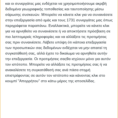
X Hybrid 4
είναι, σύμφωνα με τις προδιαγραφές
και οι συνεργάτες μας ενδέχεται να χρησιμοποιήσουμε ακριβή
δεδομένα γεωγραφικής τοποθεσίας και ταυτοποίησης μέσω
WLTP2, 1,6 λίτρα/100 χλμ. με τις εκπομπές ρύπων
σάρωσης συσκευών. Μπορείτε να κάνετε κλικ για να συναινέσετε
να είναι 37 γραμμάρια CO2/χλμ. Τέλος, το
στην επεξεργασία από εμάς και τους 1731 συνεργάτες μας όπως
γερμανικό SUV θα έχει ηλεκτρική αυτονομία 52
περιγράφεται παραπάνω. Εναλλακτικά, μπορείτε να κάνετε κλικ
χιλιομέτρων και θα διαθέτει σύστημα ανάκτησης
για να αρνηθείτε να συναινέσετε ή να αποκτήσετε πρόσβαση σε
πιο λεπτομερείς πληροφορίες και να αλλάξετε τις προτιμήσεις
ενέργειας κατά την πέδηση.
σας πριν συναινέσετε.
Λάβετε υπόψη ότι κάποια επεξεργασία
των προσωπικών σας δεδομένων ενδέχεται να μην απαιτεί τη
Σε αυτό το άρθρο μπορείτε να διαβάσετε
συγκατάθεσή σας, αλλά έχετε το δικαίωμα να αρνηθείτε αυτήν
περισσότερα για το νέο
Opel Grandland X Hybrid4
την επεξεργασία. Οι προτιμήσεις σαςθα ισχύουν μόνο για αυτόν
τον ιστότοπο. Μπορείτε να αλλάξετε τις προτιμήσεις σας ή να
ανακαλέσετε τη συγκατάθεσή σας ανά πάσα στιγμή
επιστρέφοντας σε αυτόν τον ιστότοπο και κάνοντας κλικ στο
κουμπί "Απορρήτου" στο κάτω μέρος της ιστοσελίδας.