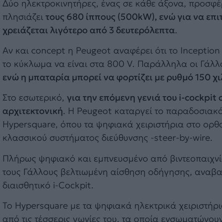
Δύο ηλεκτροκινητήρες, ένας σε κάθε άξονα, προσφέρ
πλησιάζει
τους 680 ίππους (500kW), ενώ για να επι
χρειάζεται λιγότερο από 3 δευτερόλεπτα
.
Αν και concept η Peugeot αναφέρει ότι το Inceptio
το κύκλωμα να είναι στα 800 V. Παράλληλα οι Γάλλ
ενώ η μπαταρία μπορεί να φορτίζει με ρυθμό 150 χ
Στο εσωτερικό,
για την επόμενη γενιά του i-cockpit
αρχιτεκτονική
. H Peugeot καταργεί το παραδοσιακό
Hypersquare, όπου τα ψηφιακά χειριστήρια στο ορθογ
κλασσικού συστήματος διεύθυνσης -steer-by-wire.
Πλήρως ψηφιακό και εμπνευσμένο από βιντεοπαιχνί
τους Γάλλους βελτιωμένη αίσθηση οδήγησης, αναβαθ
διαισθητικό i-Cockpit.
Το Hypersquare με τα ψηφιακά ηλεκτρικά χειριστήρι
από τις τέσσερις γωνίες του, τα οποία ενσωματώνουν