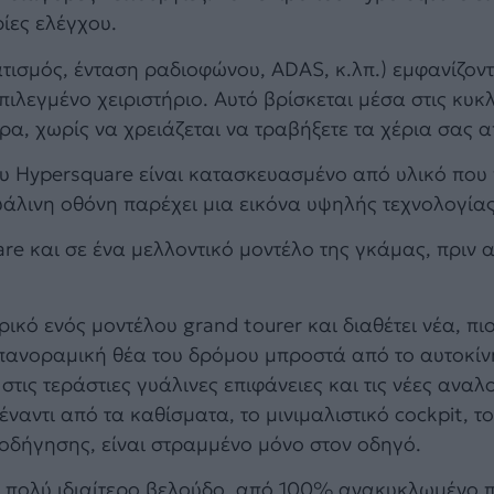
ίες ελέγχου.
τισμός, ένταση ραδιοφώνου, ADAS, κ.λπ.) εμφανίζοντ
ιλεγμένο χειριστήριο. Αυτό βρίσκεται μέσα στις κυκ
ρα, χωρίς να χρειάζεται να τραβήξετε τα χέρια σας απ
ου Hypersquare είναι κατασκευασμένο από υλικό που
υάλινη οθόνη παρέχει μια εικόνα υψηλής τεχνολογίας
are και σε ένα μελλοντικό μοντέλο της γκάμας, πριν 
ικό ενός μοντέλου grand tourer και διαθέτει νέα, π
πανοραμική θέα του δρόμου μπροστά από το αυτοκίν
τις τεράστιες γυάλινες επιφάνειες και τις νέες αναλ
ναντι από τα καθίσματα, το μινιμαλιστικό cockpit, τ
 οδήγησης, είναι στραμμένο μόνο στον οδηγό.
να πολύ ιδιαίτερο βελούδο, από 100% ανακυκλωμένο 