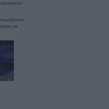
 κυριαρxούν
 ονομάζονται
άσταση σε