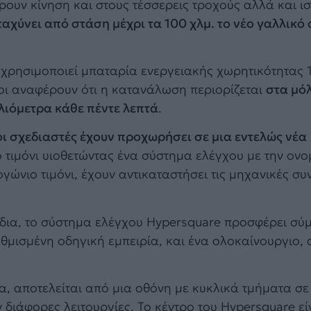
ουν κίνηση και στους τέσσερεις τροχούς αλλά και ισ
ταχύνει από στάση μέχρι τα 100 χλμ. το νέο γαλλικό
n χρησιμοποιεί μπαταρία ενεργειακής χωρητικότητας
οι αναφέρουν ότι η κατανάλωση περιορίζεται
στα μόλ
ιλιόμετρα κάθε πέντε λεπτά
.
 οι σχεδιαστές έχουν προχωρήσει σε μια εντελώς νέα
 τιμόνι υιοθετώντας ένα σύστημα ελέγχου με την ον
ώνιο τιμόνι, έχουν αντικαταστήσει τις μηχανικές συ
δια, το σύστημα ελέγχου Hypersquare προσφέρει σύ
μισμένη οδηγική εμπειρία, και ένα ολοκαίνουργιο, 
α, αποτελείται από μια οθόνη με κυκλικά τμήματα σε
 διάφορες λειτουργίες. Το κέντρο του Hypersquare εί