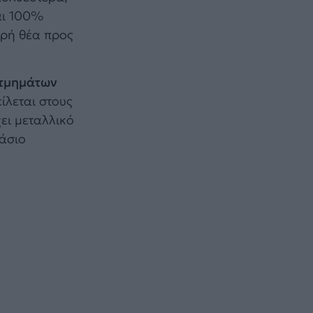
ναι 100%
αρή θέα προς
 τμημάτων
ίλεται στους
ει μεταλλικό
άσιο