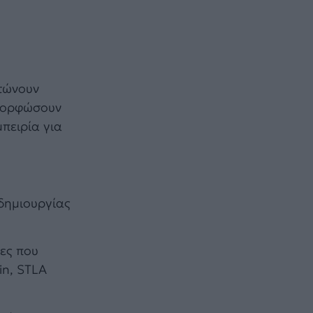
ατώνουν
αμορφώσουν
πειρία για
δημιουργίας
ίες που
in, STLA