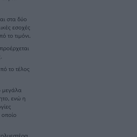
αι στα δύο
λικές εσοχές
ό το τιμόνι.
 προέρχεται
.
από το τέλος
ιο μεγάλα
ητο, ενώ η
ογίες
ο οποίο
πολυεστέρα,