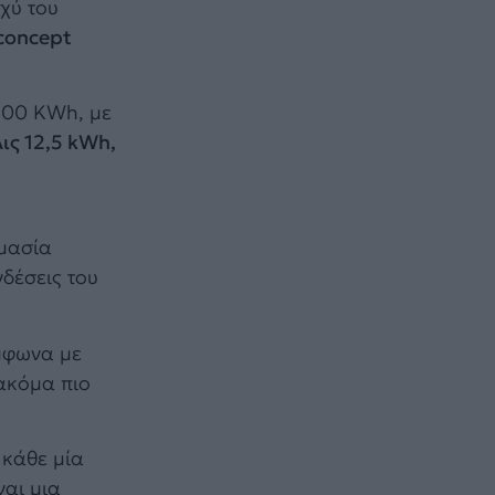
χύ του
 concept
 100 KWh, με
ις 12,5 kWh,
ομασία
νδέσεις του
μφωνα με
ακόμα πιο
 κάθε μία
ναι μια