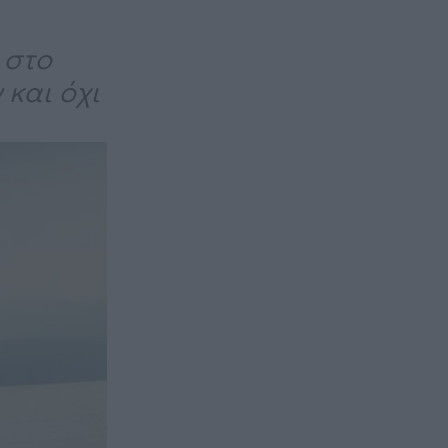
 στο
 και όχι