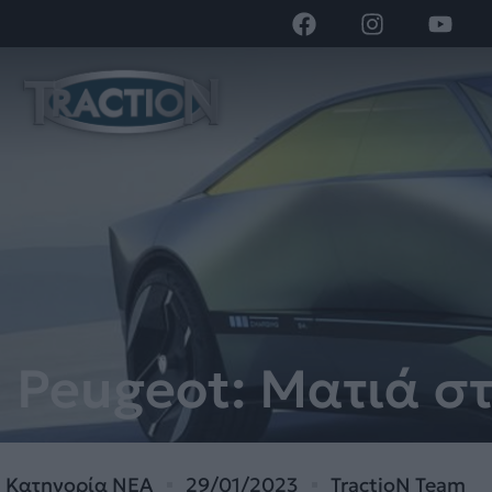
Peugeot: Ματιά στ
Κατηγορία
ΝΕΑ
29/01/2023
TractioN Team