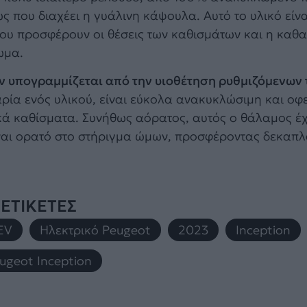
φως που διαχέει η γυάλινη κάψουλα. Αυτό το υλικό εί
ου προσφέρουν οι θέσεις των καθισμάτων και η καθ
ωμα.
ων υπογραμμίζεται από την υιοθέτηση ρυθμιζόμενων
ρία ενός υλικού, είναι εύκολα ανακυκλώσιμη και οφε
 καθίσματα. Συνήθως αόρατος, αυτός ο θάλαμος έχ
ναι ορατό στο στήριγμα ώμων, προσφέροντας δεκαπλ
ΕΤΙΚΕΤΕΣ
EV
,
Ηλεκτρικό Peugeot
,
2023
,
Inception
,
ugeot Inception