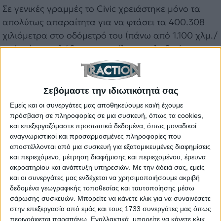
Σε γενικές γραμμές το Civic χρειάστηκε μόνο τα
απολύτως απαραίτητα για να φτάσει τα 400.308
χιλιόμετρα στο οδόμετρό του (πάνω από 1.100 χλμ./
ημέρα) με τα λάδια και το φίλτρο το λαδιού να
αλλάζουν δύο φορές το μήνα κατά μέσο όρο ή κάθε
16.000 χιλιόμετρα περίπου. Επιπλέον, έχει γίνει δύο
φορές αλλαγή υγρών φρένων, δύο φορές μπουζί
Σεβόμαστε την ιδιωτικότητά σας
και μία ψυκτικού υγρού.
Εμείς και οι συνεργάτες μας αποθηκεύουμε και/ή έχουμε
πρόσβαση σε πληροφορίες σε μια συσκευή, όπως τα cookies,
Διαβάστε επίσης – Video: Έτσι κατασκευάζεται το
και επεξεργαζόμαστε προσωπικά δεδομένα, όπως μοναδικοί
νέο Honda Civic Type R
αναγνωριστικοί και προσαρμοσμένες πληροφορίες που
αποστέλλονται από μια συσκευή για εξατομικευμένες διαφημίσεις
Το ιστορικό δείχνει ότι ο κάτι παραπάνω από
και περιεχόμενο, μέτρηση διαφήμισης και περιεχομένου, έρευνα
ακροατηρίου και ανάπτυξη υπηρεσιών.
Με την άδειά σας, εμείς
δραστήριος οδηγός του Civic τήρησε ευλαβικά την
και οι συνεργάτες μας ενδέχεται να χρησιμοποιήσουμε ακριβή
περιοδική συντήρηση του αυτοκινήτου και αυτό τού
δεδομένα γεωγραφικής τοποθεσίας και ταυτοποίησης μέσω
το ανταπέδωσε χωρίς να τον προβληματίσει ποτέ.
σάρωσης συσκευών. Μπορείτε να κάνετε κλικ για να συναινέσετε
Καμία περίεργη βλάβη δεν αναφέρετε σε κάποιο
στην επεξεργασία από εμάς και τους 1733 συνεργάτες μας όπως
περιγράφεται παραπάνω. Εναλλακτικά, μπορείτε να κάνετε κλικ