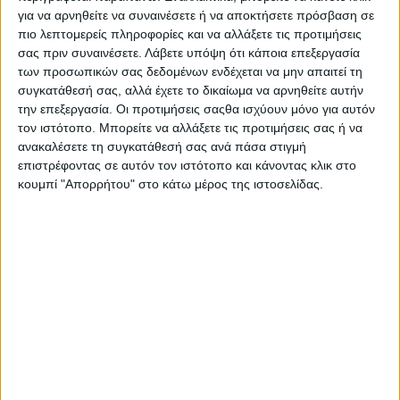
από τα μηχανικά μέρη του Civic, ενώ το αμάξωμα
για να αρνηθείτε να συναινέσετε ή να αποκτήσετε πρόσβαση σε
του και η βαφή δείχνουν να μην έχουν
πιο λεπτομερείς πληροφορίες και να αλλάξετε τις προτιμήσεις
ταλαιπωρηθεί καθόλου από την σκληρή
σας πριν συναινέσετε.
Λάβετε υπόψη ότι κάποια επεξεργασία
των προσωπικών σας δεδομένων ενδέχεται να μην απαιτεί τη
καθημερινή χρήση. Το παραπάνω φαίνεται να
συγκατάθεσή σας, αλλά έχετε το δικαίωμα να αρνηθείτε αυτήν
ισχύει και για το εσωτερικό του μοντέλου της
την επεξεργασία. Οι προτιμήσεις σαςθα ισχύουν μόνο για αυτόν
Honda, το οποίο μοιάζει επίσης να παρουσιάζεται
τον ιστότοπο. Μπορείτε να αλλάξετε τις προτιμήσεις σας ή να
σε γενικές γραμμές χωρίς φθορές.
Πατώντας εδώ
ανακαλέσετε τη συγκατάθεσή σας ανά πάσα στιγμή
επιστρέφοντας σε αυτόν τον ιστότοπο και κάνοντας κλικ στο
μπορείτε να δείτε την σχετική αγγελία!
κουμπί "Απορρήτου" στο κάτω μέρος της ιστοσελίδας.
ΕΤΙΚΕΤΕΣ
Honda
,
Honda Civic
,
2022
,
Αυτοκίνητο
,
Μεταχειρισμένο
,
Μεταχειρισμένο Αυτοκίνητο