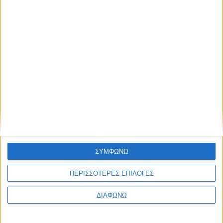
Honda B16A: O κινητήρας που έκανε
διάσημο το VTEC
ΔΙΑΒΑΣΤΕ
ΣΥΜΦΩΝΩ
ΠΕΡΙΣΣΟΤΕΡΕΣ ΕΠΙΛΟΓΕΣ
ΔΙΑΦΩΝΩ