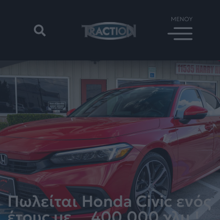
Πωλείται Honda Civic ενός
έτους με… 400.000 χλμ.!