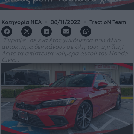
Κατηγορία
ΝΕΑ
08/11/2022
TractioN Team
"Έγραψε" σε ένα έτος χιλιόμετρα που άλλα
αυτοκίνητα δεν κάνουν σε όλη τους την ζωή!
Δείτε τα απίστευτα νούμερα αυτού του Honda
Civic...