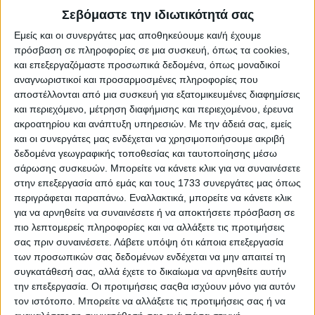
Φυσικά δεν θα μπορούσε να λείπει από την γκάμα
Σεβόμαστε την ιδιωτικότητά σας
ένα μοντέλο επιδόσεων M. Η BMW X2 M35i xDrive
Εμείς και οι συνεργάτες μας αποθηκεύουμε και/ή έχουμε
εξοπλίζεται με έναν τετρακύλινδρο κινητήρα 2,0
πρόσβαση σε πληροφορίες σε μια συσκευή, όπως τα cookies,
και επεξεργαζόμαστε προσωπικά δεδομένα, όπως μοναδικοί
λίτρων απόδοσης 300 ίππων με κίνηση στους
αναγνωριστικοί και προσαρμοσμένες πληροφορίες που
τέσσερις τροχούς και στάνταρ προσαρμοζόμενη
αποστέλλονται από μια συσκευή για εξατομικευμένες διαφημίσεις
ανάρτηση M για να προσφέρει επιπλέον ευελιξία
και περιεχόμενο, μέτρηση διαφήμισης και περιεχομένου, έρευνα
ακροατηρίου και ανάπτυξη υπηρεσιών.
Με την άδειά σας, εμείς
και άνεση.
και οι συνεργάτες μας ενδέχεται να χρησιμοποιήσουμε ακριβή
δεδομένα γεωγραφικής τοποθεσίας και ταυτοποίησης μέσω
Όσο για την αμιγώς ηλεκτρική BMW iX2, αυτή
σάρωσης συσκευών. Μπορείτε να κάνετε κλικ για να συναινέσετε
εξοπλίζεται με δύο μονάδες κίνησης στον μπροστινό
στην επεξεργασία από εμάς και τους 1733 συνεργάτες μας όπως
και πίσω άξονα, συνδυαστικής απόδοσης 315 ίππων
περιγράφεται παραπάνω. Εναλλακτικά, μπορείτε να κάνετε κλικ
συμπεριλαμβανομένου του άκρως εντυπωσιακού
για να αρνηθείτε να συναινέσετε ή να αποκτήσετε πρόσβαση σε
πιο λεπτομερείς πληροφορίες και να αλλάξετε τις προτιμήσεις
στιγμιαίου
Boost
και η αυτονομία της κυμαίνεται
σας πριν συναινέσετε.
Λάβετε υπόψη ότι κάποια επεξεργασία
από 417 έως 449 χλμ. Στην βέλτιστη αυτονομία
των προσωπικών σας δεδομένων ενδέχεται να μην απαιτεί τη
συμβάλλουν επίσης η λειτουργία Max Range αλλά
συγκατάθεσή σας, αλλά έχετε το δικαίωμα να αρνηθείτε αυτήν
την επεξεργασία. Οι προτιμήσεις σαςθα ισχύουν μόνο για αυτόν
και η προσαρμοζόμενη ανάκτηση ενέργειας.
τον ιστότοπο. Μπορείτε να αλλάξετε τις προτιμήσεις σας ή να