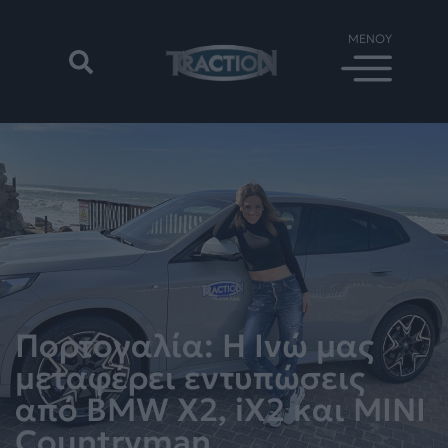
Πορτογαλία: Η Ινώ μας
μεταφέρει εντυπώσεις
από BMW X2, iX2 και MINI
Countryman