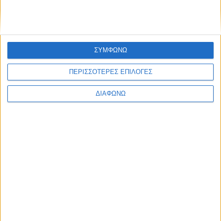
ΣΥΜΦΩΝΩ
ΠΕΡΙΣΣΟΤΕΡΕΣ ΕΠΙΛΟΓΕΣ
ΔΙΑΦΩΝΩ
Ρεκόρ παραγωγής για το SUV των
63.000 ευρώ – 50.000 μονάδες μέσα σε
9 μήνες
ΔΙΑΒΑΣΤΕ