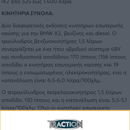
iX2 από 525 έως 1.400 λίτρα.
ΚΙΝΗΤΗΡΙΑ ΣΥΝΟΛΑ:
Δύο διαφορετικές εκδόσεις κινητήρων εσωτερικής
καύσης για την BMW X2, βενζίνης και diesel. Ο
τρικύλινδρος βενζινοκινητήρας 1,5 λίτρων
συνεργάζεται με ένα ήπιο υβριδικό σύστημα 48V
και συνδυαστικά αποδίδουν 170 ίππους (156 ίππους
αποδίδει ο κινητήρας εσωτερικής καύσης και 19
ίππους ο ενσωματωμένος ηλεκτροκινητήρας, ενώ η
κατανάλωση είναι 6,5-6,0 λίτρα/100χλμ.
Ο τετρακίλυνδρος πετρελαιοκινητήρας 1,5 λίτρων
αποδίδει 150 ίππους και η κατανάλωση είναι 5,5-5,1
λίτρα/100χλμ. Όλοι οι κινητήρες εσωτερικής
καύσης εξοπλίζονται με αυτόματο κιβώτιο 7
σχέσεων Steptronic, διπλού συμπλέκτη.