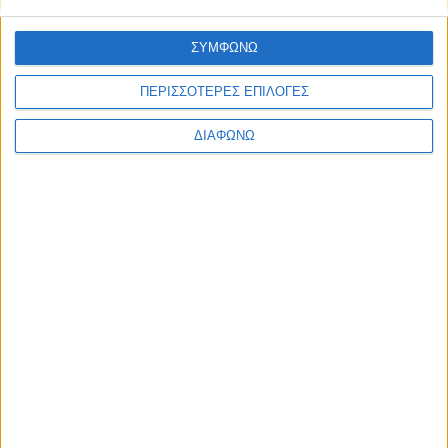
ΣΥΜΦΩΝΩ
ΠΕΡΙΣΣΟΤΕΡΕΣ ΕΠΙΛΟΓΕΣ
ΔΙΑΦΩΝΩ
Καρανικόλας – Κακαβάς: Πανέτοιμοι με
το Ford Fiesta Rally2 του Car Center
ΔΙΑΒΑΣΤΕ