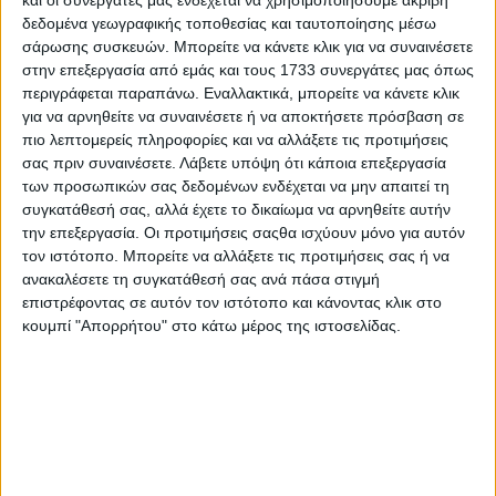
και οι συνεργάτες μας ενδέχεται να χρησιμοποιήσουμε ακριβή
δεδομένα γεωγραφικής τοποθεσίας και ταυτοποίησης μέσω
σάρωσης συσκευών. Μπορείτε να κάνετε κλικ για να συναινέσετε
στην επεξεργασία από εμάς και τους 1733 συνεργάτες μας όπως
Πριν δείτε το video που δημοσιεύσαμε πριν λίγο,
περιγράφεται παραπάνω. Εναλλακτικά, μπορείτε να κάνετε κλικ
ενδιαφέρον έχει να αναφέρουμε ότι την είσοδο του
για να αρνηθείτε να συναινέσετε ή να αποκτήσετε πρόσβαση σε
χώρου εκδηλώσεων στόλισαν η μοναδική Lancia
πιο λεπτομερείς πληροφορίες και να αλλάξετε τις προτιμήσεις
Stratos και η επιβλητική Toyota Celica ST205 της
σας πριν συναινέσετε.
Λάβετε υπόψη ότι κάποια επεξεργασία
των προσωπικών σας δεδομένων ενδέχεται να μην απαιτεί τη
Toyota Team Europe, που παραχώρησαν ευγενικά
συγκατάθεσή σας, αλλά έχετε το δικαίωμα να αρνηθείτε αυτήν
οι κ. Γιάννης Βαρδινογιάννης και Μάριος
την επεξεργασία. Οι προτιμήσεις σαςθα ισχύουν μόνο για αυτόν
Σταφυλοπάτης, αντίστοιχα.
τον ιστότοπο. Μπορείτε να αλλάξετε τις προτιμήσεις σας ή να
ανακαλέσετε τη συγκατάθεσή σας ανά πάσα στιγμή
επιστρέφοντας σε αυτόν τον ιστότοπο και κάνοντας κλικ στο
κουμπί "Απορρήτου" στο κάτω μέρος της ιστοσελίδας.
Δείτε αυτή τη δημοσίευση στο Instagram.
Η δημοσίευση κοινοποιήθηκε από το
χρήστη traction.gr (@traction.gr)