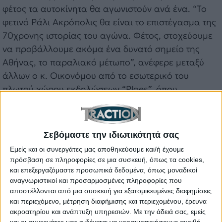
φέτος τα αυτοκίνητα θα αγωνιστούν ανά ένα. “Το
φετινό Ράλι Ακρόπολις θα είναι το επιστέγασμα της
70χρονης ιστορίας του αγώνα. Φέτος, στοχεύουμε
να προβάλλουμε ακόμα ένα δυνατό σημείο της
Αθήνας, το παραλιακό μέτωπο”, ανέφερε μεταξύ
άλλων ο κ. Οικονόμου από το εσωτερικό του
πλωτού χώρου εκδηλώσεων “Ploes”, όπου
φιλοξενήθηκε η εκδήλωση.
Σεβόμαστε την ιδιωτικότητά σας
Εμείς και οι συνεργάτες μας αποθηκεύουμε και/ή έχουμε
πρόσβαση σε πληροφορίες σε μια συσκευή, όπως τα cookies,
και επεξεργαζόμαστε προσωπικά δεδομένα, όπως μοναδικοί
αναγνωριστικοί και προσαρμοσμένες πληροφορίες που
αποστέλλονται από μια συσκευή για εξατομικευμένες διαφημίσεις
και περιεχόμενο, μέτρηση διαφήμισης και περιεχομένου, έρευνα
ακροατηρίου και ανάπτυξη υπηρεσιών.
Με την άδειά σας, εμείς