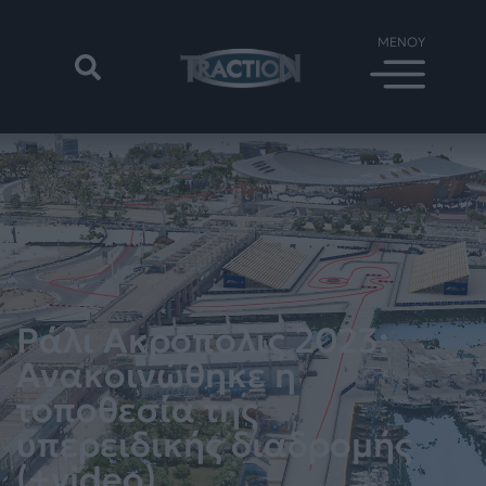
Ράλι Ακρόπολις 2023:
Ανακοινώθηκε η
τοποθεσία της
υπερειδικής διαδρομής
(+video)