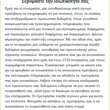
Σεβόμαστε την ιδιωτικότητά σας
αξιοποιήσουμε τα νέα πράγματα που έχει να μας
Εμείς και οι συνεργάτες μας αποθηκεύουμε και/ή έχουμε
δώσει το αυτοκίνητο αφού οι αναβαθμίσεις του
πρόσβαση σε πληροφορίες σε μια συσκευή, όπως τα cookies,
είναι οι πλέον πρόσφατες που έχει δεχθεί από την
και επεξεργαζόμαστε προσωπικά δεδομένα, όπως μοναδικοί
M
–
Sport
.
»
αναγνωριστικοί και προσαρμοσμένες πληροφορίες που
αποστέλλονται από μια συσκευή για εξατομικευμένες διαφημίσεις
Γιώργος Κακαβάς
(συνοδηγός)
:
και περιεχόμενο, μέτρηση διαφήμισης και περιεχομένου, έρευνα
ακροατηρίου και ανάπτυξη υπηρεσιών.
Με την άδειά σας, εμείς
«
Δεν πρόκειται να αλλάξει κάτι στην εν γένει
και οι συνεργάτες μας ενδέχεται να χρησιμοποιήσουμε ακριβή
αντιμετώπιση του αγώνα λόγω των προσθηκών
δεδομένα γεωγραφικής τοποθεσίας και ταυτοποίησης μέσω
Ειδικών Διαδρομών στην Πελοπόννησο. Ένα
σάρωσης συσκευών. Μπορείτε να κάνετε κλικ για να συναινέσετε
στην επεξεργασία από εμάς και τους 1733 συνεργάτες μας όπως
Ακρόπολις παραμένει πάντα σκληρό και απαιτητικό
περιγράφεται παραπάνω. Εναλλακτικά, μπορείτε να κάνετε κλικ
και χρειάζεται την ίδια σω
στή και λεπτομερή
για να αρνηθείτε να συναινέσετε ή να αποκτήσετε πρόσβαση σε
προετοιμασία. Προσωπικά πιστεύω ότι η πιο
πιο λεπτομερείς πληροφορίες και να αλλάξετε τις προτιμήσεις
καθοριστική ημέρα θα είναι η Κυριακή -δείχνει να
σας πριν συναινέσετε.
Λάβετε υπόψη ότι κάποια επεξεργασία
των προσωπικών σας δεδομένων ενδέχεται να μην απαιτεί τη
είναι η πιο σκληρή ημέρα από όλες- και περιμένω
συγκατάθεσή σας, αλλά έχετε το δικαίωμα να αρνηθείτε αυτήν
εκεί να βγουν προβλήματα και να καταγραφούν
την επεξεργασία. Οι προτιμήσεις σαςθα ισχύουν μόνο για αυτόν
διαφορές σε επιδόσεις. Θα τα δούμε στην πράξη
τον ιστότοπο. Μπορείτε να αλλάξετε τις προτιμήσεις σας ή να
ανακαλέσετε τη συγκατάθεσή σας ανά πάσα στιγμή
όλα αυτά.
»