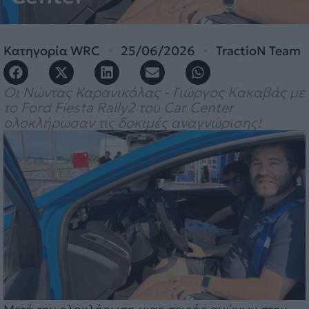
Κατηγορία
WRC
25/06/2026
TractioN Team
Οι Νώντας Καρανικόλας - Γιώργος Kακαβάς με
το Ford Fiesta Rally2 του Car Center
ολοκλήρωσαν τις δοκιμές αναγνώρισης!