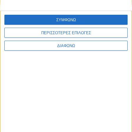
τελική κατάταξη – Που τερμάτισαν τα
ελληνικά πληρώματα
ΔΙΑΒΑΣΤΕ
ΣΥΜΦΩΝΩ
ΠΕΡΙΣΣΟΤΕΡΕΣ ΕΠΙΛΟΓΕΣ
ΔΙΑΦΩΝΩ
Στο βάθρο του Ράλλυ Ακρόπολις 2026 οι
“Flandy” και Κώστας Στεφανής!
ΔΙΑΒΑΣΤΕ