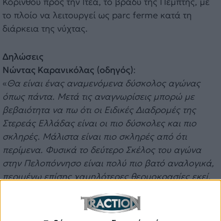
Κορίνθου προς την Ιτέα, το βράδυ της Πέμπτης, με
το πλοίο να λειτουργεί ως parc ferme κατά τη
διάρκεια της νύχτας.
Δηλώσεις
Νώντας
Καρανικόλας
(οδηγός)
:
«
Θα είναι ένας αναμενόμενα δύσκολος αγώνας
όπως πάντα. Μετά τις αναγνωρίσεις μπορώ με
βεβαιότητα να πω ότι οι Ειδικές Διαδρ
ομές της
Στερεάς Ελλάδας είναι οι πιο δύσκολες και πιο
σκληρές. Μάλιστα είναι πιο σκληρές από ότι
περίμενα. Φυσικά το δεύτερο Σκέλος του αγώνα
στην Πελοπόννησο είναι πολύ πιο βατό αναλογικά,
περιμένω επίσης χαμηλότερες θερμοκρασίες εκεί,
αλλά όλα αυτά θα φ
ανούν στην εξέλιξη του αγώνα.
Φέτος θα προσπαθήσουμε να κάνουμε έναν αγώνα
χωρίς προβλήματα και στόχος μας είναι να