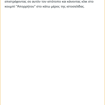
επιστρέφοντας σε αυτόν τον ιστότοπο και κάνοντας κλικ στο
κουμπί "Απορρήτου" στο κάτω μέρος της ιστοσελίδας.
ΟΙ ΥΠΟΣΤΗΡΙΚΤΕΣ
Την προσπάθεια της συμμετοχής υποστηρίζουν
κορυφαίοι στο είδος τους συνεργάτες
του
Ford
Car
Center
με τους οποίους η
επαγγελματική συνεργασία είναι συνεχής και σε
καθημερινό επίπεδο με τελικό αποτέλεσμα την