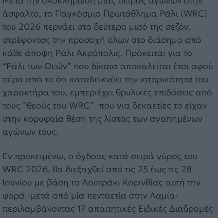
Μετά την ολοκλήρωση μιας σειράς αγώνων στην
άσφαλτο, το Παγκόσμιο Πρωτάθλημα Ράλι (WRC)
του 2026 περνάει στο δεύτερο μισό της σεζόν,
στρέφοντας την προσοχή όλων στο διάσημο από
κάθε άποψη Ράλι Ακρόπολις. Πρόκειται για το
“Ράλι των Θεών” που δίκαια αποκαλείται έτσι αφού
πέρα από το ότι καταδεικνύει την ιστορικότητα του
χαρακτήρα του, εμπεριέχει θρυλικές επιδόσεις από
τους “θεούς του WRC” που για δεκαετίες το είχαν
στην κορυφαία θέση της λίστας των αγαπημένων
αγώνων τους.
Εν προκειμένω, ο όγδοος κατά σειρά γύρος του
WRC 2026, θα διεξαχθεί από τις 25 έως τις 28
Ιουνίου με βάση το Λουτράκι Κορινθίας αυτή την
φορά -μετά από μία πενταετία στην Λαμία-
περιλαμβάνοντας 17 απαιτητικές Ειδικές Διαδρομές