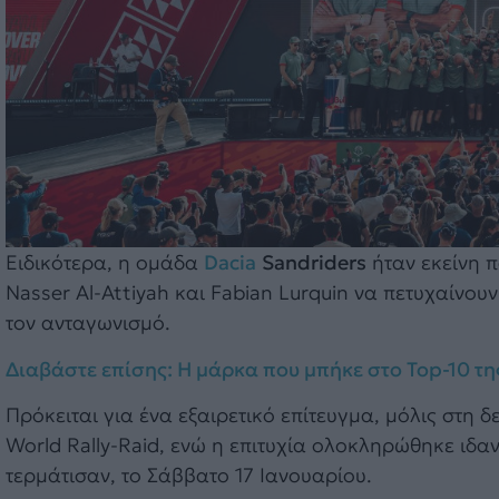
Ειδικότερα, η ομάδα
Dacia
Sandriders
ήταν εκείνη π
Nasser Al-Attiyah και Fabian Lurquin να πετυχαίνο
τον ανταγωνισμό.
Διαβάστε επίσης: Η μάρκα που μπήκε στο Top-10 τη
Πρόκειται για ένα εξαιρετικό επίτευγμα, μόλις στ
World Rally-Raid, ενώ η επιτυχία ολοκληρώθηκε ιδα
τερμάτισαν, το Σάββατο 17 Ιανουαρίου.