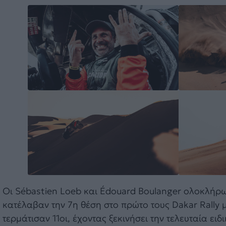
Οι Sébastien Loeb και Édouard Boulanger ολοκλήρω
κατέλαβαν την 7η θέση στο πρώτο τους Dakar Rally μ
τερμάτισαν 11οι, έχοντας ξεκινήσει την τελευταία ειδ