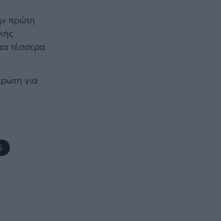
ην πρώτη
κής
 τα τέσσερα
πρώτη για
6
,