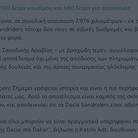
 100 λίτρα καυσίμου και 660 λίτρα για αποσκευές
γώνα, σε συνολική απόσταση 7.976 χιλιομέτρων – εκ 
ndriders πέτυχε δύο νίκες σε ειδικές διαδρομές και 
μία φορά.
της Σαουδικής Αραβίας – με βραχώδη τερέν, αμμόλοφ
εί αποτέλεσμα όχι μόνο της απόδοσης των πληρωμάτω
ρής δουλειάς και της άρτιας συνεργασίας ολόκληρης
όδοση! Σήμερα γράφεται ιστορία και είναι η πιο περήφ
ελάτες μας. Αυτό το αποτέλεσμα είναι καρπός της σκ
και αποδεικνύει ότι τα Dacia Sandriders είναι αξιόπ
 και όλοι μπορούν να είναι πραγματικά υπερήφανοι π
ης Dacia στο Dakar.”, δήλωσε η Katrin Adt, διευθύνω