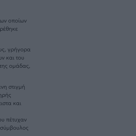
των οποίων
βρέθηκε
ους, γρήγορα
ν και του
 της ομάδας,
ανη στιγμή
ληρής
ιστα και
ου πέτυχαν
ν σύμβουλος