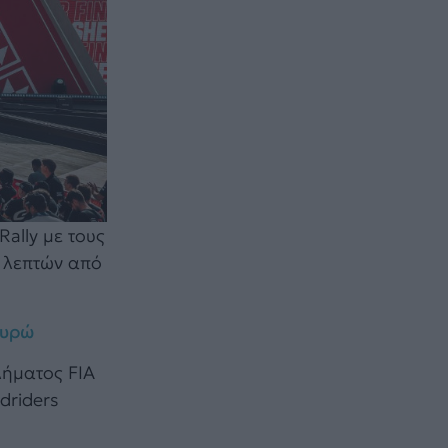
Rally με τους
0 λεπτών από
ευρώ
λήματος FIA
driders