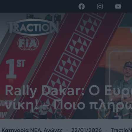
Rally Dakar: Ο Ε
νίκη! – Ποιο πλήρ
Κατηγορία
ΝΕΑ
,
Αγώνες
22/01/2026
Tractio