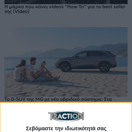
Η μάρκα που κάνει videos “How To” για το best seller
της (Video)
Το D-SUV της MG με νέο υβριδικό σύστημα: Στα
30.900 ευρώ, με 224 ίππους, 5,5 λτ./100 χλμ. και
πλούσιο εξοπλισμό
Σεβόμαστε την ιδιωτικότητά σας