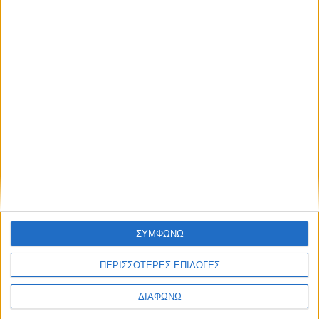
ετών
Opel: Στο πλευρό της ΠΑΕ Ολυμπιακός για 3η σερί
χρονιά
ΣΥΜΦΩΝΩ
ΠΕΡΙΣΣΟΤΕΡΕΣ ΕΠΙΛΟΓΕΣ
ΔΙΑΦΩΝΩ