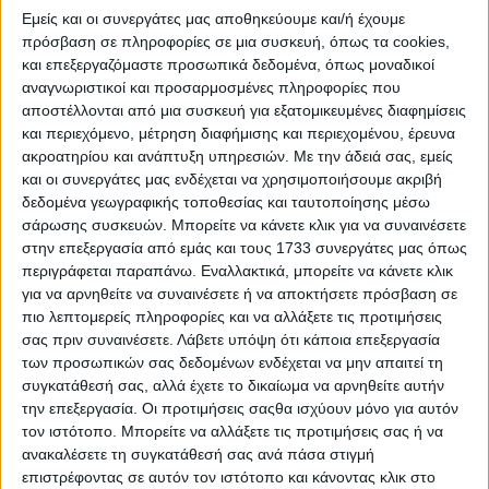
Εμείς και οι συνεργάτες μας αποθηκεύουμε και/ή έχουμε
πρόσβαση σε πληροφορίες σε μια συσκευή, όπως τα cookies,
και επεξεργαζόμαστε προσωπικά δεδομένα, όπως μοναδικοί
αναγνωριστικοί και προσαρμοσμένες πληροφορίες που
αποστέλλονται από μια συσκευή για εξατομικευμένες διαφημίσεις
και περιεχόμενο, μέτρηση διαφήμισης και περιεχομένου, έρευνα
ακροατηρίου και ανάπτυξη υπηρεσιών.
Με την άδειά σας, εμείς
και οι συνεργάτες μας ενδέχεται να χρησιμοποιήσουμε ακριβή
δεδομένα γεωγραφικής τοποθεσίας και ταυτοποίησης μέσω
Τα μοντέλα τις κινέζικης εταιρείας στις ελληνικές
σάρωσης συσκευών. Μπορείτε να κάνετε κλικ για να συναινέσετε
θάλασσες – Πού θα τα δείτε
στην επεξεργασία από εμάς και τους 1733 συνεργάτες μας όπως
περιγράφεται παραπάνω. Εναλλακτικά, μπορείτε να κάνετε κλικ
για να αρνηθείτε να συναινέσετε ή να αποκτήσετε πρόσβαση σε
πιο λεπτομερείς πληροφορίες και να αλλάξετε τις προτιμήσεις
σας πριν συναινέσετε.
Λάβετε υπόψη ότι κάποια επεξεργασία
των προσωπικών σας δεδομένων ενδέχεται να μην απαιτεί τη
συγκατάθεσή σας, αλλά έχετε το δικαίωμα να αρνηθείτε αυτήν
την επεξεργασία. Οι προτιμήσεις σαςθα ισχύουν μόνο για αυτόν
τον ιστότοπο. Μπορείτε να αλλάξετε τις προτιμήσεις σας ή να
ανακαλέσετε τη συγκατάθεσή σας ανά πάσα στιγμή
επιστρέφοντας σε αυτόν τον ιστότοπο και κάνοντας κλικ στο