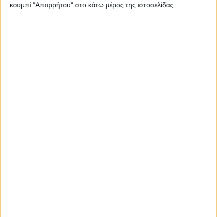
κουμπί "Απορρήτου" στο κάτω μέρος της ιστοσελίδας.
The NISMO Pit – To εορταστικό event των Ιαπώνων –
Γιατί έγινε
Το νέο κορεάτικο pick up στην ελληνική αγορά – Από
29.990 ευρώ, με diesel κινητήρα 202 ίππων