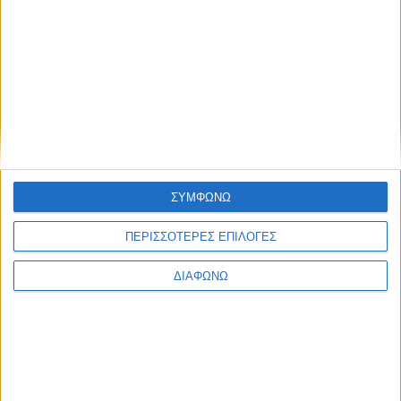
Τα δύο υβριδικά Toyota που “καίνε”
κάτω από 4,0 λτ./100 χλμ. – Οι τιμές
τους στην Ελλάδα
ΣΥΜΦΩΝΩ
ΔΙΑΒΑΣΤΕ
ΠΕΡΙΣΣΟΤΕΡΕΣ ΕΠΙΛΟΓΕΣ
ΔΙΑΦΩΝΩ