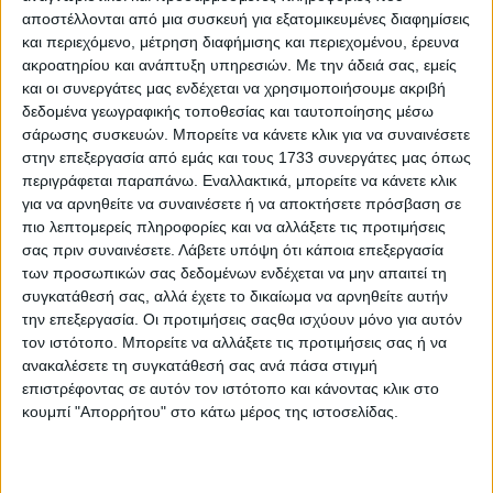
αποστέλλονται από μια συσκευή για εξατομικευμένες διαφημίσεις
και περιεχόμενο, μέτρηση διαφήμισης και περιεχομένου, έρευνα
ακροατηρίου και ανάπτυξη υπηρεσιών.
Με την άδειά σας, εμείς
και οι συνεργάτες μας ενδέχεται να χρησιμοποιήσουμε ακριβή
δεδομένα γεωγραφικής τοποθεσίας και ταυτοποίησης μέσω
σάρωσης συσκευών. Μπορείτε να κάνετε κλικ για να συναινέσετε
στην επεξεργασία από εμάς και τους 1733 συνεργάτες μας όπως
περιγράφεται παραπάνω. Εναλλακτικά, μπορείτε να κάνετε κλικ
Σημαντική άνοδος καταγράφεται και στην
για να αρνηθείτε να συναινέσετε ή να αποκτήσετε πρόσβαση σε
περίπτωση της Toyota Professional, η οποία
πιο λεπτομερείς πληροφορίες και να αλλάξετε τις προτιμήσεις
σας πριν συναινέσετε.
Λάβετε υπόψη ότι κάποια επεξεργασία
κατέγραψε 117.410 πωλήσεις μέσα στο 9μηνο.
των προσωπικών σας δεδομένων ενδέχεται να μην απαιτεί τη
Πρόκειται για μία αύξηση της τάξης του 21%. Μία
συγκατάθεσή σας, αλλά έχετε το δικαίωμα να αρνηθείτε αυτήν
από τις αιτίες που οδήγησαν σε αυτή την αύξηση
την επεξεργασία. Οι προτιμήσεις σαςθα ισχύουν μόνο για αυτόν
τον ιστότοπο. Μπορείτε να αλλάξετε τις προτιμήσεις σας ή να
είναι η ισχυρή ζήτηση του Hilux (αύξηση 20%),
ανακαλέσετε τη συγκατάθεσή σας ανά πάσα στιγμή
αλλά και του Proace που αύξησε τις ταξινομήσεις
επιστρέφοντας σε αυτόν τον ιστότοπο και κάνοντας κλικ στο
του κατά 21%.
κουμπί "Απορρήτου" στο κάτω μέρος της ιστοσελίδας.
Ρεκόρ πωλήσεων και για την Lexus
Η Lexus κατέγραψε επίσης ρεκόρ με 65.051