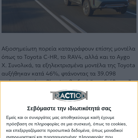
Αξιοσημείωτη πορεία καταγράφουν επίσης μοντέλα
όπως το Toyota C-HR, το RAV4, αλλά και το Aygo
X. Συνολικά, τα εξηλεκτρισμένα μοντέλα της Toyota
αυξήθηκαν κατά 46%, φτάνοντας τα 39.098
οχήματα, ενώ τα Plug-In υβριδικά “εκτοξεύθηκαν”
κατά 292%. Αυτό οφείλεται κυρίως στην ισχυρή
ζήτηση του Plug-In υβριδικού Toyota C-HR.
Σεβόμαστε την ιδιωτικότητά σας
Εμείς και οι συνεργάτες μας αποθηκεύουμε και/ή έχουμε
πρόσβαση σε πληροφορίες σε μια συσκευή, όπως τα cookies,
και επεξεργαζόμαστε προσωπικά δεδομένα, όπως μοναδικοί
αναγνωριστικοί και προσαρμοσμένες πληροφορίες που