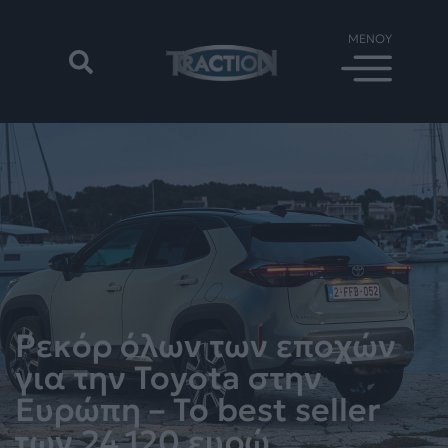
Ρεκόρ όλων των εποχών
για την Toyota στην
Ευρώπη – Το best seller
των 24.120 ευρώ