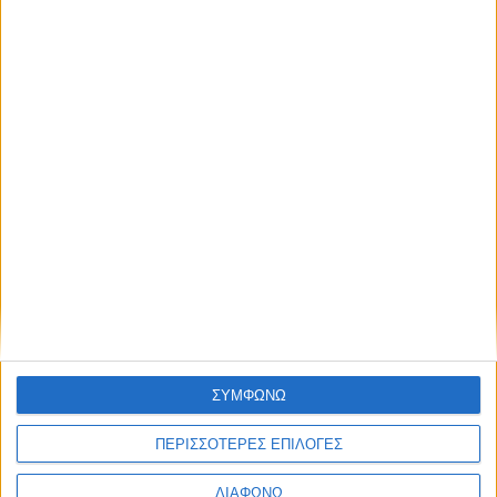
Πρώτος απολογισμός για τις νέες
κάμερες στην Αττική – Πόσες
παραβάσεις έχουν βεβαιωθεί
ΔΙΑΒΑΣΤΕ
ΣΥΜΦΩΝΩ
ΠΕΡΙΣΣΟΤΕΡΕΣ ΕΠΙΛΟΓΕΣ
ΔΙΑΦΩΝΩ