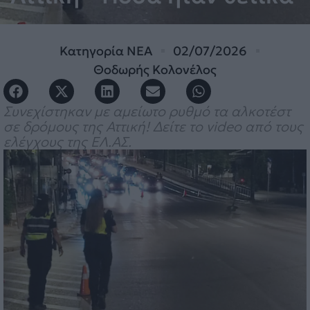
Κατηγορία
ΝΕΑ
02/07/2026
Θοδωρής Κολονέλος
Συνεχίστηκαν με αμείωτο ρυθμό τα αλκοτέστ
σε δρόμους της Αττική! Δείτε το video από τους
ελέγχους της ΕΛ.ΑΣ.