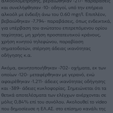
αλκοολομέτρησης, βεβαιώθηκαν -217- παραβάσεις
και συνελήφθησαν -10- οδηγοί, υπό την επήρεια
αλκοόλ με ένδειξη άνω του 0.60 mgr/l. Επιπλέον,
βεβαιώθηκαν -7.794- παραβάσεις, όπως ενδεικτικά,
για υπέρβαση του ανώτατου επιτρεπόμενου ορίου
ταχύτητας, μη χρήση προστατευτικού κράνους,
χρήση κινητού τηλεφώνου, παραβίαση
σηματοδοτών, στέρηση άδειας ικανότητας
οδήγησης κ.α.
Ακόμα, ακινητοποιήθηκαν -702- οχήματα, εκ των
οποίων -120- μεταφέρθηκαν με γερανό, ενώ
αφαιρέθηκαν -1.211- άδειες ικανότητας οδήγησης
και -389- άδειες κυκλοφορίας. Σημειώνεται ότι τα
θετικά αποτελέσματα των ελέγχων ανέρχονται σε
μόλις 0,84% επί του συνόλου. Ακολουθεί το video
που δημοσίευσε η ΕΛ.ΑΣ. στο επίσημο κανάλι της