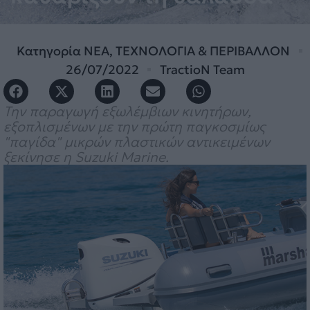
Κατηγορία
ΝΕΑ
,
ΤΕΧΝΟΛΟΓΙΑ & ΠΕΡΙΒΑΛΛΟΝ
26/07/2022
TractioN Team
Την παραγωγή εξωλέμβιων κινητήρων,
εξοπλισμένων με την πρώτη παγκοσμίως
"παγίδα" μικρών πλαστικών αντικειμένων
ξεκίνησε η Suzuki Marine.