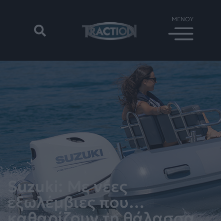
Suzuki: Με νέες
εξωλέμβιες που…
καθαρίζουν τη θάλασσα