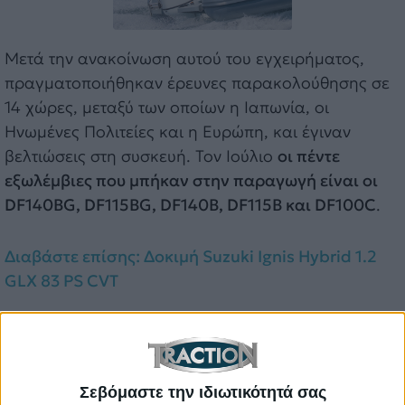
Μετά την ανακοίνωση αυτού του εγχειρήματος,
πραγματοποιήθηκαν έρευνες παρακολούθησης σε
14 χώρες, μεταξύ των οποίων η Ιαπωνία, οι
Ηνωμένες Πολιτείες και η Ευρώπη, και έγιναν
βελτιώσεις στη συσκευή. Τον Ιούλιο
οι πέντε
εξωλέμβιες που μπήκαν στην παραγωγή είναι οι
DF140BG, DF115BG, DF140B, DF115B και DF100C
.
Διαβάστε επίσης: Δοκιμή Suzuki Ignis Hybrid 1.2
GLX 83 PS CVT
Η εγκατάσταση αυτής της συσκευής σε
εξωλέμβιους κινητήρες είναι μία από τις τρεις
δραστηριότητες του Suzuki Clean Odean Project
που αποτελεί τη δέσμευση των Ιαπώνων να
Σεβόμαστε την ιδιωτικότητά σας