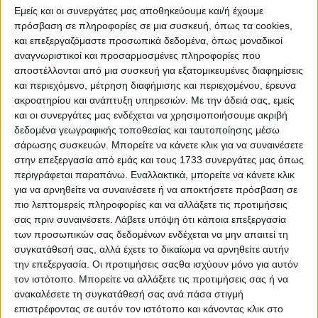
αντιμετωπίσουν τη θαλάσσιας ρύπανση των
Εμείς και οι συνεργάτες μας αποθηκεύουμε και/ή έχουμε
πλαστικών. Η Suzuki πραγματοποιεί δραστηριότητες
πρόσβαση σε πληροφορίες σε μια συσκευή, όπως τα cookies,
και επεξεργαζόμαστε προσωπικά δεδομένα, όπως μοναδικοί
εθελοντικού χαρακτήρα, σε θάλασσες, ποτάμια και
αναγνωριστικοί και προσαρμοσμένες πληροφορίες που
λίμνες, εκεί δηλαδή όπου χρησιμοποιούνται οι
αποστέλλονται από μια συσκευή για εξατομικευμένες διαφημίσεις
εξωλέμβιοι κινητήρες.
Η δραστηριότητα ξεκίνησε
και περιεχόμενο, μέτρηση διαφήμισης και περιεχομένου, έρευνα
ακροατηρίου και ανάπτυξη υπηρεσιών.
Με την άδειά σας, εμείς
το 2010 στην Hamamatsu και από το 2011 έλαβε
και οι συνεργάτες μας ενδέχεται να χρησιμοποιήσουμε ακριβή
παγκόσμιο χαρακτήρα. Μέχρι στιγμής, έχουν
δεδομένα γεωγραφικής τοποθεσίας και ταυτοποίησης μέσω
συμμετάσχει συνολικά πάνω από 8.000 εθελοντές
σάρωσης συσκευών. Μπορείτε να κάνετε κλικ για να συναινέσετε
από 26 χώρες
.
στην επεξεργασία από εμάς και τους 1733 συνεργάτες μας όπως
περιγράφεται παραπάνω. Εναλλακτικά, μπορείτε να κάνετε κλικ
Και στην Ελλάδα, στο πλαίσιο του
Suzuki Clean
για να αρνηθείτε να συναινέσετε ή να αποκτήσετε πρόσβαση σε
πιο λεπτομερείς πληροφορίες και να αλλάξετε τις προτιμήσεις
Ocean Project, μια ομάδα εργαζομένων της Suzuki
σας πριν συναινέσετε.
Λάβετε υπόψη ότι κάποια επεξεργασία
Marine προχώρησε, πριν από μερικούς μήνες, σε
των προσωπικών σας δεδομένων ενδέχεται να μην απαιτεί τη
αποκoμιδή σκουπιδιών
και καθαρισμό της
συγκατάθεσή σας, αλλά έχετε το δικαίωμα να αρνηθείτε αυτήν
την επεξεργασία. Οι προτιμήσεις σαςθα ισχύουν μόνο για αυτόν
παραλίας του Ασπροπύργου, συμβάλλοντας με
τον ιστότοπο. Μπορείτε να αλλάξετε τις προτιμήσεις σας ή να
αυτό τον τρόπο στην αντιμετώπιση των θαλάσσιων
ανακαλέσετε τη συγκατάθεσή σας ανά πάσα στιγμή
πλαστικών αποβλήτων.
επιστρέφοντας σε αυτόν τον ιστότοπο και κάνοντας κλικ στο