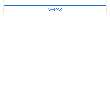
το 2025 – Πώς τα πήγαν οι Ιάπωνες
ΔΙΑΒΑΣΤΕ
ΔΙΑΦΩΝΩ
Το SUV που διένυσε 700.000
απροβλημάτιστα χιλιόμετρα – Ιαπωνική
αξιοπιστία στην πράξη
ΔΙΑΒΑΣΤΕ