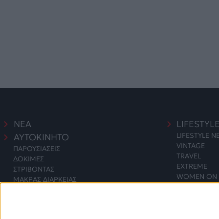
ΝΕΑ
LIFESTYL
LIFESTYLE 
ΑΥΤΟΚΙΝΗΤΟ
VINTAGE
ΠΑΡΟΥΣΙΑΣΕΙΣ
TRAVEL
ΔΟΚΙΜΕΣ
EXTREME
ΣΤΡΙΒΟΝΤΑΣ
WOMEN ON 
ΜΑΚΡΑΣ ΔΙΑΡΚΕΙΑΣ
SAFETY
ΑΓΟΡΑ
ΕΚΘΕΣΕΙΣ
SAFETY NEW
ΔΡΑΣΕΙΣ
2 WHEELS