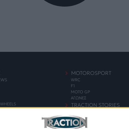
E
MOTOROSPORT
NEWS
WRC
F1
MOTO GP
ΑΓΩΝΕΣ
WHEELS
TRACTION STORIES
EDITORIAL
S
BLOG
LONG READS