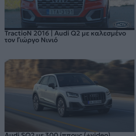
TractioN 2016 | Audi Q2 με καλεσμένο
τον Γιώργο Νινιό
Audi SQ2 με 300 ίππους (+video)