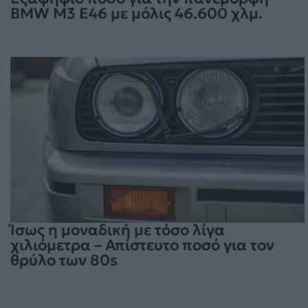
BMW M3 E46 με μόλις 46.600 χλμ.
Ίσως η μοναδική με τόσο λίγα
χιλιόμετρα – Απίστευτο ποσό για τον
θρύλο των 80s