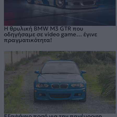
Η θρυλική BMW M3 GTR που
οδηγήσαμε σε video game… έγινε
πραγματικότητα!
Εξαψήφιο ποσό για την πανέμορφη