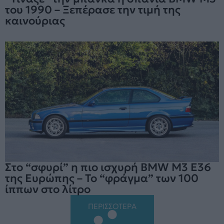
του 1990 – Ξεπέρασε την τιμή της
καινούριας
Στο “σφυρί” η πιο ισχυρή BMW M3 E36
της Ευρώπης – Το “φράγμα” των 100
ίππων στο λίτρο
ΠΕΡΙΣΣΟΤΕΡΑ