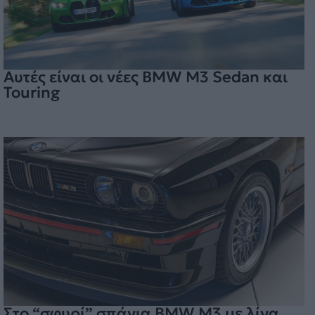
Αυτές είναι οι νέες BMW M3 Sedan και
Touring
Στο “σφυρί” σπάνια BMW M3 με λίγα