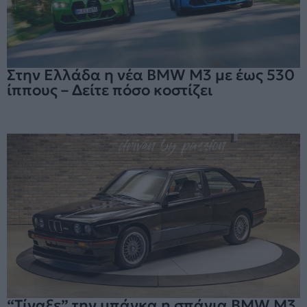
Στην Ελλάδα η νέα BMW M3 με έως 530
ίππους – Δείτε πόσο κοστίζει
“Τίναξε” την μπάνκα η σπάνια BMW M3