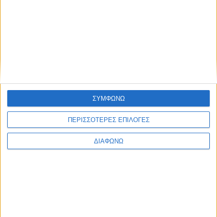
Περίεργα: Το αυτοκίνητο με την πιο μικρή… οροφή
(+video)
ΣΥΜΦΩΝΩ
ΠΕΡΙΣΣΟΤΕΡΕΣ ΕΠΙΛΟΓΕΣ
ΔΙΑΦΩΝΩ
Το μοντέλο των 16.900 ευρώ που νίκησε την Toyota –
Τα δημοφιλέστερα SUV στο δίμηνο