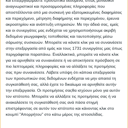
και επεξεργαζόμαστε προσωπικά δεδομένα, όπως μοναδικοί
αναγνωριστικοί και προσαρμοσμένες πληροφορίες που
αποστέλλονται από μια συσκευή για εξατομικευμένες διαφημίσεις
και περιεχόμενο, μέτρηση διαφήμισης και περιεχομένου, έρευνα
ακροατηρίου και ανάπτυξη υπηρεσιών.
Με την άδειά σας, εμείς
και οι συνεργάτες μας ενδέχεται να χρησιμοποιήσουμε ακριβή
δεδομένα γεωγραφικής τοποθεσίας και ταυτοποίησης μέσω
Η επιστροφή του θρύλου είναι γεγονός – Πότε θα
σάρωσης συσκευών. Μπορείτε να κάνετε κλικ για να συναινέσετε
παρουσιαστεί
στην επεξεργασία από εμάς και τους 1731 συνεργάτες μας όπως
περιγράφεται παραπάνω. Εναλλακτικά, μπορείτε να κάνετε κλικ
για να αρνηθείτε να συναινέσετε ή να αποκτήσετε πρόσβαση σε
πιο λεπτομερείς πληροφορίες και να αλλάξετε τις προτιμήσεις
σας πριν συναινέσετε.
Λάβετε υπόψη ότι κάποια επεξεργασία
των προσωπικών σας δεδομένων ενδέχεται να μην απαιτεί τη
συγκατάθεσή σας, αλλά έχετε το δικαίωμα να αρνηθείτε αυτήν
την επεξεργασία. Οι προτιμήσεις σαςθα ισχύουν μόνο για αυτόν
τον ιστότοπο. Μπορείτε να αλλάξετε τις προτιμήσεις σας ή να
ανακαλέσετε τη συγκατάθεσή σας ανά πάσα στιγμή
επιστρέφοντας σε αυτόν τον ιστότοπο και κάνοντας κλικ στο
κουμπί "Απορρήτου" στο κάτω μέρος της ιστοσελίδας.
Όφελος απόσυρσης για ακόμα έναν μήνα – Ποια