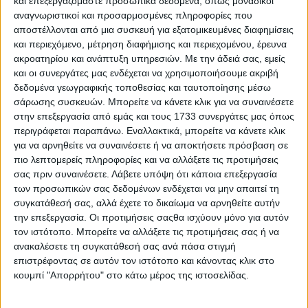
και επεξεργαζόμαστε προσωπικά δεδομένα, όπως μοναδικοί
αναγνωριστικοί και προσαρμοσμένες πληροφορίες που
αποστέλλονται από μια συσκευή για εξατομικευμένες διαφημίσεις
και περιεχόμενο, μέτρηση διαφήμισης και περιεχομένου, έρευνα
ακροατηρίου και ανάπτυξη υπηρεσιών.
Με την άδειά σας, εμείς
και οι συνεργάτες μας ενδέχεται να χρησιμοποιήσουμε ακριβή
δεδομένα γεωγραφικής τοποθεσίας και ταυτοποίησης μέσω
Τα MPVs επιστρέφουν – Το αυτοκίνητο πόλης με
σάρωσης συσκευών. Μπορείτε να κάνετε κλικ για να συναινέσετε
χώρους για έξι!
στην επεξεργασία από εμάς και τους 1733 συνεργάτες μας όπως
περιγράφεται παραπάνω. Εναλλακτικά, μπορείτε να κάνετε κλικ
για να αρνηθείτε να συναινέσετε ή να αποκτήσετε πρόσβαση σε
πιο λεπτομερείς πληροφορίες και να αλλάξετε τις προτιμήσεις
σας πριν συναινέσετε.
Λάβετε υπόψη ότι κάποια επεξεργασία
των προσωπικών σας δεδομένων ενδέχεται να μην απαιτεί τη
συγκατάθεσή σας, αλλά έχετε το δικαίωμα να αρνηθείτε αυτήν
την επεξεργασία. Οι προτιμήσεις σαςθα ισχύουν μόνο για αυτόν
τον ιστότοπο. Μπορείτε να αλλάξετε τις προτιμήσεις σας ή να
ανακαλέσετε τη συγκατάθεσή σας ανά πάσα στιγμή
επιστρέφοντας σε αυτόν τον ιστότοπο και κάνοντας κλικ στο
κουμπί "Απορρήτου" στο κάτω μέρος της ιστοσελίδας.
Το Peugeot 208 του μέλλοντος αποκαλύφθηκε – Τι το