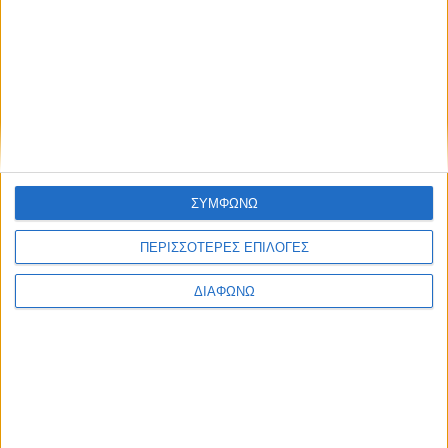
Νέα διάκριση για την MG – Το εντυπωσιακό μοντέλο
που βραβεύτηκε
ΣΥΜΦΩΝΩ
ΠΕΡΙΣΣΟΤΕΡΕΣ ΕΠΙΛΟΓΕΣ
ΔΙΑΦΩΝΩ
H FIAT αναβιώνει το 4κίνητο Panda με αυτό το
concept