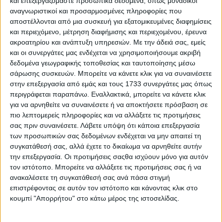
και επεξεργαζόμαστε προσωπικά δεδομένα, όπως μοναδικοί
αναγνωριστικοί και προσαρμοσμένες πληροφορίες που
αποστέλλονται από μια συσκευή για εξατομικευμένες διαφημίσεις
και περιεχόμενο, μέτρηση διαφήμισης και περιεχομένου, έρευνα
ακροατηρίου και ανάπτυξη υπηρεσιών.
Με την άδειά σας, εμείς
και οι συνεργάτες μας ενδέχεται να χρησιμοποιήσουμε ακριβή
δεδομένα γεωγραφικής τοποθεσίας και ταυτοποίησης μέσω
Όφελος έως 4.000 ευρώ για τις ιταλικές μοτοσυκλέτες
σάρωσης συσκευών. Μπορείτε να κάνετε κλικ για να συναινέσετε
– Ή χαμηλότοκο χρηματοδοτικό
στην επεξεργασία από εμάς και τους 1733 συνεργάτες μας όπως
περιγράφεται παραπάνω. Εναλλακτικά, μπορείτε να κάνετε κλικ
για να αρνηθείτε να συναινέσετε ή να αποκτήσετε πρόσβαση σε
πιο λεπτομερείς πληροφορίες και να αλλάξετε τις προτιμήσεις
σας πριν συναινέσετε.
Λάβετε υπόψη ότι κάποια επεξεργασία
των προσωπικών σας δεδομένων ενδέχεται να μην απαιτεί τη
συγκατάθεσή σας, αλλά έχετε το δικαίωμα να αρνηθείτε αυτήν
την επεξεργασία. Οι προτιμήσεις σαςθα ισχύουν μόνο για αυτόν
τον ιστότοπο. Μπορείτε να αλλάξετε τις προτιμήσεις σας ή να
ανακαλέσετε τη συγκατάθεσή σας ανά πάσα στιγμή
επιστρέφοντας σε αυτόν τον ιστότοπο και κάνοντας κλικ στο
κουμπί "Απορρήτου" στο κάτω μέρος της ιστοσελίδας.
TractioN: Δείτε το επίσημο trailer του 18ου επεισοδίου