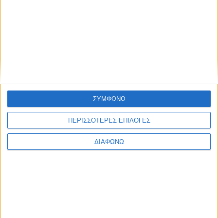
Ducati Monster: Έναρξη παραγωγής για την 5η γενιά
– Πότε έρχεται
ΣΥΜΦΩΝΩ
ΠΕΡΙΣΣΟΤΕΡΕΣ ΕΠΙΛΟΓΕΣ
ΔΙΑΦΩΝΩ
Ducati-Marc Márquez: Παγκόσμιοι Πρωταθλητές
MotoGP με απόλυτη κυριαρχία