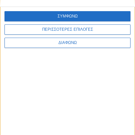
EDITORIAL
BLOG
LONG READS
ΣΥΜΦΩΝΩ
ΣΥΝΕΝΤΕΥΞΕΙΣ
LEGENDS
ΠΕΡΙΣΣΟΤΕΡΕΣ ΕΠΙΛΟΓΕΣ
ΣΑΝ ΣΗΜΕΡΑ
ΔΙΑΦΩΝΩ
ABOUT TRACTION
TRACTION MAGAZINE
TRACTION TV
ΠΟΙΟΙ ΕΙΜΑΣΤΕ
ΕΠΙΚΟΙΝΩΝΙΑ
FOLLOW US