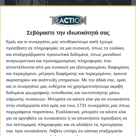
Σεβόμαστε την ιδιωτικότητά σας
Εμείς και οι συνεργάτες μας αποθηκεύουμε και/ή έχουμε
Ayrton Senna και Honda NSX: Το μυθικό video με την
τεχνική “μύτη-τακούνι” (+video)
πρόσβαση σε πληροφορίες σε μια συσκευή, όπως τα cookies,
και επεξεργαζόμαστε προσωπικά δεδομένα, όπως μοναδικοί
αναγνωριστικοί και προσαρμοσμένες πληροφορίες που
αποστέλλονται από μια συσκευή για εξατομικευμένες διαφημίσεις
και περιεχόμενο, μέτρηση διαφήμισης και περιεχομένου, έρευνα
ακροατηρίου και ανάπτυξη υπηρεσιών.
Με την άδειά σας, εμείς
και οι συνεργάτες μας ενδέχεται να χρησιμοποιήσουμε ακριβή
δεδομένα γεωγραφικής τοποθεσίας και ταυτοποίησης μέσω
σάρωσης συσκευών. Μπορείτε να κάνετε κλικ για να συναινέσετε
στην επεξεργασία από εμάς και τους 1731 συνεργάτες μας όπως
περιγράφεται παραπάνω. Εναλλακτικά, μπορείτε να κάνετε κλικ
για να αρνηθείτε να συναινέσετε ή να αποκτήσετε πρόσβαση σε
πιο λεπτομερείς πληροφορίες και να αλλάξετε τις προτιμήσεις
σας πριν συναινέσετε.
Λάβετε υπόψη ότι κάποια επεξεργασία
Αυτή είναι η 1η ειδική έκδοση της νέας Porsche 911!