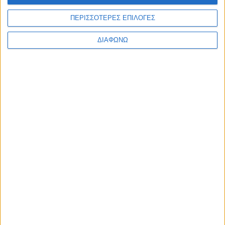
MOTOROSPORT
ΠΕΡΙΣΣΟΤΕΡΕΣ ΕΠΙΛΟΓΕΣ
WRC
F1
ΔΙΑΦΩΝΩ
MOTO GP
ΑΓΩΝΕΣ
TRACTION STORIES
EDITORIAL
BLOG
LONG READS
ΣΥΝΕΝΤΕΥΞΕΙΣ
LEGENDS
ΣΑΝ ΣΗΜΕΡΑ
ABOUT TRACTION
TRACTION MAGAZINE
TRACTION TV