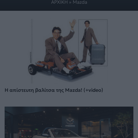
ΑΡΧΙΚΗ
»
Mazda
Η απίστευτη βαλίτσα της Mazda! (+video)