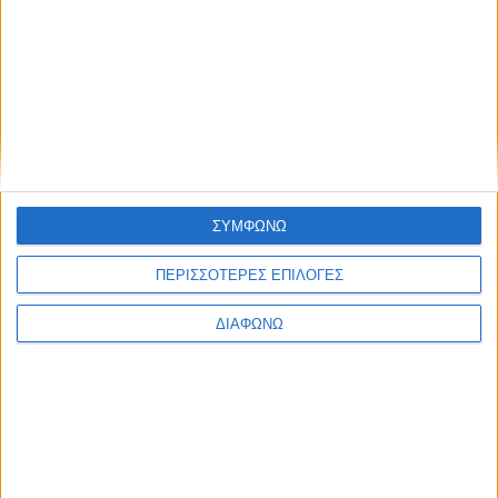
Πέντε αστέρια για το ιαπωνικό σεντάν από τον
EuroNCAP (+video)
ΣΥΜΦΩΝΩ
ΠΕΡΙΣΣΟΤΕΡΕΣ ΕΠΙΛΟΓΕΣ
ΔΙΑΦΩΝΩ
Ο… αυτοδίδακτος μηχανικός που έμεινε στην ιστορία!