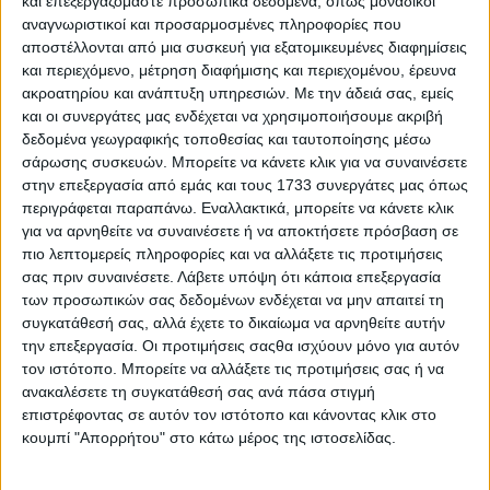
και επεξεργαζόμαστε προσωπικά δεδομένα, όπως μοναδικοί
αναγνωριστικοί και προσαρμοσμένες πληροφορίες που
αποστέλλονται από μια συσκευή για εξατομικευμένες διαφημίσεις
και περιεχόμενο, μέτρηση διαφήμισης και περιεχομένου, έρευνα
ακροατηρίου και ανάπτυξη υπηρεσιών.
Με την άδειά σας, εμείς
και οι συνεργάτες μας ενδέχεται να χρησιμοποιήσουμε ακριβή
δεδομένα γεωγραφικής τοποθεσίας και ταυτοποίησης μέσω
Το μοντέλο με την κορυφαία σχεδίαση για το 2026 –
σάρωσης συσκευών. Μπορείτε να κάνετε κλικ για να συναινέσετε
Ιαπωνικό με 258 ίππους
στην επεξεργασία από εμάς και τους 1733 συνεργάτες μας όπως
περιγράφεται παραπάνω. Εναλλακτικά, μπορείτε να κάνετε κλικ
για να αρνηθείτε να συναινέσετε ή να αποκτήσετε πρόσβαση σε
πιο λεπτομερείς πληροφορίες και να αλλάξετε τις προτιμήσεις
σας πριν συναινέσετε.
Λάβετε υπόψη ότι κάποια επεξεργασία
των προσωπικών σας δεδομένων ενδέχεται να μην απαιτεί τη
συγκατάθεσή σας, αλλά έχετε το δικαίωμα να αρνηθείτε αυτήν
την επεξεργασία. Οι προτιμήσεις σαςθα ισχύουν μόνο για αυτόν
τον ιστότοπο. Μπορείτε να αλλάξετε τις προτιμήσεις σας ή να
ανακαλέσετε τη συγκατάθεσή σας ανά πάσα στιγμή
επιστρέφοντας σε αυτόν τον ιστότοπο και κάνοντας κλικ στο
κουμπί "Απορρήτου" στο κάτω μέρος της ιστοσελίδας.
TractioN: Δείτε το επίσημο trailer του 10ου επεισοδίου