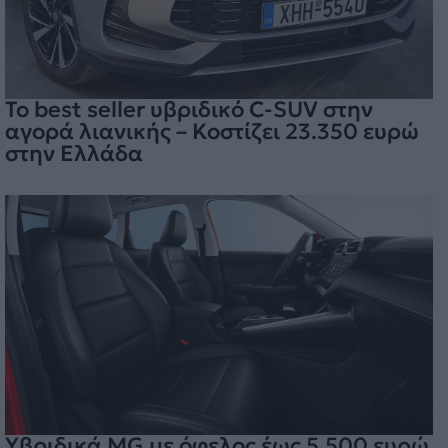
Το best seller υβριδικό C-SUV στην
αγορά λιανικής – Κοστίζει 23.350 ευρώ
στην Ελλάδα
Υβριδικά MG με όφελος έως 5.500 ευρώ