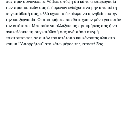
κίνηση περνά στους εμπρός τροχούς μέσω
σας πριν συναινέσετε.
Λάβετε υπόψη ότι κάποια επεξεργασία
των προσωπικών σας δεδομένων ενδέχεται να μην απαιτεί τη
αυτόματου κιβωτίου με τρεις σχέσεις. Αναφορικά με
συγκατάθεσή σας, αλλά έχετε το δικαίωμα να αρνηθείτε αυτήν
τις επιδόσεις, το αμάξωμα των 1.420 κιλών
την επεξεργασία. Οι προτιμήσεις σαςθα ισχύουν μόνο για αυτόν
επιταχύνει στα 0-100 χλμ./ώρα σε 8,7 δλ. και η
τον ιστότοπο. Μπορείτε να αλλάξετε τις προτιμήσεις σας ή να
τελική ταχύτητα αγγίζει τα 168 χλμ. Όσο για την
ανακαλέσετε τη συγκατάθεσή σας ανά πάσα στιγμή
επιστρέφοντας σε αυτόν τον ιστότοπο και κάνοντας κλικ στο
κατανάλωση, η εταιρεία ανακοινώνει μέση τιμή
κουμπί "Απορρήτου" στο κάτω μέρος της ιστοσελίδας.
5,0-5,1 λτ./100 χλμ. Εμείς στη διάρκεια της δοκιμής
κινηθήκαμε εντός και εκτός πόλης, με τη μέση τιμή
να διαμορφώνεται στα 6,1 λτ./100. Ωστόσο, είναι
αξιοσημείωτο να αναφέρουμε ότι σε αστικό
περιβάλλον και με το πρόγραμμα “Eco”, το MG ZS
MAX Hybrid+ μπορεί να “φλερτάρει” με την
εργοστασιακή τιμή κατανάλωσης.
Στην πράξη: Άνεση σε πόλη και ταξίδι
Το MG ZS MAX Hybrid+ απέδειξε στην πράξη ότι
μπορεί να ικανοποιήσει όλες τις ανάγκες μίας