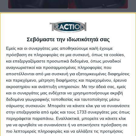
Ασφαλώς, ιδιαίτερη έμφαση έχει δοθεί και στην
πρακτικότητα, με το νέο MG ZS Max Hybrid+ να
προσφέρει 443 λτ. για τις αποσκευές (1.457 λτ. με
Σεβόμαστε την ιδιωτικότητά σας
τα πίσω καθίσματα αναδιπλωμένα), αλλά και 30
Εμείς και οι συνεργάτες μας αποθηκεύουμε και/ή έχουμε
χώρους στην καμπίνα για μικροαντικείμενα.
πρόσβαση σε πληροφορίες σε μια συσκευή, όπως τα cookies,
και επεξεργαζόμαστε προσωπικά δεδομένα, όπως μοναδικοί
Κινητήρας: Συνδυάζοντας οικονομία και 197
αναγνωριστικοί και προσαρμοσμένες πληροφορίες που
ίππους
αποστέλλονται από μια συσκευή για εξατομικευμένες διαφημίσεις
Το MG ZS MAX Hybrid+ τροφοδοτείται από πλήρως
και περιεχόμενο, μέτρηση διαφήμισης και περιεχομένου, έρευνα
ακροατηρίου και ανάπτυξη υπηρεσιών.
Με την άδειά σας, εμείς
υβριδικό σύστημα που αποτελείται από ένα
και οι συνεργάτες μας ενδέχεται να χρησιμοποιήσουμε ακριβή
τετρακύλινδρο μοτέρ χωρητικότητας 1,5 λτ. που
δεδομένα γεωγραφικής τοποθεσίας και ταυτοποίησης μέσω
λειτουργεί σε κύκλο Atkinson και από έναν
σάρωσης συσκευών. Μπορείτε να κάνετε κλικ για να συναινέσετε
ηλεκτροκινητήρα που τροφοδοτείται από μπαταρία
στην επεξεργασία από εμάς και τους 1733 συνεργάτες μας όπως
περιγράφεται παραπάνω. Εναλλακτικά, μπορείτε να κάνετε κλικ
1,83 kWh. Η συνδυαστική ισχύς αγγίζει τους 197
για να αρνηθείτε να συναινέσετε ή να αποκτήσετε πρόσβαση σε
ίππους, η μέγιστη ροπή φτάνει τα 465 Nm και η
πιο λεπτομερείς πληροφορίες και να αλλάξετε τις προτιμήσεις