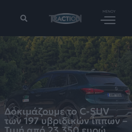
Δοκιμάζουμε το C-SUV
των 197 υβριδικών ίππων –
Τιμή από 23.350 ευρώ