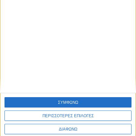
Δοκιμάζουμε το υβριδικό D-SUV της MG
– 272 ίπποι και ηλεκτρική αυτονομία
100+ χλμ.
ΔΙΑΒΑΣΤΕ
ΣΥΜΦΩΝΩ
ΠΕΡΙΣΣΟΤΕΡΕΣ ΕΠΙΛΟΓΕΣ
ΔΙΑΦΩΝΩ