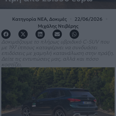
Κατηγορία
ΝΕΑ
,
Δοκιμές
22/06/2026
Μιχάλης Ντιβέρης
Δοκιμάζουμε το πλήρως υβριδικό C-SUV που
με 197 ίππους καταφέρνει να συνδυάσει
επιδόσεις με χαμηλή κατανάλωση στην πράξη.
Δείτε τις εντυπώσεις μας, αλλά και πόσο
κοστίζει.