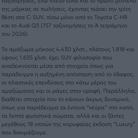
ταξινομήσεις, ενώ πλέον είναι και το πρώτο μοντέλο
της μάρκας σε πωλήσεις, έχοντας πιάσει την τρίτη
θέση στα C-SUV, πίσω μόνο από το Toyota C-HR
και το Audi Q3 (757 ταξινομήσεις το Ά τετράμηνο
του 2026).
Το αμάξωμα μήκους 4.430 χλστ., πλάτους 1.818 και
ύψους 1.635 χλστ. έχει SUV φιλοσοφία που
αναδεικνύεται μέσα από στοιχεία όπως για
παράδειγμα η αυξημένη απόσταση από το έδαφος,
οι πλαστικές επενδύσεις στο κάτω μέρος του
αμαξώματος και οι ράγες στην οροφή. Παράλληλα,
διαθέτει στοιχεία που το κάνουν άκρως δυναμικό,
όπως για παράδειγμα τα έντονα “νεύρα” στο καπό,
τα λεπτά φωτιστικά σώματα, αλλά και οι ζάντες
μεγέθους 18 ιντσών της κορυφαίας έκδοση “Luxury”
που δοκιμάζουμε.