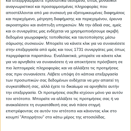
και επεξεργαζόμαστε προσωπικά δεδομένα, όπως μοναδικοί
αναγνωριστικοί και προσαρμοσμένες πληροφορίες που
αποστέλλονται από μια συσκευή για εξατομικευμένες διαφημίσεις
και περιεχόμενο, μέτρηση διαφήμισης και περιεχομένου, έρευνα
ακροατηρίου και ανάπτυξη υπηρεσιών.
Με την άδειά σας, εμείς
και οι συνεργάτες μας ενδέχεται να χρησιμοποιήσουμε ακριβή
δεδομένα γεωγραφικής τοποθεσίας και ταυτοποίησης μέσω
Nissan: Ξεκίνησαν οι προετοιμασίες για το Σαλόνι
σάρωσης συσκευών. Μπορείτε να κάνετε κλικ για να συναινέσετε
Αυτοκινήτου του Τόκιο
στην επεξεργασία από εμάς και τους 1731 συνεργάτες μας όπως
περιγράφεται παραπάνω. Εναλλακτικά, μπορείτε να κάνετε κλικ
για να αρνηθείτε να συναινέσετε ή να αποκτήσετε πρόσβαση σε
πιο λεπτομερείς πληροφορίες και να αλλάξετε τις προτιμήσεις
σας πριν συναινέσετε.
Λάβετε υπόψη ότι κάποια επεξεργασία
των προσωπικών σας δεδομένων ενδέχεται να μην απαιτεί τη
συγκατάθεσή σας, αλλά έχετε το δικαίωμα να αρνηθείτε αυτήν
την επεξεργασία. Οι προτιμήσεις σαςθα ισχύουν μόνο για αυτόν
τον ιστότοπο. Μπορείτε να αλλάξετε τις προτιμήσεις σας ή να
ανακαλέσετε τη συγκατάθεσή σας ανά πάσα στιγμή
επιστρέφοντας σε αυτόν τον ιστότοπο και κάνοντας κλικ στο
κουμπί "Απορρήτου" στο κάτω μέρος της ιστοσελίδας.
Αυτό είναι το νέο Nissan Ζ Nismo με αυξημένη ισχύ