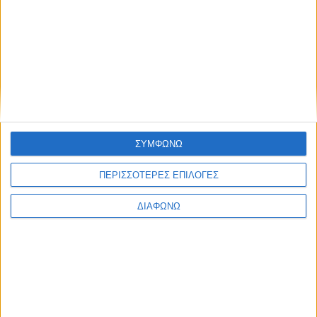
Nissan Skyline R34 GT-R Nismo Clubman Race Spec
προς πώληση
ΣΥΜΦΩΝΩ
ΠΕΡΙΣΣΟΤΕΡΕΣ ΕΠΙΛΟΓΕΣ
ΔΙΑΦΩΝΩ
NISMO: Έτοιμο το αγωνιστικό Nissan Z GT500 Super
GT