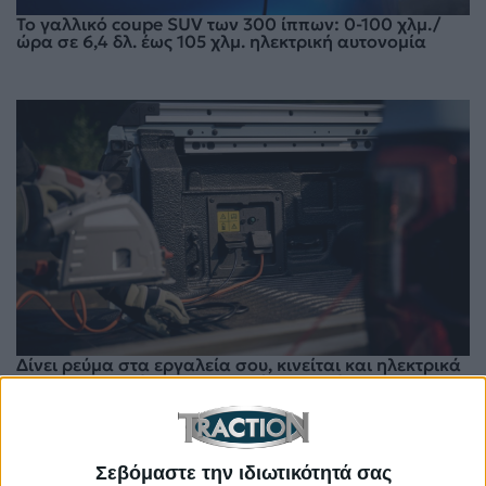
Το γαλλικό coupe SUV των 300 ίππων: 0-100 χλμ./
ώρα σε 6,4 δλ. έως 105 χλμ. ηλεκτρική αυτονομία
Δίνει ρεύμα στα εργαλεία σου, κινείται και ηλεκτρικά
– Το σκληροτράχηλο pick up ήρθε Ελλάδα
Σεβόμαστε την ιδιωτικότητά σας