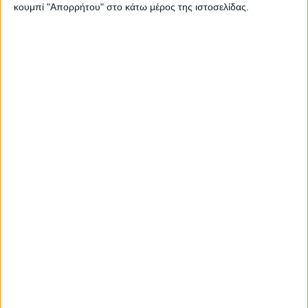
κουμπί "Απορρήτου" στο κάτω μέρος της ιστοσελίδας.
Αυτό είναι το νέο plug-in υβριδικό BYD που έρχεται
Ευρώπη – Όλες οι λεπτομέρειες
Η 1η εταιρεία σε πωλήσεις ηλεκτρικών στην Auto
Thessaloniki 2025