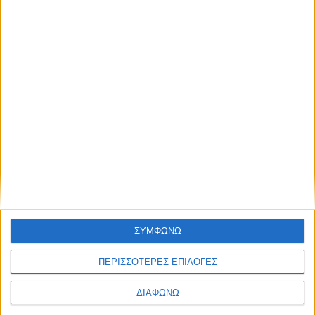
Από άκρη σε άκρη στην Ελλάδα με ένα ρεζερβουάρ –
Το PHEV SUV που έκανε 1.504 χλμ.
ΣΥΜΦΩΝΩ
ΠΕΡΙΣΣΟΤΕΡΕΣ ΕΠΙΛΟΓΕΣ
ΔΙΑΦΩΝΩ