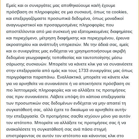
Εμείς και οι συνεργάτες μας αποθηκεύουμε και/ή έχουμε
πρόσβαση σε πληροφορίες σε μια συσκευή, όπως τα cookies,
και επεξεργαζόμαστε προσωπικά δεδομένα, όπως μοναδικοί
αναγνωριστικοί και προσαρμοσμένες πληροφορίες που
αποστέλλονται από μια συσκευή για εξατομικευμένες διαφημίσεις
και περιεχόμενο, μέτρηση διαφήμισης και περιεχομένου, έρευνα
ακροατηρίου και ανάπτυξη υπηρεσιών.
Με την άδειά σας, εμείς
και οι συνεργάτες μας ενδέχεται να χρησιμοποιήσουμε ακριβή
δεδομένα γεωγραφικής τοποθεσίας και ταυτοποίησης μέσω
H BYD στην IAA Mobility 2025 – Ποιο μοντέλο θα
σάρωσης συσκευών. Μπορείτε να κάνετε κλικ για να συναινέσετε
φτιάξει πρώτο στην Ευρώπη
στην επεξεργασία από εμάς και τους 1733 συνεργάτες μας όπως
περιγράφεται παραπάνω. Εναλλακτικά, μπορείτε να κάνετε κλικ
για να αρνηθείτε να συναινέσετε ή να αποκτήσετε πρόσβαση σε
πιο λεπτομερείς πληροφορίες και να αλλάξετε τις προτιμήσεις
σας πριν συναινέσετε.
Λάβετε υπόψη ότι κάποια επεξεργασία
των προσωπικών σας δεδομένων ενδέχεται να μην απαιτεί τη
συγκατάθεσή σας, αλλά έχετε το δικαίωμα να αρνηθείτε αυτήν
την επεξεργασία. Οι προτιμήσεις σαςθα ισχύουν μόνο για αυτόν
τον ιστότοπο. Μπορείτε να αλλάξετε τις προτιμήσεις σας ή να
ανακαλέσετε τη συγκατάθεσή σας ανά πάσα στιγμή
επιστρέφοντας σε αυτόν τον ιστότοπο και κάνοντας κλικ στο