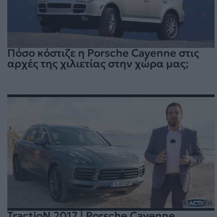
Πόσο κόστιζε η Porsche Cayenne στις
αρχές της χιλιετίας στην χώρα μας;
TractioN 2017 | Porsche Cayenne