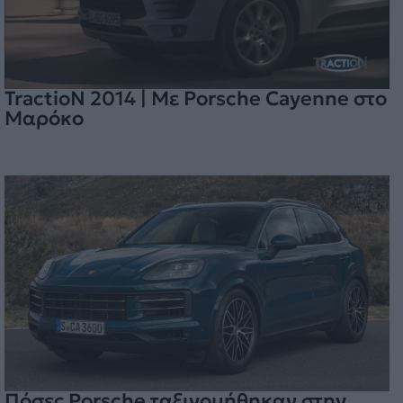
TractioN 2014 | Με Porsche Cayenne στο
Μαρόκο
Πόσες Porsche ταξινομήθηκαν στην