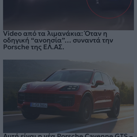
Video από τα λιμανάκια: Όταν η
οδηγική “ανοησία”… συναντά την
Porsche της ΕΛ.ΑΣ.
Αυτή είναι η νέα Porsche Cayenne GTS –