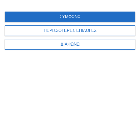
EDITORIAL
BLOG
LONG READS
ΣΥΜΦΩΝΩ
ΣΥΝΕΝΤΕΥΞΕΙΣ
LEGENDS
ΠΕΡΙΣΣΟΤΕΡΕΣ ΕΠΙΛΟΓΕΣ
ΣΑΝ ΣΗΜΕΡΑ
ΔΙΑΦΩΝΩ
ABOUT TRACTION
TRACTION MAGAZINE
TRACTION TV
ΠΟΙΟΙ ΕΙΜΑΣΤΕ
ΕΠΙΚΟΙΝΩΝΙΑ
FOLLOW US