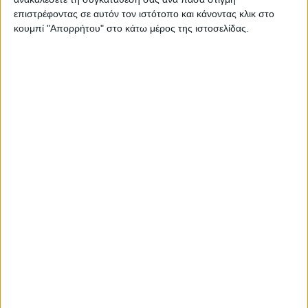
επιστρέφοντας σε αυτόν τον ιστότοπο και κάνοντας κλικ στο
κουμπί "Απορρήτου" στο κάτω μέρος της ιστοσελίδας.
ΝΕΑ
LIFESTYLE
LIFESTYLE NEWS
ΑΥΤΟΚΙΝΗΤΟ
VINTAGE
ΠΑΡΟΥΣΙΑΣΕΙΣ
TRAVEL
ΔΟΚΙΜΕΣ
EXTREME
ΣΤΡΙΒΟΝΤΑΣ
WOMEN ON WHEELS
ΜΑΚΡΑΣ ΔΙΑΡΚΕΙΑΣ