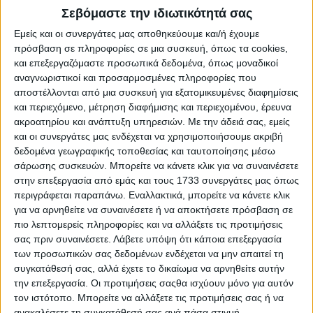
Σεβόμαστε την ιδιωτικότητά σας
Εμείς και οι συνεργάτες μας αποθηκεύουμε και/ή έχουμε
πρόσβαση σε πληροφορίες σε μια συσκευή, όπως τα cookies,
και επεξεργαζόμαστε προσωπικά δεδομένα, όπως μοναδικοί
αναγνωριστικοί και προσαρμοσμένες πληροφορίες που
αποστέλλονται από μια συσκευή για εξατομικευμένες διαφημίσεις
Το Renault Master τώρα διαθέσιμο και ως ψυγείο
και περιεχόμενο, μέτρηση διαφήμισης και περιεχομένου, έρευνα
ακροατηρίου και ανάπτυξη υπηρεσιών.
Με την άδειά σας, εμείς
και οι συνεργάτες μας ενδέχεται να χρησιμοποιήσουμε ακριβή
δεδομένα γεωγραφικής τοποθεσίας και ταυτοποίησης μέσω
σάρωσης συσκευών. Μπορείτε να κάνετε κλικ για να συναινέσετε
στην επεξεργασία από εμάς και τους 1733 συνεργάτες μας όπως
περιγράφεται παραπάνω. Εναλλακτικά, μπορείτε να κάνετε κλικ
για να αρνηθείτε να συναινέσετε ή να αποκτήσετε πρόσβαση σε
πιο λεπτομερείς πληροφορίες και να αλλάξετε τις προτιμήσεις
σας πριν συναινέσετε.
Λάβετε υπόψη ότι κάποια επεξεργασία
των προσωπικών σας δεδομένων ενδέχεται να μην απαιτεί τη
συγκατάθεσή σας, αλλά έχετε το δικαίωμα να αρνηθείτε αυτήν
την επεξεργασία. Οι προτιμήσεις σαςθα ισχύουν μόνο για αυτόν
τον ιστότοπο. Μπορείτε να αλλάξετε τις προτιμήσεις σας ή να
ανακαλέσετε τη συγκατάθεσή σας ανά πάσα στιγμή