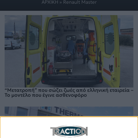
ΑΡΧΙΚΗ
»
Renault Master
“Μετατροπή” που σώζει ζωές από ελληνική εταιρεία –
Το μοντέλο που έγινε ασθενοφόρο