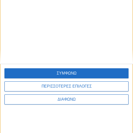
SAFETY
ΑΓΟΡΑ
ΕΚΘΕΣΕΙΣ
SAFETY NEWS
ΔΡΑΣΕΙΣ
2 WHEELS
ΤΕΧΝΟΛΟΓΙΑ &
ΜΟΤΟΣΥΚΛΕΤΑ
ΠΟΔΗΛΑΤΟ
ΠΕΡΙΒΑΛΛΟΝ
MOTO GP
ΧΡΗΣΙΜΑ
MOTOROSPORT
WRC
F1
MOTO GP
ΣΥΜΦΩΝΩ
ΑΓΩΝΕΣ
TRACTION STORIES
ΠΕΡΙΣΣΟΤΕΡΕΣ ΕΠΙΛΟΓΕΣ
EDITORIAL
BLOG
ΔΙΑΦΩΝΩ
LONG READS
ΣΥΝΕΝΤΕΥΞΕΙΣ
LEGENDS
ΣΑΝ ΣΗΜΕΡΑ