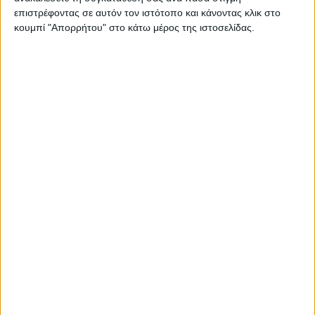
επιστρέφοντας σε αυτόν τον ιστότοπο και κάνοντας κλικ στο
κουμπί "Απορρήτου" στο κάτω μέρος της ιστοσελίδας.
Όταν το Opel Astra G μεσουρανούσε στην χώρα μας!
Throwback: Πόσο είχε στην Ελλάδα το Ford Focus