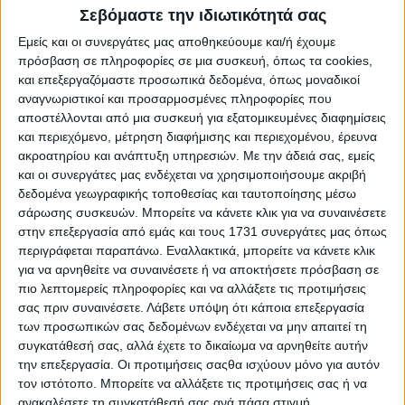
χιλιετίας στην χώρα μας;
Σεβόμαστε την ιδιωτικότητά σας
Εμείς και οι συνεργάτες μας αποθηκεύουμε και/ή έχουμε
πρόσβαση σε πληροφορίες σε μια συσκευή, όπως τα cookies,
και επεξεργαζόμαστε προσωπικά δεδομένα, όπως μοναδικοί
αναγνωριστικοί και προσαρμοσμένες πληροφορίες που
αποστέλλονται από μια συσκευή για εξατομικευμένες διαφημίσεις
και περιεχόμενο, μέτρηση διαφήμισης και περιεχομένου, έρευνα
ακροατηρίου και ανάπτυξη υπηρεσιών.
Με την άδειά σας, εμείς
και οι συνεργάτες μας ενδέχεται να χρησιμοποιήσουμε ακριβή
δεδομένα γεωγραφικής τοποθεσίας και ταυτοποίησης μέσω
σάρωσης συσκευών. Μπορείτε να κάνετε κλικ για να συναινέσετε
στην επεξεργασία από εμάς και τους 1731 συνεργάτες μας όπως
περιγράφεται παραπάνω. Εναλλακτικά, μπορείτε να κάνετε κλικ
Αναδρομή – Πόσο κόστιζε η Alfa Romeo 156 στην
για να αρνηθείτε να συναινέσετε ή να αποκτήσετε πρόσβαση σε
Ελλάδα πριν από 22 χρόνια;
πιο λεπτομερείς πληροφορίες και να αλλάξετε τις προτιμήσεις
σας πριν συναινέσετε.
Λάβετε υπόψη ότι κάποια επεξεργασία
των προσωπικών σας δεδομένων ενδέχεται να μην απαιτεί τη
συγκατάθεσή σας, αλλά έχετε το δικαίωμα να αρνηθείτε αυτήν
την επεξεργασία. Οι προτιμήσεις σαςθα ισχύουν μόνο για αυτόν
τον ιστότοπο. Μπορείτε να αλλάξετε τις προτιμήσεις σας ή να
ανακαλέσετε τη συγκατάθεσή σας ανά πάσα στιγμή