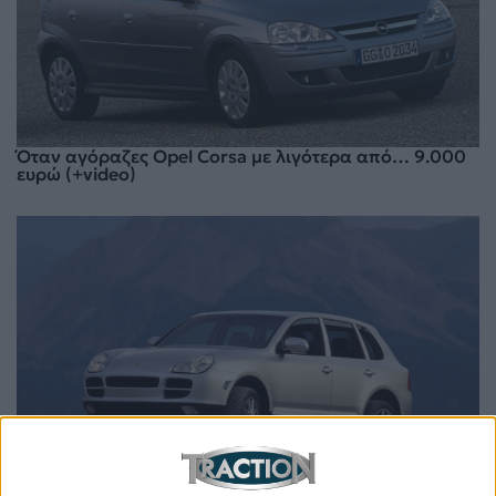
Όταν αγόραζες Opel Corsa με λιγότερα από… 9.000
ευρώ (+video)
Πόσο κόστιζε η Porsche Cayenne στις αρχές της