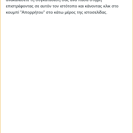
επιστρέφοντας σε αυτόν τον ιστότοπο και κάνοντας κλικ στο
κουμπί "Απορρήτου" στο κάτω μέρος της ιστοσελίδας.
ΝΕΑ
LIFESTYLE
LIFESTYLE NEWS
ΑΥΤΟΚΙΝΗΤΟ
VINTAGE
ΠΑΡΟΥΣΙΑΣΕΙΣ
TRAVEL
ΔΟΚΙΜΕΣ
EXTREME
ΣΤΡΙΒΟΝΤΑΣ
WOMEN ON WHEELS
ΜΑΚΡΑΣ ΔΙΑΡΚΕΙΑΣ