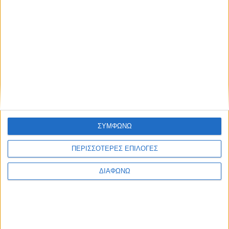
SAFETY
ΑΓΟΡΑ
ΕΚΘΕΣΕΙΣ
SAFETY NEWS
ΔΡΑΣΕΙΣ
2 WHEELS
ΤΕΧΝΟΛΟΓΙΑ &
ΜΟΤΟΣΥΚΛΕΤΑ
ΠΟΔΗΛΑΤΟ
ΠΕΡΙΒΑΛΛΟΝ
MOTO GP
ΧΡΗΣΙΜΑ
MOTOROSPORT
WRC
F1
MOTO GP
ΣΥΜΦΩΝΩ
ΑΓΩΝΕΣ
TRACTION STORIES
ΠΕΡΙΣΣΟΤΕΡΕΣ ΕΠΙΛΟΓΕΣ
EDITORIAL
BLOG
ΔΙΑΦΩΝΩ
LONG READS
ΣΥΝΕΝΤΕΥΞΕΙΣ
LEGENDS
ΣΑΝ ΣΗΜΕΡΑ