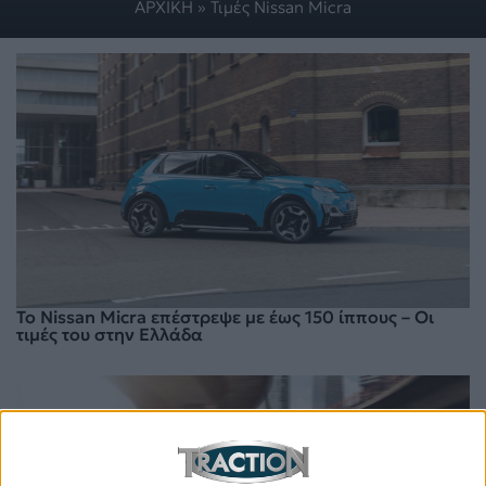
ΑΡΧΙΚΗ
»
Τιμές Nissan Micra
Το Nissan Micra επέστρεψε με έως 150 ίππους – Οι
τιμές του στην Ελλάδα