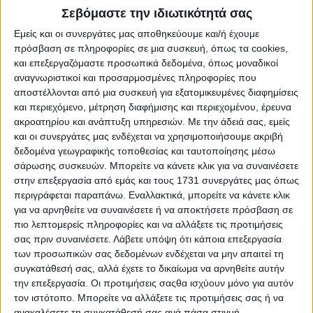
Σεβόμαστε την ιδιωτικότητά σας
Εμείς και οι συνεργάτες μας αποθηκεύουμε και/ή έχουμε
πρόσβαση σε πληροφορίες σε μια συσκευή, όπως τα cookies,
και επεξεργαζόμαστε προσωπικά δεδομένα, όπως μοναδικοί
αναγνωριστικοί και προσαρμοσμένες πληροφορίες που
αποστέλλονται από μια συσκευή για εξατομικευμένες διαφημίσεις
Το νέο Nissan Micra τώρα με τιμή εκκίνησης από
και περιεχόμενο, μέτρηση διαφήμισης και περιεχομένου, έρευνα
14.190 ευρώ!
ακροατηρίου και ανάπτυξη υπηρεσιών.
Με την άδειά σας, εμείς
και οι συνεργάτες μας ενδέχεται να χρησιμοποιήσουμε ακριβή
δεδομένα γεωγραφικής τοποθεσίας και ταυτοποίησης μέσω
σάρωσης συσκευών. Μπορείτε να κάνετε κλικ για να συναινέσετε
στην επεξεργασία από εμάς και τους 1731 συνεργάτες μας όπως
περιγράφεται παραπάνω. Εναλλακτικά, μπορείτε να κάνετε κλικ
για να αρνηθείτε να συναινέσετε ή να αποκτήσετε πρόσβαση σε
πιο λεπτομερείς πληροφορίες και να αλλάξετε τις προτιμήσεις
σας πριν συναινέσετε.
Λάβετε υπόψη ότι κάποια επεξεργασία
των προσωπικών σας δεδομένων ενδέχεται να μην απαιτεί τη
συγκατάθεσή σας, αλλά έχετε το δικαίωμα να αρνηθείτε αυτήν
την επεξεργασία. Οι προτιμήσεις σαςθα ισχύουν μόνο για αυτόν
τον ιστότοπο. Μπορείτε να αλλάξετε τις προτιμήσεις σας ή να
ανακαλέσετε τη συγκατάθεσή σας ανά πάσα στιγμή